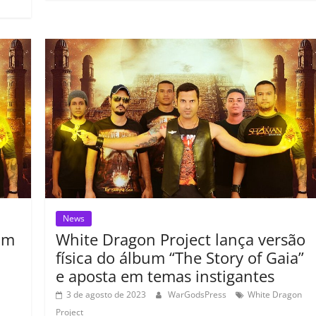
e
er
l
s
e
gl
y
p
p
b
A
dI
e
Li
ar
ar
o
p
n
Cl
n
til
il
o
p
a
k
h
h
k
ss
ar
ar
ro
o
m
News
um
White Dragon Project lança versão
física do álbum “The Story of Gaia”
e aposta em temas instigantes
3 de agosto de 2023
WarGodsPress
White Dragon
Project