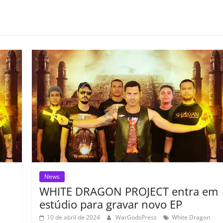
o
m
p
ar
il
h
ar
News
WHITE DRAGON PROJECT entra em
estúdio para gravar novo EP
10 de abril de 2024
WarGodsPress
White Dragon