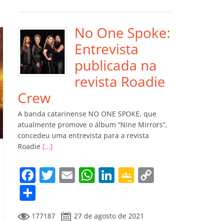
e
er
l
s
e
gl
y
m
b
A
dI
e
Li
p
o
p
n
Cl
n
ar
No One Spoke:
o
p
a
k
til
Entrevista
k
ss
h
publicada na
ro
ar
revista Roadie
o
Crew
m
A banda catarinense NO ONE SPOKE, que
atualmente promove o álbum “Nine Mirrors”,
concedeu uma entrevista para a revista
Roadie
[…]
F
T
E
W
Li
G
C
a
w
m
h
n
o
o
C
c
itt
ai
at
k
o
p
o
177187
27 de agosto de 2021