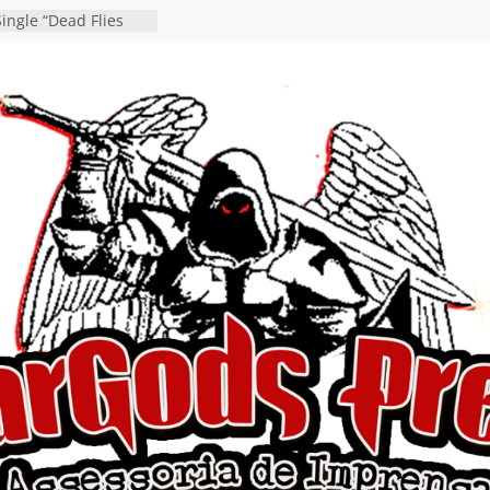
da gaúcha de Heavy
debut “Hellforge”
ingle “Dead Flies
á nas plataformas em
rge A. Romero
en detalha a
“Fly Rig” definitivo
estival Hell’s Heroes
vídeo de guitar & bass
e “Eclipse”, segundo
um “Dreaming”
tiona a
e a artificialidade
ngle e videoclipe de
s”