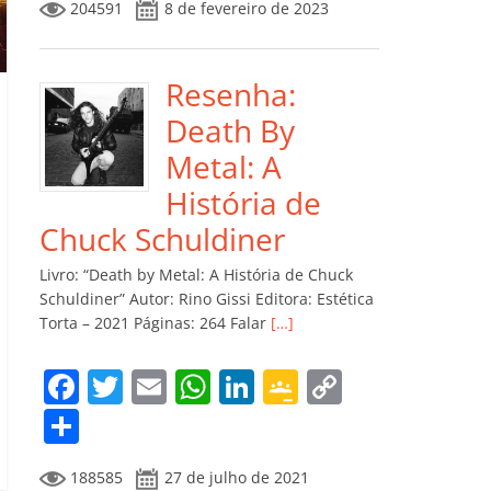
204591
8 de fevereiro de 2023
e
er
l
s
e
gl
y
m
b
A
dI
e
Li
p
o
p
n
Cl
n
ar
Resenha:
o
p
a
k
til
Death By
k
ss
h
Metal: A
ro
ar
História de
o
Chuck Schuldiner
m
Livro: “Death by Metal: A História de Chuck
Schuldiner” Autor: Rino Gissi Editora: Estética
Torta – 2021 Páginas: 264 Falar
[…]
F
T
E
W
Li
G
C
a
w
m
h
n
o
o
C
c
itt
ai
at
k
o
p
o
188585
27 de julho de 2021