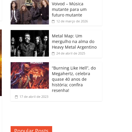
b
A
dI
e
Li
Voivod – Música
p
mutante para um
o
p
n
Cl
n
ar
futuro mutante
12 de março de 2026
o
p
a
k
til
k
ss
h
Metal Map: Um
ro
mergulho na alma do
ar
Heavy Metal Argentino
o
24 de abril de 2025
m
“Burning Like Hell”, do
Megahertz, celebra
quase 40 anos de
história; confira
resenha!
17 de abril de 2023
Popular Posts