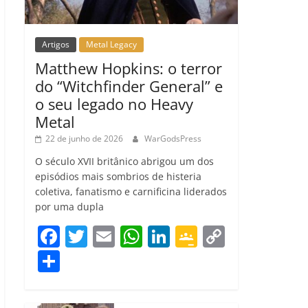
Artigos
Metal Legacy
Matthew Hopkins: o terror
do “Witchfinder General” e
o seu legado no Heavy
Metal
22 de junho de 2026
WarGodsPress
O século XVII britânico abrigou um dos
episódios mais sombrios de histeria
coletiva, fanatismo e carnificina liderados
por uma dupla
F
T
E
W
Li
G
C
a
w
m
h
n
o
o
C
c
itt
ai
at
k
o
p
o
e
er
l
s
e
gl
y
m