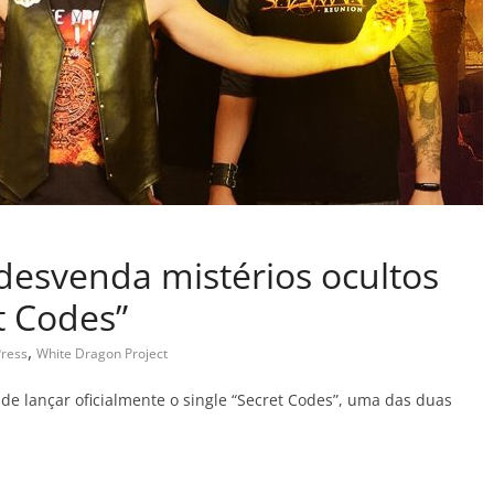
desvenda mistérios ocultos
t Codes”
,
ress
White Dragon Project
lançar oficialmente o single “Secret Codes”, uma das duas
C