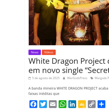
News
Vídeos
White Dragon Project 
em novo single “Secre
5 de agosto de 2025
WarGodsPress
Wargods P
A banda mineira WHITE DRAGON PROJECT acaba de 
faixas inéditas que
F
T
E
W
Li
G
C