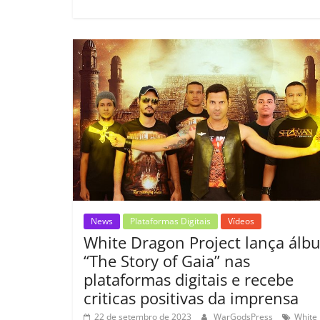
e
er
l
s
e
gl
y
b
A
dI
e
Li
o
p
n
Cl
n
t
o
p
a
k
k
ss
ro
o
m
News
Plataformas Digitais
Vídeos
White Dragon Project lança álb
“The Story of Gaia” nas
plataformas digitais e recebe
criticas positivas da imprensa
22 de setembro de 2023
WarGodsPress
White