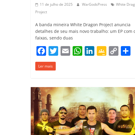
11 de julho de 2025
WarGodsPress
White Dra
Project
A banda mineira White Dragon Project anuncia
detalhes de seu mais novo trabalho: um EP com o
faixas, sendo duas
F
T
E
W
Li
G
C
a
w
m
h
n
o
o
Ler mais
c
itt
ai
at
k
o
p
e
er
l
s
e
gl
y
b
A
dI
e
Li
o
p
n
Cl
n
t
o
p
a
k
k
ss
ro