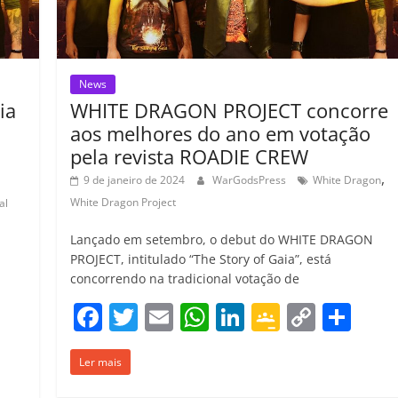
m
News
ia
WHITE DRAGON PROJECT concorre
aos melhores do ano em votação
pela revista ROADIE CREW
,
9 de janeiro de 2024
WarGodsPress
White Dragon
White Dragon Project
al
Lançado em setembro, o debut do WHITE DRAGON
PROJECT, intitulado “The Story of Gaia”, está
concorrendo na tradicional votação de
F
T
E
W
Li
G
C
C
C
a
w
m
h
n
o
o
o
o
Ler mais
c
itt
ai
at
k
o
p
m
m