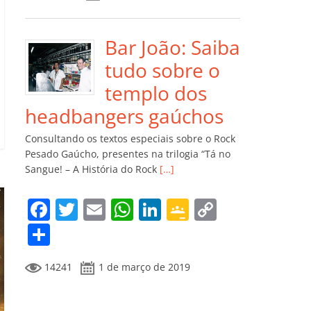
e
er
l
s
e
gl
y
m
b
A
dI
e
Li
p
o
p
n
Cl
n
ar
Bar João: Saiba
o
p
a
k
til
tudo sobre o
k
ss
h
templo dos
ro
ar
headbangers gaúchos
o
Consultando os textos especiais sobre o Rock
m
Pesado Gaúcho, presentes na trilogia “Tá no
Sangue! – A História do Rock
[…]
F
T
E
W
Li
G
C
a
w
m
h
n
o
o
C
c
itt
ai
at
k
o
p
o
14241
1 de março de 2019
e
er
l
s
e
gl
y
m
b
A
dI
e
Li
p