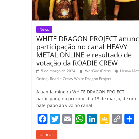
o
m
News
WHITE DRAGON PROJECT anunc
participação no canal HEAVY
METAL ONLINE e resultado de
votação da ROADIE CREW
5 de março de 2024
WarGodsPress
Heavy Met
,
,
Online
Roadie Crew
White Dragon Project
A banda mineira WHITE DRAGON PROJECT
participará, no próximo dia 13 de março, de um
bate-papo ao vivo no canal
F
T
E
W
Li
G
C
a
w
m
h
n
o
o
Ler mais
c
itt
ai
at
k
o
p