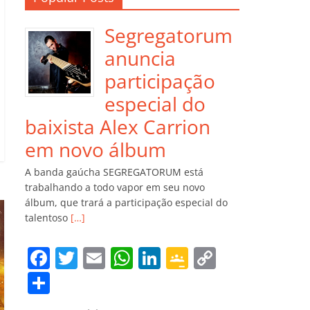
Segregatorum
anuncia
participação
especial do
baixista Alex Carrion
em novo álbum
A banda gaúcha SEGREGATORUM está
trabalhando a todo vapor em seu novo
álbum, que trará a participação especial do
talentoso
[…]
F
T
E
W
Li
G
C
a
w
m
h
n
o
o
C
c
itt
ai
at
k
o
p
o