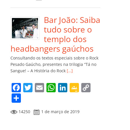
e
er
l
s
e
gl
y
m
b
A
dI
e
Li
p
o
p
n
Cl
n
ar
Bar João: Saiba
o
p
a
k
til
tudo sobre o
k
ss
h
templo dos
ro
ar
headbangers gaúchos
o
Consultando os textos especiais sobre o Rock
m
Pesado Gaúcho, presentes na trilogia “Tá no
Sangue! – A História do Rock
[…]
F
T
E
W
Li
G
C
a
w
m
h
n
o
o
C
c
itt
ai
at
k
o
p
o
14250
1 de março de 2019
e
er
l
s
e
gl
y
m
b
A
dI
e
Li
p