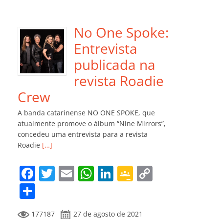
e
er
l
s
e
gl
y
m
b
A
dI
e
Li
p
o
p
n
Cl
n
ar
No One Spoke:
o
p
a
k
til
Entrevista
k
ss
h
publicada na
ro
ar
revista Roadie
o
Crew
m
A banda catarinense NO ONE SPOKE, que
atualmente promove o álbum “Nine Mirrors”,
concedeu uma entrevista para a revista
Roadie
[…]
F
T
E
W
Li
G
C
a
w
m
h
n
o
o
C
c
itt
ai
at
k
o
p
o
177187
27 de agosto de 2021