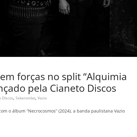
em forças no split “Alquimia
ançado pela Cianeto Discos
,
,
o DIscos
Sekeromlat
Vazio
om o álbum “Necrocosmos” (2024), a banda paulistana Vazio
C