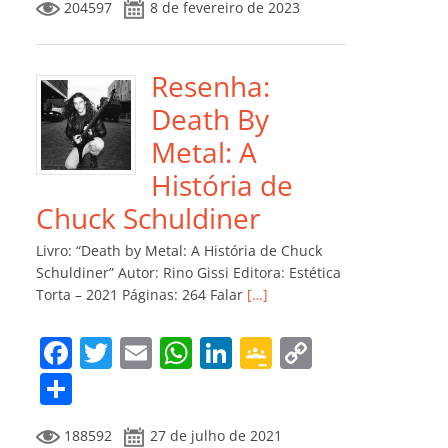
204597
8 de fevereiro de 2023
e
er
l
s
e
gl
y
m
b
A
dI
e
Li
p
o
p
n
Cl
n
ar
Resenha:
o
p
a
k
til
Death By
k
ss
h
Metal: A
ro
ar
História de
o
Chuck Schuldiner
m
Livro: “Death by Metal: A História de Chuck
Schuldiner” Autor: Rino Gissi Editora: Estética
Torta – 2021 Páginas: 264 Falar
[…]
F
T
E
W
Li
G
C
a
w
m
h
n
o
o
C
c
itt
ai
at
k
o
p
o
188592
27 de julho de 2021