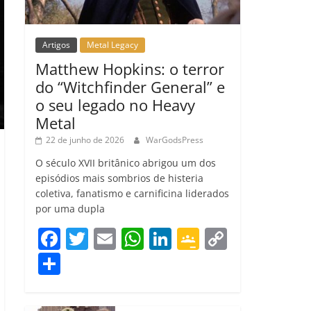
Artigos
Metal Legacy
Matthew Hopkins: o terror
do “Witchfinder General” e
o seu legado no Heavy
Metal
22 de junho de 2026
WarGodsPress
O século XVII britânico abrigou um dos
episódios mais sombrios de histeria
coletiva, fanatismo e carnificina liderados
por uma dupla
F
T
E
W
Li
G
C
a
w
m
h
n
o
o
C
c
itt
ai
at
k
o
p
o
e
er
l
s
e
gl
y
m