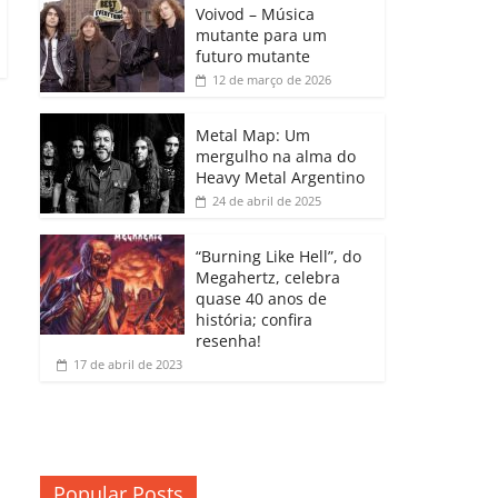
b
A
dI
e
Li
Voivod – Música
p
mutante para um
o
p
n
Cl
n
ar
futuro mutante
12 de março de 2026
o
p
a
k
til
k
ss
h
Metal Map: Um
ro
mergulho na alma do
ar
Heavy Metal Argentino
o
24 de abril de 2025
m
“Burning Like Hell”, do
Megahertz, celebra
quase 40 anos de
história; confira
resenha!
17 de abril de 2023
Popular Posts