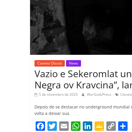
Cianeto DIscos
News
Vazio e Sekeromlat un
Negra ov Kravcina”, l
5 de novembro de 2025
WarGodsPress
CIanet
Depois de se destacar no underground mundial c
volta a deixar sua
F
T
E
W
Li
G
C