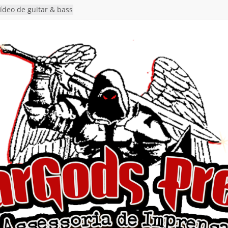
vídeo de guitar & bass
e “Eclipse”, segundo
um “Dreaming”
nuncia show em
oite Autoral” e
mento do novo single
ro”
rra hiato de uma
 lançamento do EP
Ends, I Begin”
nça o single “Keep
l Alive!” e detalha
o novo álbum
en detalha a
“Fly Rig” definitivo
estival Hell’s Heroes