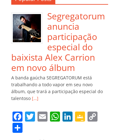
Segregatorum
anuncia
participação
especial do
baixista Alex Carrion
em novo álbum
A banda gaúcha SEGREGATORUM está
trabalhando a todo vapor em seu novo
álbum, que trará a participação especial do
talentoso
[…]
F
T
E
W
Li
G
C
a
w
m
h
n
o
o
C
c
itt
ai
at
k
o
p
o