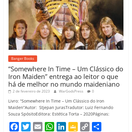
Banger Books
“Somewhere In Time – Um Clássico do
Iron Maiden” entrega ao leitor o que
há de melhor no mundo maideniano
2 de fevereiro de 2023
WarGodsPress
0
Livro: “Somewhere In Time – Um Clássico do Iron
Maiden”Autor: Stjepan JurasTradutor: Luiz Fernando
Souza SpósitoEditora: Estética Torta – 2020Páginas:
F
T
E
W
Li
G
C
C