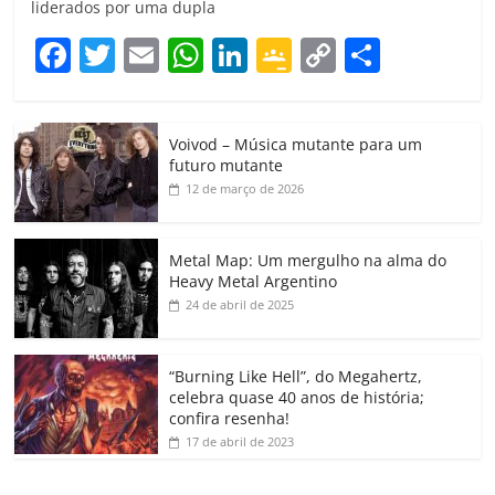
liderados por uma dupla
F
T
E
W
Li
G
C
C
a
w
m
h
n
o
o
o
c
itt
ai
at
k
o
p
m
Voivod – Música mutante para um
e
er
l
s
e
gl
y
p
futuro mutante
b
A
dI
e
Li
ar
12 de março de 2026
o
p
n
Cl
n
til
o
p
a
k
h
Metal Map: Um mergulho na alma do
Heavy Metal Argentino
k
ss
ar
24 de abril de 2025
ro
o
“Burning Like Hell”, do Megahertz,
m
celebra quase 40 anos de história;
confira resenha!
17 de abril de 2023