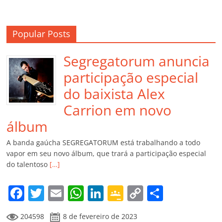
Popular Posts
Segregatorum anuncia
participação especial
do baixista Alex
Carrion em novo
álbum
A banda gaúcha SEGREGATORUM está trabalhando a todo
vapor em seu novo álbum, que trará a participação especial
do talentoso
[…]
F
T
E
W
Li
G
C
C
a
w
m
h
n
o
o
o
204598
8 de fevereiro de 2023