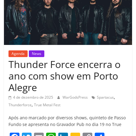
Agenda
News
Thunder Force encerra o
ano com show em Porto
Alegre
,
4 de dezembro de 2025
WarGodsPress
Spartacus
,
Thunderforce
True Metal Fest
Após ano marcado por diversos shows, quinteto de Passo
Fundo se apresenta no Gravador Pub no dia 19 no True