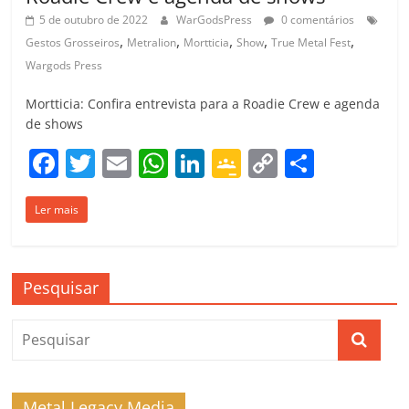
5 de outubro de 2022
WarGodsPress
0 comentários
,
,
,
,
,
Gestos Grosseiros
Metralion
Mortticia
Show
True Metal Fest
Wargods Press
Mortticia: Confira entrevista para a Roadie Crew e agenda
de shows
F
T
E
W
Li
G
C
C
a
w
m
h
n
o
o
o
Ler mais
c
itt
ai
at
k
o
p
m
e
er
l
s
e
gl
y
p
b
A
dI
e
Li
ar
Pesquisar
o
p
n
Cl
n
til
o
p
a
k
h
k
ss
ar
ro
Metal Legacy Media