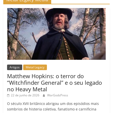
o
m
Artigos
Metal Legacy
Matthew Hopkins: o terror do
“Witchfinder General” e o seu legado
no Heavy Metal
22 de junho de 2026
WarGodsPress
O século XVII britânico abrigou um dos episódios mais
sombrios de histeria coletiva, fanatismo e carnificina