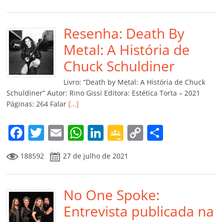
c
itt
ai
at
k
o
p
m
e
er
l
s
e
gl
y
p
b
Resenha: Death By
A
dI
e
Li
ar
o
p
n
Cl
n
til
Metal: A História de
o
p
a
k
h
Chuck Schuldiner
k
ss
ar
Livro: “Death by Metal: A História de Chuck
ro
Schuldiner” Autor: Rino Gissi Editora: Estética Torta – 2021
Páginas: 264 Falar
[…]
o
m
F
T
E
W
Li
G
C
C
a
w
m
h
n
o
o
o
188592
27 de julho de 2021
c
itt
ai
at
k
o
p
m
e
er
l
s
e
gl
y
p
b
No One Spoke:
A
dI
e
Li
ar
o
p
n
Cl
n
til
Entrevista publicada na