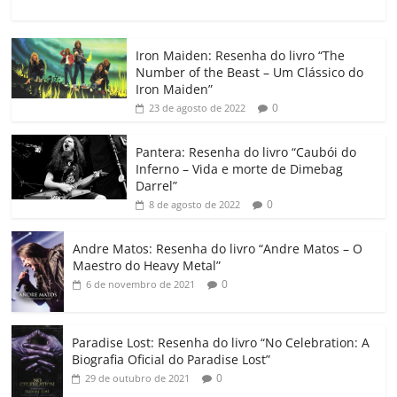
a
w
m
h
n
o
o
o
c
itt
ai
at
k
o
p
m
Iron Maiden: Resenha do livro “The
e
er
l
s
e
gl
y
p
Number of the Beast – Um Clássico do
b
A
dI
e
Li
ar
Iron Maiden”
0
23 de agosto de 2022
o
p
n
Cl
n
til
o
p
a
k
h
Pantera: Resenha do livro “Caubói do
Inferno – Vida e morte de Dimebag
k
ss
ar
Darrel”
ro
0
8 de agosto de 2022
o
Andre Matos: Resenha do livro “Andre Matos – O
m
Maestro do Heavy Metal”
0
6 de novembro de 2021
Paradise Lost: Resenha do livro “No Celebration: A
Biografia Oficial do Paradise Lost”
0
29 de outubro de 2021