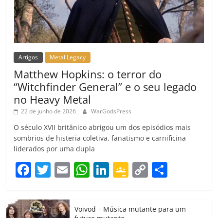
Artigos
Metal Legacy
Matthew Hopkins: o terror do
“Witchfinder General” e o seu legado
no Heavy Metal
22 de junho de 2026
WarGodsPress
O século XVII britânico abrigou um dos episódios mais
sombrios de histeria coletiva, fanatismo e carnificina
liderados por uma dupla
F
T
E
W
Li
G
C
C
a
w
m
h
n
o
o
o
c
itt
ai
at
k
o
p
m
Voivod – Música mutante para um
e
er
l
s
e
gl
y
p