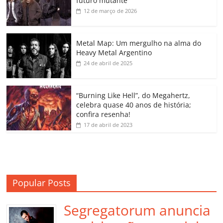
futuro mutante
b
A
dI
e
Li
ar
12 de março de 2026
o
p
n
Cl
n
til
o
p
a
k
h
Metal Map: Um mergulho na alma do
Heavy Metal Argentino
k
ss
ar
24 de abril de 2025
ro
o
“Burning Like Hell”, do Megahertz,
m
celebra quase 40 anos de história;
confira resenha!
17 de abril de 2023
Popular Posts
Segregatorum anuncia