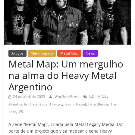
Artigos
Metal Legacy
Metal Map
News
Metal Map: Um mergulho
na alma do Heavy Metal
Argentino
,
24 de abril de 2025
WarGodsPress
A.N.I.M.A.L
,
,
,
,
,
,
Almafuerte
Hermética
Horcas
Jason
Nepal
Rata Blanca
Tren
,
Loco
V8
A série “Metal Map”, criada pela Metal Legacy Media, faz
parte de um projeto que visa mapear a cena Heavy