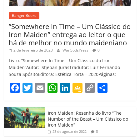
Banger Books
“Somewhere In Time – Um Clássico do
Iron Maiden” entrega ao leitor o que
há de melhor no mundo maideniano
2 de fevereiro de 2023
WarGodsPress
0
Livro: “Somewhere In Time – Um Clássico do Iron
Maiden”Autor: Stjepan JurasTradutor: Luiz Fernando
Souza SpósitoEditora: Estética Torta – 2020Páginas:
F
T
E
W
Li
G
C
C
a
w
m
h
n
o
o
o
c
itt
ai
at
k
o
p
m
Iron Maiden: Resenha do livro “The
e
er
l
s
e
gl
y
p
Number of the Beast – Um Clássico do
b
A
dI
e
Li
ar
Iron Maiden”
0
23 de agosto de 2022
o
p
n
Cl
n
til