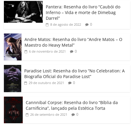
o
p
a
k
h
Pantera: Resenha do livro “Caubói do
Inferno – Vida e morte de Dimebag
k
ss
ar
Darrel”
ro
0
8 de agosto de 2022
o
Andre Matos: Resenha do livro “Andre Matos – O
m
Maestro do Heavy Metal”
0
6 de novembro de 2021
Paradise Lost: Resenha do livro “No Celebration: A
Biografia Oficial do Paradise Lost”
0
29 de outubro de 2021
Cannnibal Corpse: Resenha do livro “Bíblia da
Carnificina”, lançado pela Estética Torta
0
26 de setembro de 2021