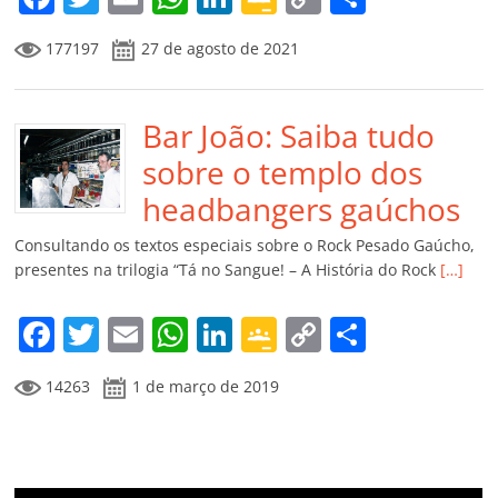
a
w
m
h
n
o
o
o
177197
27 de agosto de 2021
c
itt
ai
at
k
o
p
m
e
er
l
s
e
gl
y
p
b
Bar João: Saiba tudo
A
dI
e
Li
ar
o
p
n
Cl
n
til
sobre o templo dos
o
p
a
k
h
headbangers gaúchos
k
ss
ar
Consultando os textos especiais sobre o Rock Pesado Gaúcho,
ro
presentes na trilogia “Tá no Sangue! – A História do Rock
[…]
o
F
T
E
W
Li
G
C
C
m
a
w
m
h
n
o
o
o
14263
1 de março de 2019
c
itt
ai
at
k
o
p
m
e
er
l
s
e
gl
y
p
b
A
dI
e
Li
ar