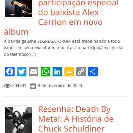
participação especial
do baixista Alex
Carrion em novo
álbum
A banda gaúcha SEGREGATORUM está trabalhando a todo
vapor em seu novo álbum, que trará a participação especial
do talentoso
[…]
F
T
E
W
Li
G
C
C
a
w
m
h
n
o
o
o
204603
8 de fevereiro de 2023
c
itt
ai
at
k
o
p
m
e
er
l
s
e
gl
y
p
b
Resenha: Death By
A
dI
e
Li
ar
o
p
n
Cl
n
til
Metal: A História de
o
p
a
k
h
Chuck Schuldiner