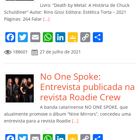
k
ss
ar
Livro: “Death by Metal: A História de Chuck
ro
Schuldiner” Autor: Rino Gissi Editora: Estética Torta – 2021
Páginas: 264 Falar
[…]
o
m
F
T
E
W
Li
G
C
C
a
w
m
h
n
o
o
o
188601
27 de julho de 2021
c
itt
ai
at
k
o
p
m
e
er
l
s
e
gl
y
p
b
No One Spoke:
A
dI
e
Li
ar
o
p
n
Cl
n
til
Entrevista publicada na
o
p
a
k
h
revista Roadie Crew
k
ss
ar
A banda catarinense NO ONE SPOKE, que
ro
atualmente promove o álbum “Nine Mirrors”, concedeu uma
entrevista para a revista Roadie
[…]
o
m
F
T
E
W
Li
G
C
C