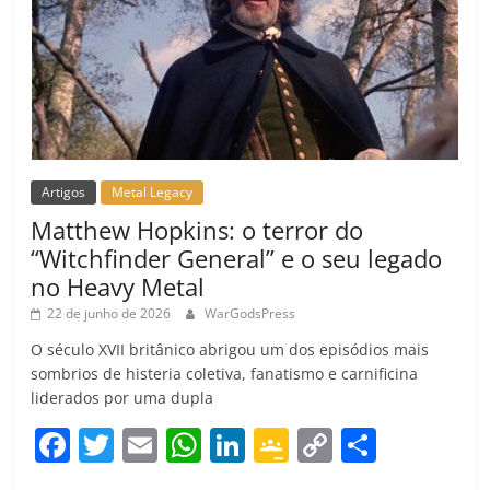
Artigos
Metal Legacy
Matthew Hopkins: o terror do
“Witchfinder General” e o seu legado
no Heavy Metal
22 de junho de 2026
WarGodsPress
O século XVII britânico abrigou um dos episódios mais
sombrios de histeria coletiva, fanatismo e carnificina
liderados por uma dupla
F
T
E
W
Li
G
C
C
a
w
m
h
n
o
o
o