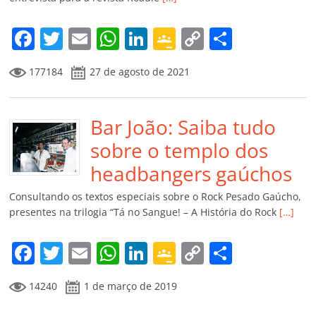
o
m
F
T
E
W
Li
G
C
C
a
w
m
h
n
o
o
o
177184
27 de agosto de 2021
c
itt
ai
at
k
o
p
m
e
er
l
s
e
gl
y
p
b
Bar João: Saiba tudo
A
dI
e
Li
ar
o
p
n
Cl
n
til
sobre o templo dos
o
p
a
k
h
headbangers gaúchos
k
ss
ar
Consultando os textos especiais sobre o Rock Pesado Gaúcho,
ro
presentes na trilogia “Tá no Sangue! – A História do Rock
[…]
o
F
T
E
W
Li
G
C
C
m
a
w
m
h
n
o
o
o
14240
1 de março de 2019
c
itt
ai
at
k
o
p
m