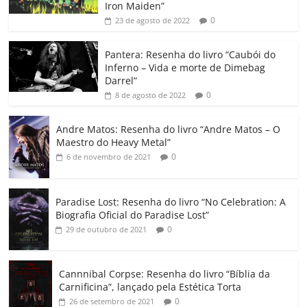
b
A
dI
e
Li
ar
Iron Maiden”
0
23 de agosto de 2022
o
p
n
Cl
n
til
o
p
a
k
h
Pantera: Resenha do livro “Caubói do
Inferno – Vida e morte de Dimebag
k
ss
ar
Darrel”
ro
0
8 de agosto de 2022
o
Andre Matos: Resenha do livro “Andre Matos – O
m
Maestro do Heavy Metal”
0
6 de novembro de 2021
Paradise Lost: Resenha do livro “No Celebration: A
Biografia Oficial do Paradise Lost”
0
29 de outubro de 2021
Cannnibal Corpse: Resenha do livro “Bíblia da
Carnificina”, lançado pela Estética Torta
0
26 de setembro de 2021