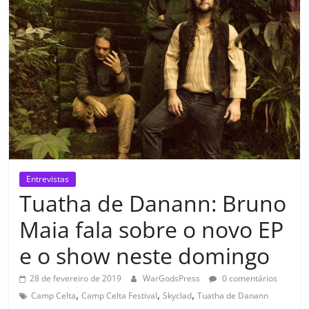
Entrevistas
Tuatha de Danann: Bruno
Maia fala sobre o novo EP
e o show neste domingo
28 de fevereiro de 2019
WarGodsPress
0 comentários
,
,
,
Camp Celta
Camp Celta Festival
Skyclad
Tuatha de Danann