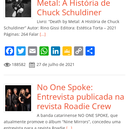
o
p
n
Cl
n
til
Metal: A História de
o
p
a
k
h
Chuck Schuldiner
k
ss
ar
Livro: “Death by Metal: A História de Chuck
ro
Schuldiner” Autor: Rino Gissi Editora: Estética Torta – 2021
Páginas: 264 Falar
[…]
o
m
F
T
E
W
Li
G
C
C
a
w
m
h
n
o
o
o
188582
27 de julho de 2021
c
itt
ai
at
k
o
p
m
e
er
l
s
e
gl
y
p
b
No One Spoke:
A
dI
e
Li
ar
o
p
n
Cl
n
til
Entrevista publicada na
o
p
a
k
h
revista Roadie Crew
k
ss
ar
A banda catarinense NO ONE SPOKE, que
ro
atualmente promove o álbum “Nine Mirrors”, concedeu uma
entrevista para a revista Roadie
[…]