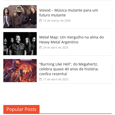
c
itt
ai
at
k
o
p
m
Voivod – Música mutante para um
e
er
l
s
e
gl
y
p
futuro mutante
b
A
dI
e
Li
ar
12 de março de 2026
o
p
n
Cl
n
til
o
p
a
k
h
Metal Map: Um mergulho na alma do
Heavy Metal Argentino
k
ss
ar
24 de abril de 2025
ro
o
“Burning Like Hell”, do Megahertz,
m
celebra quase 40 anos de história;
confira resenha!
17 de abril de 2023
Popular Posts