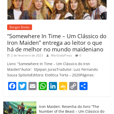
Banger Books
“Somewhere In Time – Um Clássico do
Iron Maiden” entrega ao leitor o que
há de melhor no mundo maideniano
2 de fevereiro de 2023
WarGodsPress
0
Livro: “Somewhere In Time – Um Clássico do Iron
Maiden”Autor: Stjepan JurasTradutor: Luiz Fernando
Souza SpósitoEditora: Estética Torta – 2020Páginas:
F
T
E
W
Li
G
C
C
a
w
m
h
n
o
o
o
c
itt
ai
at
k
o
p
m
Iron Maiden: Resenha do livro “The
e
er
l
s
e
gl
y
p
Number of the Beast – Um Clássico do