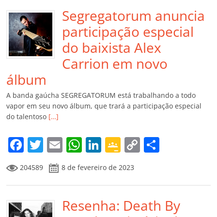
Segregatorum anuncia
participação especial
do baixista Alex
Carrion em novo
álbum
A banda gaúcha SEGREGATORUM está trabalhando a todo
vapor em seu novo álbum, que trará a participação especial
do talentoso
[…]
F
T
E
W
Li
G
C
C
a
w
m
h
n
o
o
o
204589
8 de fevereiro de 2023
c
itt
ai
at
k
o
p
m
e
er
l
s
e
gl
y
p
b
Resenha: Death By
A
dI
e
Li
ar