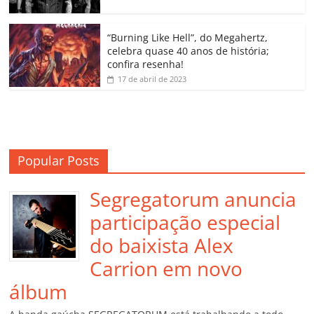
ro
o
“Burning Like Hell”, do Megahertz,
m
celebra quase 40 anos de história;
confira resenha!
17 de abril de 2023
Popular Posts
Segregatorum anuncia
participação especial
do baixista Alex
Carrion em novo
álbum