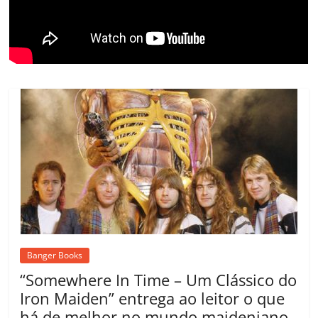
o
m
Banger Books
“Somewhere In Time – Um Clássico do
Iron Maiden” entrega ao leitor o que
há de melhor no mundo maideniano