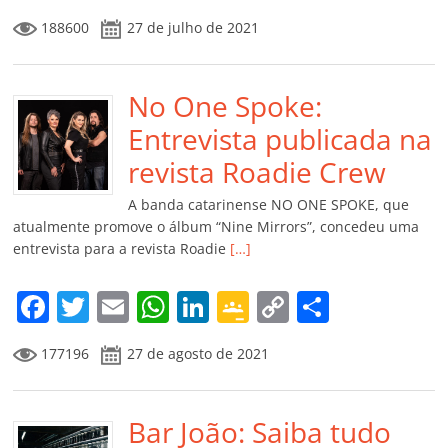
a
w
m
h
n
o
o
o
188600
27 de julho de 2021
c
itt
ai
at
k
o
p
m
e
er
l
s
e
gl
y
p
b
No One Spoke:
A
dI
e
Li
ar
o
p
n
Cl
n
til
Entrevista publicada na
o
p
a
k
h
revista Roadie Crew
k
ss
ar
A banda catarinense NO ONE SPOKE, que
ro
atualmente promove o álbum “Nine Mirrors”, concedeu uma
entrevista para a revista Roadie
[…]
o
m
F
T
E
W
Li
G
C
C
a
w
m
h
n
o
o
o
177196
27 de agosto de 2021
c
itt
ai
at
k
o
p
m
e
er
l
s
e
gl
y
p
b
Bar João: Saiba tudo
A
dI
e
Li
ar