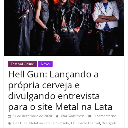
Festival Online
News
Hell Gun: Lançando a
própria cerveja e
divulgando entrevista
para o site Metal na Lata
21 de dezembro de 2020
WarGodsPress
0 comentários
,
,
,
,
Hell Gun
Metal na Lata
O Subsolo
O Subsolo Festival
Wargods