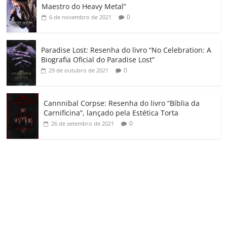
m
Maestro do Heavy Metal”
0
6 de novembro de 2021
Paradise Lost: Resenha do livro “No Celebration: A
Biografia Oficial do Paradise Lost”
0
29 de outubro de 2021
Cannnibal Corpse: Resenha do livro “Bíblia da
Carnificina”, lançado pela Estética Torta
0
26 de setembro de 2021