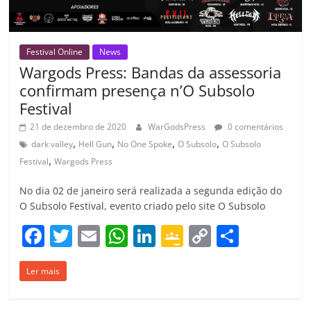
m
Festival Online
News
Wargods Press: Bandas da assessoria
confirmam presença n’O Subsolo
Festival
21 de dezembro de 2020
WarGodsPress
0 comentários
,
,
,
,
dark valley
Hell Gun
No One Spoke
O Subsolo
O Subsolo
,
Festival
Wargods Press
No dia 02 de janeiro será realizada a segunda edição do
O Subsolo Festival, evento criado pelo site O Subsolo
F
T
E
W
Li
G
C
C
a
w
m
h
n
o
o
o
Ler mais
c
itt
ai
at
k
o
p
m
e
er
l
s
e
gl
y
p