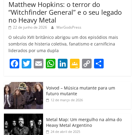
Matthew Hopkins: o terror do
“Witchfinder General” e o seu legado
no Heavy Metal
22 de junho de 2026
WarGodsPress
O século XVII britânico abrigou um dos episódios mais
sombrios de histeria coletiva, fanatismo e carnificina
liderados por uma dupla
F
T
E
W
Li
G
C
C
a
w
m
h
n
o
o
o
c
itt
ai
at
k
o
p
m
Voivod – Música mutante para um
e
er
l
s
e
gl
y
p
futuro mutante
b
A
dI
e
Li
ar
12 de março de 2026
o
p
n
Cl
n
til
o
p
a
k
h
Metal Map: Um mergulho na alma do
Heavy Metal Argentino
k
ss
ar
24 de abril de 2025