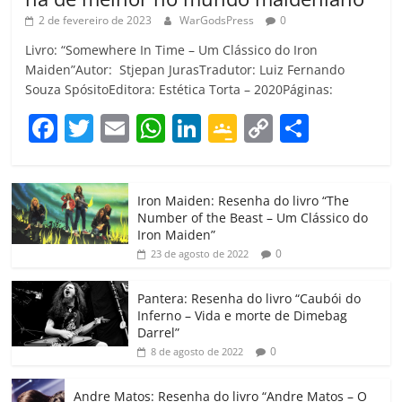
2 de fevereiro de 2023
WarGodsPress
0
Livro: “Somewhere In Time – Um Clássico do Iron
Maiden”Autor: Stjepan JurasTradutor: Luiz Fernando
Souza SpósitoEditora: Estética Torta – 2020Páginas:
F
T
E
W
Li
G
C
C
a
w
m
h
n
o
o
o
c
itt
ai
at
k
o
p
m
Iron Maiden: Resenha do livro “The
e
er
l
s
e
gl
y
p
Number of the Beast – Um Clássico do
b
A
dI
e
Li
ar
Iron Maiden”
0
23 de agosto de 2022
o
p
n
Cl
n
til
o
p
a
k
h
Pantera: Resenha do livro “Caubói do
Inferno – Vida e morte de Dimebag
k
ss
ar
Darrel”
ro
0
8 de agosto de 2022
o
Andre Matos: Resenha do livro “Andre Matos – O