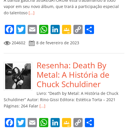
A banda gaúcha SEGREGATORUM está trabalhando a todo
vapor em seu novo álbum, que trará a participação especial
do talentoso
[…]
F
T
E
W
Li
G
C
C
a
w
m
h
n
o
o
o
204602
8 de fevereiro de 2023
c
itt
ai
at
k
o
p
m
e
er
l
s
e
gl
y
p
b
Resenha: Death By
A
dI
e
Li
ar
o
p
n
Cl
n
til
Metal: A História de
o
p
a
k
h
Chuck Schuldiner
k
ss
ar
Livro: “Death by Metal: A História de Chuck
ro
Schuldiner” Autor: Rino Gissi Editora: Estética Torta – 2021
Páginas: 264 Falar
[…]
o
m
F
T
E
W
Li
G
C
C