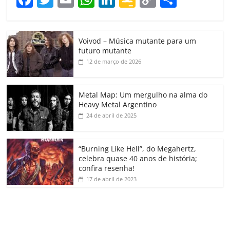
a
w
m
h
n
o
o
o
c
itt
ai
at
k
o
p
m
Voivod – Música mutante para um
e
er
l
s
e
gl
y
p
futuro mutante
b
A
dI
e
Li
ar
12 de março de 2026
o
p
n
Cl
n
til
o
p
a
k
h
Metal Map: Um mergulho na alma do
Heavy Metal Argentino
k
ss
ar
24 de abril de 2025
ro
o
“Burning Like Hell”, do Megahertz,
m
celebra quase 40 anos de história;
confira resenha!
17 de abril de 2023