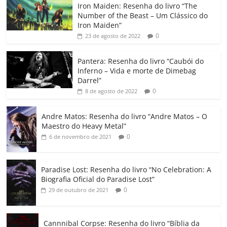
Iron Maiden: Resenha do livro “The
e
er
l
s
e
gl
y
p
Number of the Beast – Um Clássico do
b
A
dI
e
Li
ar
Iron Maiden”
0
23 de agosto de 2022
o
p
n
Cl
n
til
o
p
a
k
h
Pantera: Resenha do livro “Caubói do
Inferno – Vida e morte de Dimebag
k
ss
ar
Darrel”
ro
0
8 de agosto de 2022
o
Andre Matos: Resenha do livro “Andre Matos – O
m
Maestro do Heavy Metal”
0
6 de novembro de 2021
Paradise Lost: Resenha do livro “No Celebration: A
Biografia Oficial do Paradise Lost”
0
29 de outubro de 2021
Cannnibal Corpse: Resenha do livro “Bíblia da