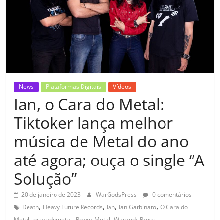
News
Plataformas Digitais
Vídeos
Ian, o Cara do Metal:
Tiktoker lança melhor
música de Metal do ano
até agora; ouça o single “A
Solução”
20 de janeiro de 2023
WarGodsPress
0 comentários
,
,
,
,
Death
Heavy Future Records
Ian
Ian Garbinato
O Cara do
,
,
,
Metal
ocaradometal
Power Metal
Wargods Press