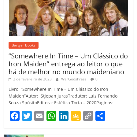
Banger Books
“Somewhere In Time – Um Clássico do
Iron Maiden” entrega ao leitor o que
há de melhor no mundo maideniano
2 de fevereiro de 2023
WarGodsPress
0
Livro: “Somewhere In Time – Um Clássico do Iron
Maiden”Autor: Stjepan JurasTradutor: Luiz Fernando
Souza SpósitoEditora: Estética Torta – 2020Páginas:
F
T
E
W
Li
G
C
C
a
w
m
h
n
o
o
o
c
itt
ai
at
k
o
p
m