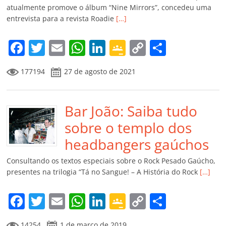
ro
atualmente promove o álbum “Nine Mirrors”, concedeu uma
entrevista para a revista Roadie
[…]
o
m
F
T
E
W
Li
G
C
C
a
w
m
h
n
o
o
o
177194
27 de agosto de 2021
c
itt
ai
at
k
o
p
m
e
er
l
s
e
gl
y
p
b
Bar João: Saiba tudo
A
dI
e
Li
ar
o
p
n
Cl
n
til
sobre o templo dos
o
p
a
k
h
headbangers gaúchos
k
ss
ar
Consultando os textos especiais sobre o Rock Pesado Gaúcho,
ro
presentes na trilogia “Tá no Sangue! – A História do Rock
[…]
o
F
T
E
W
Li
G
C
C
m
a
w
m
h
n
o
o
o
14254
1 de março de 2019