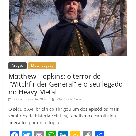
Artigos
Metal Legacy
Matthew Hopkins: o terror do
“Witchfinder General” e o seu legado
no Heavy Metal
22 de junho de 2026
WarGodsPress
O século XVII britânico abrigou um dos episódios mais
sombrios de histeria coletiva, fanatismo e carnificina
liderados por uma dupla
F
T
E
W
Li
G
C
C