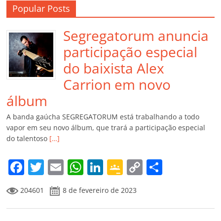
Popular Posts
Segregatorum anuncia
participação especial
do baixista Alex
Carrion em novo
álbum
A banda gaúcha SEGREGATORUM está trabalhando a todo
vapor em seu novo álbum, que trará a participação especial
do talentoso
[…]
F
T
E
W
Li
G
C
C
a
w
m
h
n
o
o
o
204601
8 de fevereiro de 2023
c
itt
ai
at
k
o
p
m
e
er
l
s
e
gl
y
p