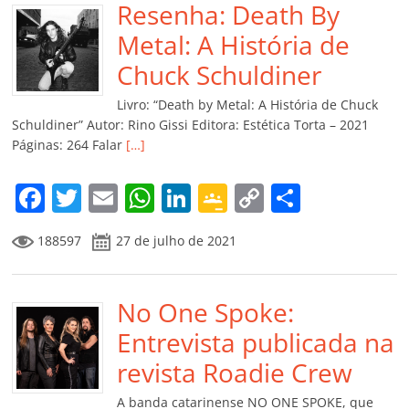
b
Resenha: Death By
A
dI
e
Li
ar
o
p
n
Cl
n
til
Metal: A História de
o
p
a
k
h
Chuck Schuldiner
k
ss
ar
Livro: “Death by Metal: A História de Chuck
ro
Schuldiner” Autor: Rino Gissi Editora: Estética Torta – 2021
Páginas: 264 Falar
[…]
o
m
F
T
E
W
Li
G
C
C
a
w
m
h
n
o
o
o
188597
27 de julho de 2021
c
itt
ai
at
k
o
p
m
e
er
l
s
e
gl
y
p
b
No One Spoke:
A
dI
e
Li
ar
o
p
n
Cl
n
til
Entrevista publicada na
o
p
a
k
h
revista Roadie Crew
k
ss
ar
A banda catarinense NO ONE SPOKE, que