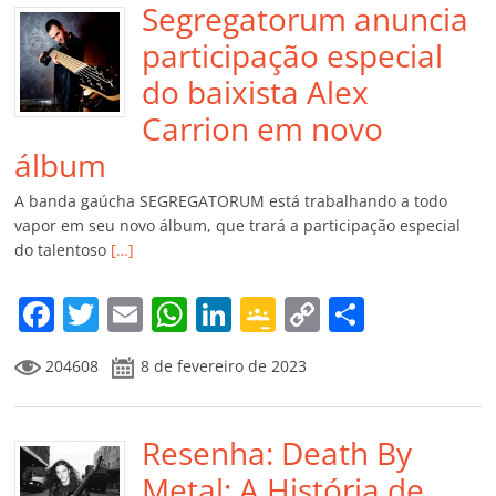
Segregatorum anuncia
participação especial
do baixista Alex
Carrion em novo
álbum
A banda gaúcha SEGREGATORUM está trabalhando a todo
vapor em seu novo álbum, que trará a participação especial
do talentoso
[…]
F
T
E
W
Li
G
C
C
a
w
m
h
n
o
o
o
204608
8 de fevereiro de 2023
c
itt
ai
at
k
o
p
m
e
er
l
s
e
gl
y
p
b
Resenha: Death By
A
dI
e
Li
ar
o
p
n
Cl
n
til
Metal: A História de