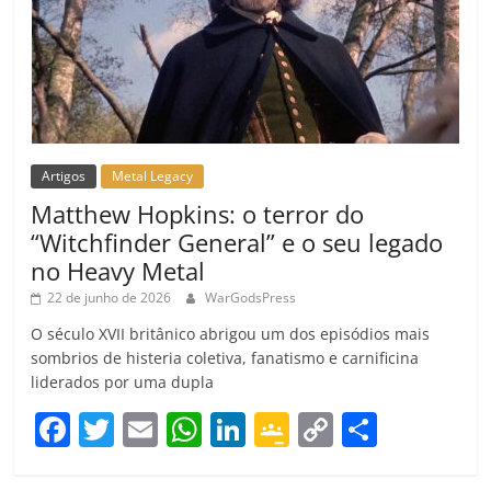
Artigos
Metal Legacy
Matthew Hopkins: o terror do
“Witchfinder General” e o seu legado
no Heavy Metal
22 de junho de 2026
WarGodsPress
O século XVII britânico abrigou um dos episódios mais
sombrios de histeria coletiva, fanatismo e carnificina
liderados por uma dupla
F
T
E
W
Li
G
C
C
a
w
m
h
n
o
o
o