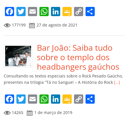
o
m
F
T
E
W
Li
G
C
C
a
w
m
h
n
o
o
o
177199
27 de agosto de 2021
c
itt
ai
at
k
o
p
m
e
er
l
s
e
gl
y
p
b
Bar João: Saiba tudo
A
dI
e
Li
ar
o
p
n
Cl
n
til
sobre o templo dos
o
p
a
k
h
headbangers gaúchos
k
ss
ar
Consultando os textos especiais sobre o Rock Pesado Gaúcho,
ro
presentes na trilogia “Tá no Sangue! – A História do Rock
[…]
o
F
T
E
W
Li
G
C
C
m
a
w
m
h
n
o
o
o
14265
1 de março de 2019
c
itt
ai
at
k
o
p
m
e
er
l
s
e
gl
y
p