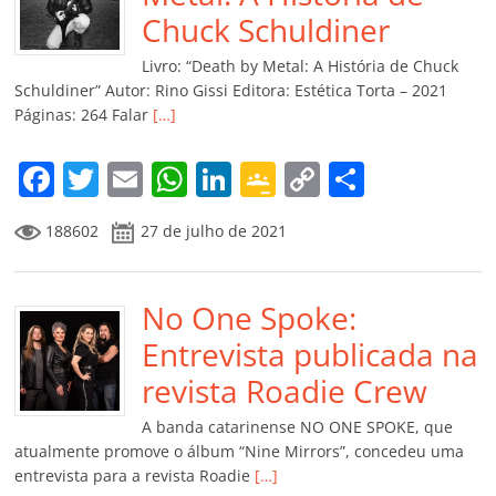
o
p
a
k
h
Chuck Schuldiner
k
ss
ar
Livro: “Death by Metal: A História de Chuck
ro
Schuldiner” Autor: Rino Gissi Editora: Estética Torta – 2021
Páginas: 264 Falar
[…]
o
m
F
T
E
W
Li
G
C
C
a
w
m
h
n
o
o
o
188602
27 de julho de 2021
c
itt
ai
at
k
o
p
m
e
er
l
s
e
gl
y
p
b
No One Spoke:
A
dI
e
Li
ar
o
p
n
Cl
n
til
Entrevista publicada na
o
p
a
k
h
revista Roadie Crew
k
ss
ar
A banda catarinense NO ONE SPOKE, que
ro
atualmente promove o álbum “Nine Mirrors”, concedeu uma
entrevista para a revista Roadie
[…]