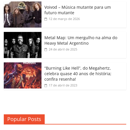
c
itt
ai
at
k
o
p
m
Voivod – Música mutante para um
e
er
l
s
e
gl
y
p
futuro mutante
b
A
dI
e
Li
ar
12 de março de 2026
o
p
n
Cl
n
til
o
p
a
k
h
Metal Map: Um mergulho na alma do
Heavy Metal Argentino
k
ss
ar
24 de abril de 2025
ro
o
“Burning Like Hell”, do Megahertz,
m
celebra quase 40 anos de história;
confira resenha!
17 de abril de 2023
Popular Posts