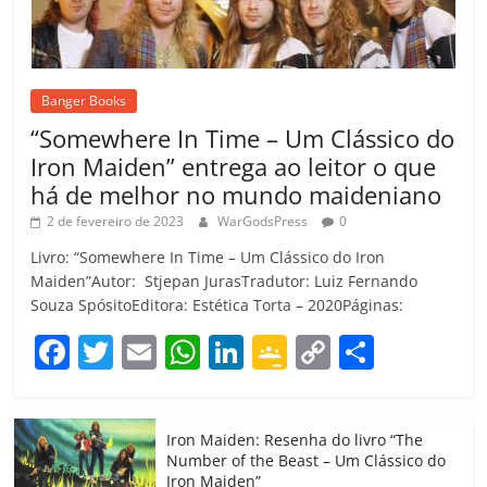
Banger Books
“Somewhere In Time – Um Clássico do
Iron Maiden” entrega ao leitor o que
há de melhor no mundo maideniano
2 de fevereiro de 2023
WarGodsPress
0
Livro: “Somewhere In Time – Um Clássico do Iron
Maiden”Autor: Stjepan JurasTradutor: Luiz Fernando
Souza SpósitoEditora: Estética Torta – 2020Páginas:
F
T
E
W
Li
G
C
C
a
w
m
h
n
o
o
o
c
itt
ai
at
k
o
p
m
Iron Maiden: Resenha do livro “The
e
er
l
s
e
gl
y
p
Number of the Beast – Um Clássico do
Iron Maiden”