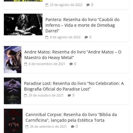
b
A
dI
e
Li
ar
0
23 de agosto de 2022
o
p
n
Cl
n
til
o
p
a
k
h
Pantera: Resenha do livro “Caubói do
Inferno – Vida e morte de Dimebag
k
ss
ar
Darrel”
ro
0
8 de agosto de 2022
o
Andre Matos: Resenha do livro “Andre Matos – O
m
Maestro do Heavy Metal”
0
6 de novembro de 2021
Paradise Lost: Resenha do livro “No Celebration: A
Biografia Oficial do Paradise Lost”
0
29 de outubro de 2021
Cannnibal Corpse: Resenha do livro “Bíblia da
Carnificina”, lançado pela Estética Torta
0
26 de setembro de 2021