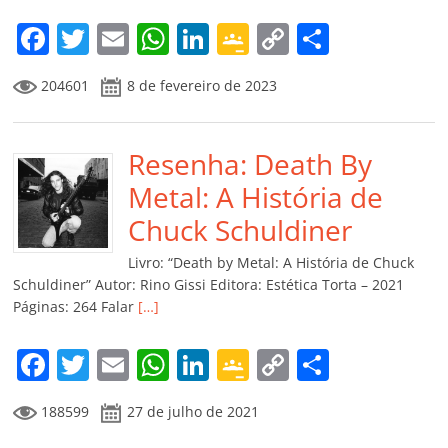
F
T
E
W
Li
G
C
C
a
w
m
h
n
o
o
o
204601
8 de fevereiro de 2023
c
itt
ai
at
k
o
p
m
e
er
l
s
e
gl
y
p
b
Resenha: Death By
A
dI
e
Li
ar
o
p
n
Cl
n
til
Metal: A História de
o
p
a
k
h
Chuck Schuldiner
k
ss
ar
Livro: “Death by Metal: A História de Chuck
ro
Schuldiner” Autor: Rino Gissi Editora: Estética Torta – 2021
Páginas: 264 Falar
[…]
o
m
F
T
E
W
Li
G
C
C
a
w
m
h
n
o
o
o
188599
27 de julho de 2021
c
itt
ai
at
k
o
p
m