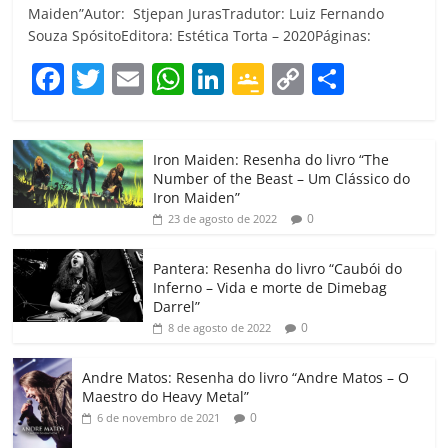
Maiden”Autor: Stjepan JurasTradutor: Luiz Fernando
Souza SpósitoEditora: Estética Torta – 2020Páginas:
F
T
E
W
Li
G
C
C
a
w
m
h
n
o
o
o
c
itt
ai
at
k
o
p
m
Iron Maiden: Resenha do livro “The
e
er
l
s
e
gl
y
p
Number of the Beast – Um Clássico do
b
A
dI
e
Li
ar
Iron Maiden”
0
23 de agosto de 2022
o
p
n
Cl
n
til
o
p
a
k
h
Pantera: Resenha do livro “Caubói do
Inferno – Vida e morte de Dimebag
k
ss
ar
Darrel”
ro
0
8 de agosto de 2022
o
Andre Matos: Resenha do livro “Andre Matos – O
m
Maestro do Heavy Metal”
0
6 de novembro de 2021