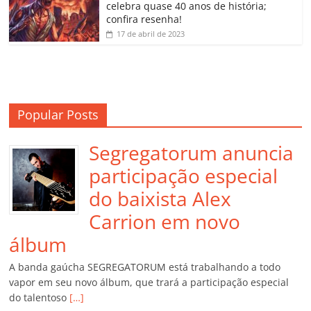
m
celebra quase 40 anos de história;
confira resenha!
17 de abril de 2023
Popular Posts
Segregatorum anuncia
participação especial
do baixista Alex
Carrion em novo
álbum
A banda gaúcha SEGREGATORUM está trabalhando a todo
vapor em seu novo álbum, que trará a participação especial
do talentoso
[…]