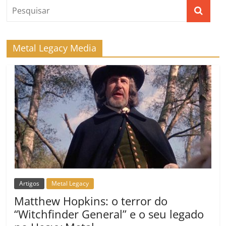
o
p
a
k
h
k
ss
ar
ro
Metal Legacy Media
o
m
Artigos
Metal Legacy
Matthew Hopkins: o terror do
“Witchfinder General” e o seu legado