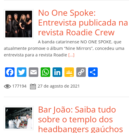
e
er
l
s
e
gl
y
p
b
No One Spoke:
A
dI
e
Li
ar
o
p
n
Cl
n
til
Entrevista publicada na
o
p
a
k
h
revista Roadie Crew
k
ss
ar
A banda catarinense NO ONE SPOKE, que
ro
atualmente promove o álbum “Nine Mirrors”, concedeu uma
entrevista para a revista Roadie
[…]
o
m
F
T
E
W
Li
G
C
C
a
w
m
h
n
o
o
o
177194
27 de agosto de 2021
c
itt
ai
at
k
o
p
m
e
er
l
s
e
gl
y
p
b
Bar João: Saiba tudo
A
dI
e
Li
ar
o
p
n
Cl
n
til
sobre o templo dos
o
p
a
k
h
headbangers gaúchos