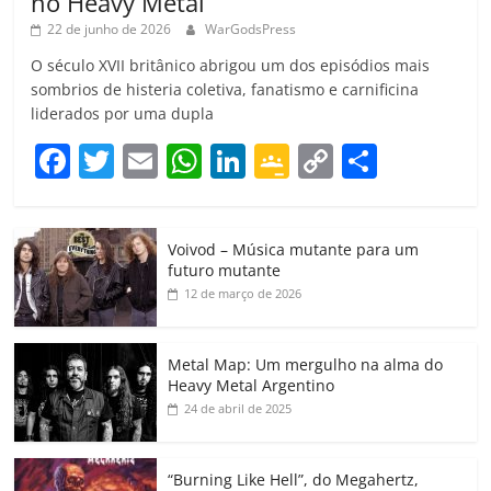
no Heavy Metal
22 de junho de 2026
WarGodsPress
O século XVII britânico abrigou um dos episódios mais
sombrios de histeria coletiva, fanatismo e carnificina
liderados por uma dupla
F
T
E
W
Li
G
C
C
a
w
m
h
n
o
o
o
c
itt
ai
at
k
o
p
m
Voivod – Música mutante para um
e
er
l
s
e
gl
y
p
futuro mutante
b
A
dI
e
Li
ar
12 de março de 2026
o
p
n
Cl
n
til
o
p
a
k
h
Metal Map: Um mergulho na alma do
Heavy Metal Argentino
k
ss
ar
24 de abril de 2025
ro
o
“Burning Like Hell”, do Megahertz,