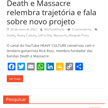
Death e Massacre
relembra trajetória e fala
sobre novo projeto
26 de maio de 2022
WarGodsPress
0 comentários
,
,
,
,
Death
Heavy Culture
Left to Die
Massacre
Wargods Press
O canal do YouTube HEAVY CULTURE conversou com o
lendário guitarrista Rick Rozz, membro fundador das
bandas Death e Massacre.
F
T
E
W
Li
G
C
C
a
w
m
h
n
o
o
o
Ler mais
c
itt
ai
at
k
o
p
m
e
er
l
s
e
gl
y
p
b
A
dI
e
Li
ar
Pesquisar
o
p
n
Cl
n
til