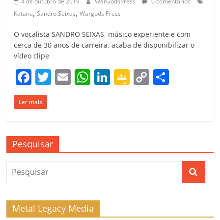
4 de outubro de 2019
WarGodsPress
0 comentários
,
,
Katana
Sandro Seixas
Wargods Press
O vocalista SANDRO SEIXAS, músico experiente e com
cerca de 30 anos de carreira, acaba de disponibilizar o
vídeo clipe
F
T
E
W
Li
G
C
C
a
w
m
h
n
o
o
o
Ler mais
c
itt
ai
at
k
o
p
m
e
er
l
s
e
gl
y
p
b
A
dI
e
Li
ar
Pesquisar
o
p
n
Cl
n
til
o
p
a
k
h
k
ss
ar
ro
Metal Legacy Media
o