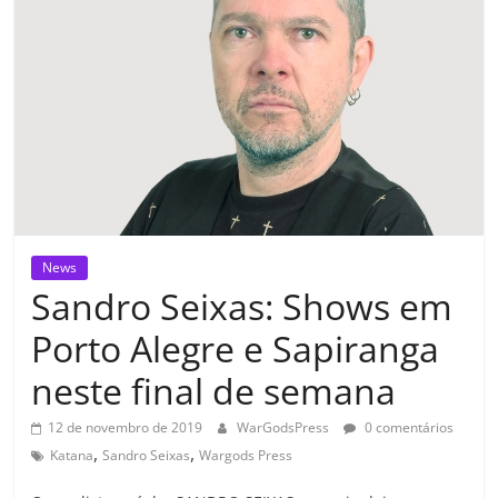
News
Sandro Seixas: Shows em
Porto Alegre e Sapiranga
neste final de semana
12 de novembro de 2019
WarGodsPress
0 comentários
,
,
Katana
Sandro Seixas
Wargods Press