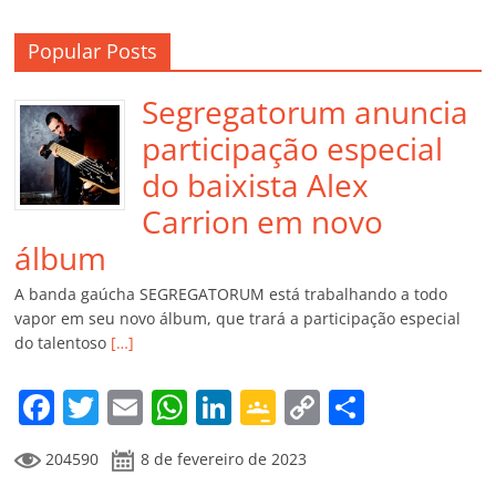
Popular Posts
Segregatorum anuncia
participação especial
do baixista Alex
Carrion em novo
álbum
A banda gaúcha SEGREGATORUM está trabalhando a todo
vapor em seu novo álbum, que trará a participação especial
do talentoso
[…]
F
T
E
W
Li
G
C
C
a
w
m
h
n
o
o
o
204590
8 de fevereiro de 2023
c
itt
ai
at
k
o
p
m