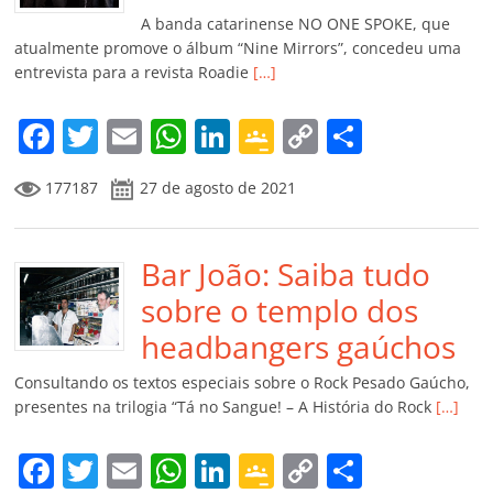
k
ss
ar
A banda catarinense NO ONE SPOKE, que
ro
atualmente promove o álbum “Nine Mirrors”, concedeu uma
entrevista para a revista Roadie
[…]
o
m
F
T
E
W
Li
G
C
C
a
w
m
h
n
o
o
o
177187
27 de agosto de 2021
c
itt
ai
at
k
o
p
m
e
er
l
s
e
gl
y
p
b
Bar João: Saiba tudo
A
dI
e
Li
ar
o
p
n
Cl
n
til
sobre o templo dos
o
p
a
k
h
headbangers gaúchos
k
ss
ar
Consultando os textos especiais sobre o Rock Pesado Gaúcho,
ro
presentes na trilogia “Tá no Sangue! – A História do Rock
[…]
o
F
T
E
W
Li
G
C
C
m