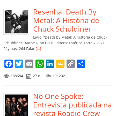
e
er
l
s
e
gl
y
p
b
Resenha: Death By
A
dI
e
Li
ar
o
p
n
Cl
n
til
Metal: A História de
o
p
a
k
h
Chuck Schuldiner
k
ss
ar
Livro: “Death by Metal: A História de Chuck
ro
Schuldiner” Autor: Rino Gissi Editora: Estética Torta – 2021
Páginas: 264 Falar
[…]
o
m
F
T
E
W
Li
G
C
C
a
w
m
h
n
o
o
o
188584
27 de julho de 2021
c
itt
ai
at
k
o
p
m
e
er
l
s
e
gl
y
p
b
No One Spoke:
A
dI
e
Li
ar
o
p
n
Cl
n
til
Entrevista publicada na
o
p
a
k
h
revista Roadie Crew