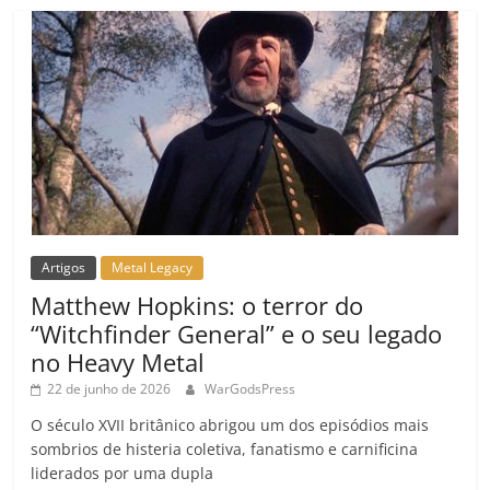
m
Artigos
Metal Legacy
Matthew Hopkins: o terror do
“Witchfinder General” e o seu legado
no Heavy Metal
22 de junho de 2026
WarGodsPress
O século XVII britânico abrigou um dos episódios mais
sombrios de histeria coletiva, fanatismo e carnificina
liderados por uma dupla