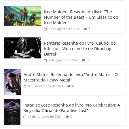
c
itt
ai
at
k
o
p
m
Iron Maiden: Resenha do livro “The
e
er
l
s
e
gl
y
p
Number of the Beast – Um Clássico do
b
A
dI
e
Li
ar
Iron Maiden”
0
23 de agosto de 2022
o
p
n
Cl
n
til
o
p
a
k
h
Pantera: Resenha do livro “Caubói do
Inferno – Vida e morte de Dimebag
k
ss
ar
Darrel”
ro
0
8 de agosto de 2022
o
Andre Matos: Resenha do livro “Andre Matos – O
m
Maestro do Heavy Metal”
0
6 de novembro de 2021
Paradise Lost: Resenha do livro “No Celebration: A
Biografia Oficial do Paradise Lost”
0
29 de outubro de 2021