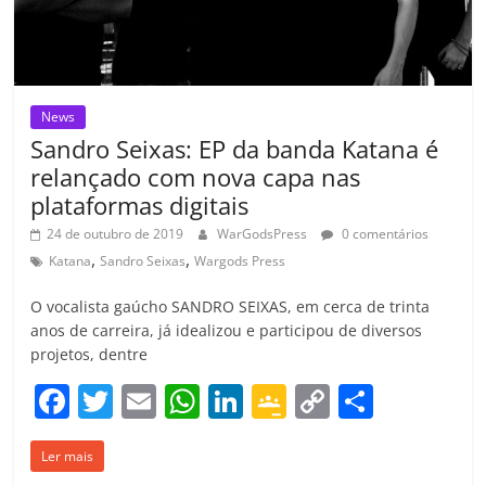
News
Sandro Seixas: EP da banda Katana é
relançado com nova capa nas
plataformas digitais
24 de outubro de 2019
WarGodsPress
0 comentários
,
,
Katana
Sandro Seixas
Wargods Press
O vocalista gaúcho SANDRO SEIXAS, em cerca de trinta
anos de carreira, já idealizou e participou de diversos
projetos, dentre
F
T
E
W
Li
G
C
C
a
w
m
h
n
o
o
o
Ler mais
c
itt
ai
at
k
o
p
m