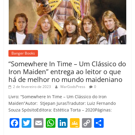
Banger Books
“Somewhere In Time – Um Clássico do
Iron Maiden” entrega ao leitor o que
há de melhor no mundo maideniano
2 de fevereiro de 2023
WarGodsPress
0
Livro: “Somewhere In Time – Um Clássico do Iron
Maiden”Autor: Stjepan JurasTradutor: Luiz Fernando
Souza SpósitoEditora: Estética Torta – 2020Páginas:
F
T
E
W
Li
G
C
C
a
w
m
h
n
o
o
o