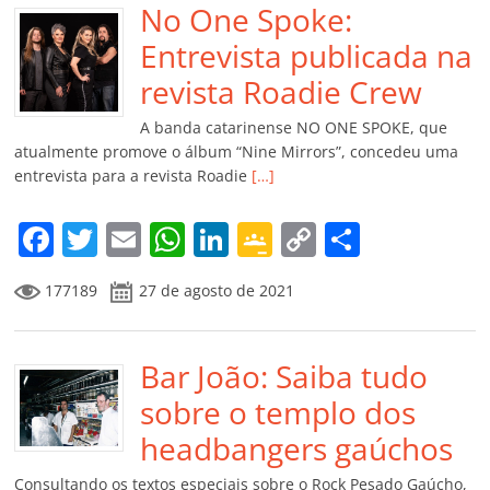
b
No One Spoke:
A
dI
e
Li
ar
o
p
n
Cl
n
til
Entrevista publicada na
o
p
a
k
h
revista Roadie Crew
k
ss
ar
A banda catarinense NO ONE SPOKE, que
ro
atualmente promove o álbum “Nine Mirrors”, concedeu uma
entrevista para a revista Roadie
[…]
o
m
F
T
E
W
Li
G
C
C
a
w
m
h
n
o
o
o
177189
27 de agosto de 2021
c
itt
ai
at
k
o
p
m
e
er
l
s
e
gl
y
p
b
Bar João: Saiba tudo
A
dI
e
Li
ar
o
p
n
Cl
n
til
sobre o templo dos
o
p
a
k
h
headbangers gaúchos
k
ss
ar
Consultando os textos especiais sobre o Rock Pesado Gaúcho,