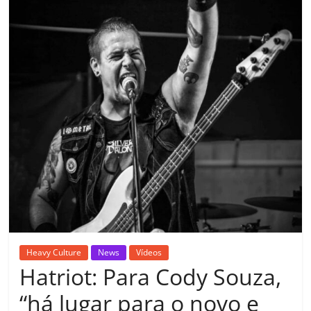
Heavy Culture
News
Vídeos
Hatriot: Para Cody Souza,
“há lugar para o novo e