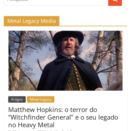
k
ss
ar
ro
Metal Legacy Media
o
m
Artigos
Metal Legacy
Matthew Hopkins: o terror do
“Witchfinder General” e o seu legado
no Heavy Metal