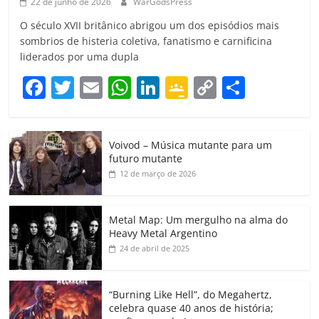
22 de junho de 2026
WarGodsPress
O século XVII britânico abrigou um dos episódios mais
sombrios de histeria coletiva, fanatismo e carnificina
liderados por uma dupla
F
T
E
W
Li
G
C
C
a
w
m
h
n
o
o
o
c
itt
ai
at
k
o
p
m
Voivod – Música mutante para um
e
er
l
s
e
gl
y
p
futuro mutante
b
A
dI
e
Li
ar
12 de março de 2026
o
p
n
Cl
n
til
o
p
a
k
h
Metal Map: Um mergulho na alma do
Heavy Metal Argentino
k
ss
ar
24 de abril de 2025
ro
o
“Burning Like Hell”, do Megahertz,
m
celebra quase 40 anos de história;