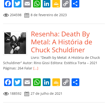
F
T
E
W
Li
G
C
C
a
w
m
h
n
o
o
o
204598
8 de fevereiro de 2023
c
itt
ai
at
k
o
p
m
e
er
l
s
e
gl
y
p
b
Resenha: Death By
A
dI
e
Li
ar
o
p
n
Cl
n
til
Metal: A História de
o
p
a
k
h
Chuck Schuldiner
k
ss
ar
Livro: “Death by Metal: A História de Chuck
ro
Schuldiner” Autor: Rino Gissi Editora: Estética Torta – 2021
Páginas: 264 Falar
[…]
o
m
F
T
E
W
Li
G
C
C
a
w
m
h
n
o
o
o
188592
27 de julho de 2021
c
itt
ai
at
k
o
p
m
e
er
l
s
e
gl
y
p