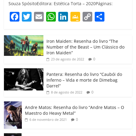
Souza SpósitoEditora: Estética Torta – 2020Páginas:
F
T
E
W
Li
G
C
C
a
w
m
h
n
o
o
o
c
itt
ai
at
k
o
p
m
Iron Maiden: Resenha do livro “The
e
er
l
s
e
gl
y
p
Number of the Beast – Um Clássico do
b
A
dI
e
Li
ar
Iron Maiden”
0
23 de agosto de 2022
o
p
n
Cl
n
til
o
p
a
k
h
Pantera: Resenha do livro “Caubói do
Inferno – Vida e morte de Dimebag
k
ss
ar
Darrel”
ro
0
8 de agosto de 2022
o
Andre Matos: Resenha do livro “Andre Matos – O
m
Maestro do Heavy Metal”
0
6 de novembro de 2021