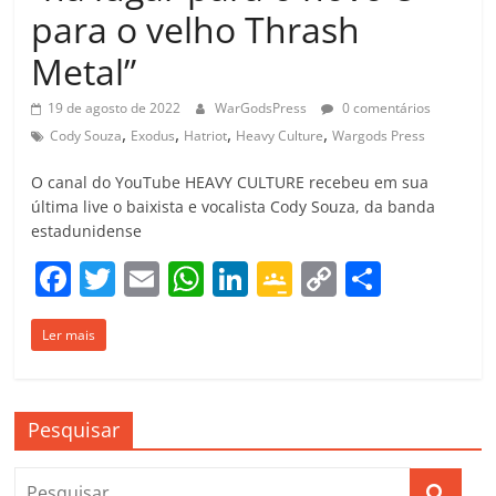
para o velho Thrash
Metal”
19 de agosto de 2022
WarGodsPress
0 comentários
,
,
,
,
Cody Souza
Exodus
Hatriot
Heavy Culture
Wargods Press
O canal do YouTube HEAVY CULTURE recebeu em sua
última live o baixista e vocalista Cody Souza, da banda
estadunidense
F
T
E
W
Li
G
C
C
a
w
m
h
n
o
o
o
Ler mais
c
itt
ai
at
k
o
p
m
e
er
l
s
e
gl
y
p
b
A
dI
e
Li
ar
Pesquisar
o
p
n
Cl
n
til
o
p
a
k
h