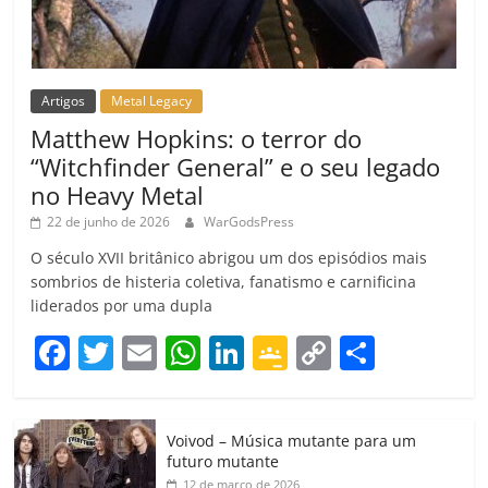
Artigos
Metal Legacy
Matthew Hopkins: o terror do
“Witchfinder General” e o seu legado
no Heavy Metal
22 de junho de 2026
WarGodsPress
O século XVII britânico abrigou um dos episódios mais
sombrios de histeria coletiva, fanatismo e carnificina
liderados por uma dupla
F
T
E
W
Li
G
C
C
a
w
m
h
n
o
o
o
c
itt
ai
at
k
o
p
m
Voivod – Música mutante para um
e
er
l
s
e
gl
y
p
futuro mutante
12 de março de 2026