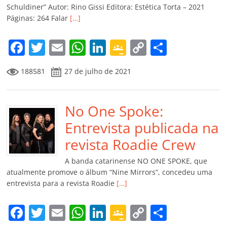
ro
Schuldiner” Autor: Rino Gissi Editora: Estética Torta – 2021
Páginas: 264 Falar
[…]
o
m
F
T
E
W
Li
G
C
C
a
w
m
h
n
o
o
o
188581
27 de julho de 2021
c
itt
ai
at
k
o
p
m
e
er
l
s
e
gl
y
p
b
No One Spoke:
A
dI
e
Li
ar
o
p
n
Cl
n
til
Entrevista publicada na
o
p
a
k
h
revista Roadie Crew
k
ss
ar
A banda catarinense NO ONE SPOKE, que
ro
atualmente promove o álbum “Nine Mirrors”, concedeu uma
entrevista para a revista Roadie
[…]
o
m
F
T
E
W
Li
G
C
C