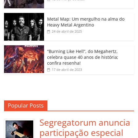
b
A
dI
e
Li
ar
o
p
n
Cl
n
til
o
p
a
k
h
Metal Map: Um mergulho na alma do
Heavy Metal Argentino
k
ss
ar
24 de abril de 2025
ro
o
“Burning Like Hell”, do Megahertz,
m
celebra quase 40 anos de história;
confira resenha!
17 de abril de 2023
Popular Posts
Segregatorum anuncia
participação especial