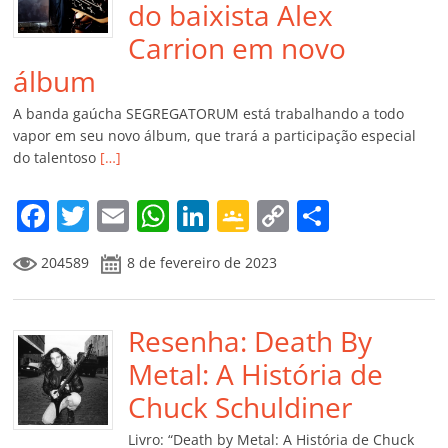
do baixista Alex
Carrion em novo
álbum
A banda gaúcha SEGREGATORUM está trabalhando a todo
vapor em seu novo álbum, que trará a participação especial
do talentoso
[…]
F
T
E
W
Li
G
C
C
a
w
m
h
n
o
o
o
204589
8 de fevereiro de 2023
c
itt
ai
at
k
o
p
m
e
er
l
s
e
gl
y
p
b
Resenha: Death By
A
dI
e
Li
ar
o
p
n
Cl
n
til
Metal: A História de
o
p
a
k
h
Chuck Schuldiner
k
ss
ar
Livro: “Death by Metal: A História de Chuck