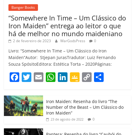
Banger Books
“Somewhere In Time – Um Clássico do
Iron Maiden” entrega ao leitor o que
há de melhor no mundo maideniano
2 de fevereiro de 2023
WarGodsPress
0
Livro: “Somewhere In Time – Um Clássico do Iron
Maiden”Autor: Stjepan JurasTradutor: Luiz Fernando
Souza SpósitoEditora: Estética Torta – 2020Páginas:
F
T
E
W
Li
G
C
C
a
w
m
h
n
o
o
o
c
itt
ai
at
k
o
p
m
Iron Maiden: Resenha do livro “The
e
er
l
s
e
gl
y
p
Number of the Beast – Um Clássico do
b
A
dI
e
Li
ar
Iron Maiden”
0
23 de agosto de 2022
o
p
n
Cl
n
til
o
p
a
k
h
Pantera: Resenha do livro “Caubói do