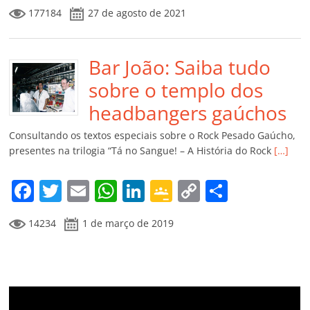
a
w
m
h
n
o
o
o
177184
27 de agosto de 2021
c
itt
ai
at
k
o
p
m
e
er
l
s
e
gl
y
p
b
Bar João: Saiba tudo
A
dI
e
Li
ar
o
p
n
Cl
n
til
sobre o templo dos
o
p
a
k
h
headbangers gaúchos
k
ss
ar
Consultando os textos especiais sobre o Rock Pesado Gaúcho,
ro
presentes na trilogia “Tá no Sangue! – A História do Rock
[…]
o
F
T
E
W
Li
G
C
C
m
a
w
m
h
n
o
o
o
14234
1 de março de 2019
c
itt
ai
at
k
o
p
m
e
er
l
s
e
gl
y
p
b
A
dI
e
Li
ar
o
p
n
Cl
n
til