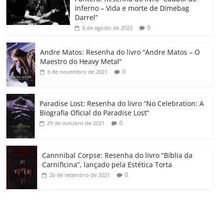
Inferno – Vida e morte de Dimebag
k
ss
ar
Darrel”
ro
0
8 de agosto de 2022
o
Andre Matos: Resenha do livro “Andre Matos – O
m
Maestro do Heavy Metal”
0
6 de novembro de 2021
Paradise Lost: Resenha do livro “No Celebration: A
Biografia Oficial do Paradise Lost”
0
29 de outubro de 2021
Cannnibal Corpse: Resenha do livro “Bíblia da
Carnificina”, lançado pela Estética Torta
0
26 de setembro de 2021