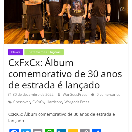
News
Plataformas Digitais
CxFxCx: Álbum
comemorativo de 30 anos
de estrada é lançado
30 de dezembro de 2022
WarGodsPress
0 comentários
,
,
,
Crossover
CxFxCx
Hardcore
Wargods Press
CxFxCx: Álbum comemorativo de 30 anos de estrada é
lançado