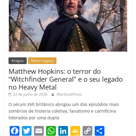
Artigos
Metal Legacy
Matthew Hopkins: o terror do
“Witchfinder General” e o seu legado
no Heavy Metal
22 de junho de 2026
WarGodsPress
O século XVII britânico abrigou um dos episódios mais
sombrios de histeria coletiva, fanatismo e carnificina
liderados por uma dupla
F
T
E
W
Li
G
C
C