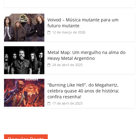
a
w
m
h
n
o
o
o
c
itt
ai
at
k
o
p
m
Voivod – Música mutante para um
e
er
l
s
e
gl
y
p
futuro mutante
b
A
dI
e
Li
ar
12 de março de 2026
o
p
n
Cl
n
til
o
p
a
k
h
Metal Map: Um mergulho na alma do
Heavy Metal Argentino
k
ss
ar
24 de abril de 2025
ro
o
“Burning Like Hell”, do Megahertz,
m
celebra quase 40 anos de história;
confira resenha!
17 de abril de 2023