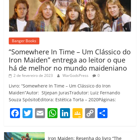
Banger Books
“Somewhere In Time – Um Clássico do
Iron Maiden” entrega ao leitor o que
há de melhor no mundo maideniano
2 de fevereiro de 2023
WarGodsPress
0
Livro: “Somewhere In Time – Um Clássico do Iron
Maiden”Autor: Stjepan JurasTradutor: Luiz Fernando
Souza SpósitoEditora: Estética Torta – 2020Páginas:
F
T
E
W
Li
G
C
C
a
w
m
h
n
o
o
o
c
itt
ai
at
k
o
p
m
Iron Maiden: Resenha do livro “The