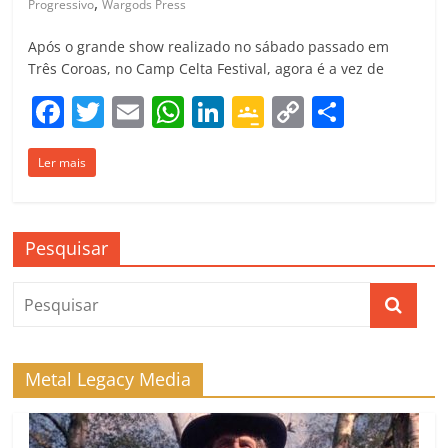
,
Progressivo
Wargods Press
Após o grande show realizado no sábado passado em
Três Coroas, no Camp Celta Festival, agora é a vez de
F
T
E
W
Li
G
C
C
a
w
m
h
n
o
o
o
Ler mais
c
itt
ai
at
k
o
p
m
e
er
l
s
e
gl
y
p
b
A
dI
e
Li
ar
Pesquisar
o
p
n
Cl
n
til
o
p
a
k
h
k
ss
ar
ro
Metal Legacy Media
o
m