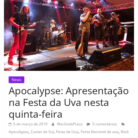
News
Apocalypse: Apresentação
na Festa da Uva nesta
quinta-feira
6 de março de 2019
WarGodsPress
0 comentários
,
,
,
,
Apocalypse
Caxias do Sul
Festa da Uva
Festa Nacional da uva
Rock