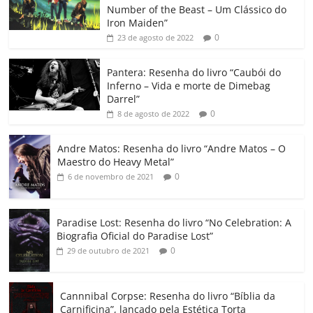
e
er
l
s
e
gl
y
p
Number of the Beast – Um Clássico do
b
A
dI
e
Li
ar
Iron Maiden”
0
23 de agosto de 2022
o
p
n
Cl
n
til
o
p
a
k
h
Pantera: Resenha do livro “Caubói do
Inferno – Vida e morte de Dimebag
k
ss
ar
Darrel”
ro
0
8 de agosto de 2022
o
Andre Matos: Resenha do livro “Andre Matos – O
m
Maestro do Heavy Metal”
0
6 de novembro de 2021
Paradise Lost: Resenha do livro “No Celebration: A
Biografia Oficial do Paradise Lost”
0
29 de outubro de 2021
Cannnibal Corpse: Resenha do livro “Bíblia da
Carnificina”, lançado pela Estética Torta