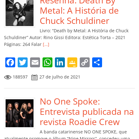
b
A
dI
e
Li
ar
o
p
n
Cl
n
til
Metal: A História de
o
p
a
k
h
Chuck Schuldiner
k
ss
ar
Livro: “Death by Metal: A História de Chuck
ro
Schuldiner” Autor: Rino Gissi Editora: Estética Torta – 2021
Páginas: 264 Falar
[…]
o
m
F
T
E
W
Li
G
C
C
a
w
m
h
n
o
o
o
188597
27 de julho de 2021
c
itt
ai
at
k
o
p
m
e
er
l
s
e
gl
y
p
b
No One Spoke:
A
dI
e
Li
ar
o
p
n
Cl
n
til
Entrevista publicada na
o
p
a
k
h
revista Roadie Crew
k
ss
ar
A banda catarinense NO ONE SPOKE, que
atualmente promove o álbum “Nine Mirrors”, concedeu uma