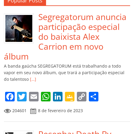
Popular Posts
Segregatorum anuncia
participação especial
do baixista Alex
Carrion em novo
álbum
A banda gaúcha SEGREGATORUM está trabalhando a todo
vapor em seu novo álbum, que trará a participação especial
do talentoso
[…]
F
T
E
W
Li
G
C
C
a
w
m
h
n
o
o
o
204601
8 de fevereiro de 2023
c
itt
ai
at
k
o
p
m
e
er
l
s
e
gl
y
p
Resenha: Death By