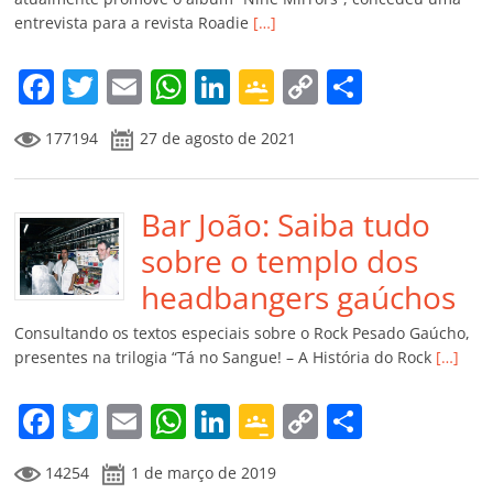
ro
entrevista para a revista Roadie
[…]
o
m
F
T
E
W
Li
G
C
C
a
w
m
h
n
o
o
o
177194
27 de agosto de 2021
c
itt
ai
at
k
o
p
m
e
er
l
s
e
gl
y
p
b
Bar João: Saiba tudo
A
dI
e
Li
ar
o
p
n
Cl
n
til
sobre o templo dos
o
p
a
k
h
headbangers gaúchos
k
ss
ar
Consultando os textos especiais sobre o Rock Pesado Gaúcho,
ro
presentes na trilogia “Tá no Sangue! – A História do Rock
[…]
o
F
T
E
W
Li
G
C
C
m
a
w
m
h
n
o
o
o
14254
1 de março de 2019
c
itt
ai
at
k
o
p
m