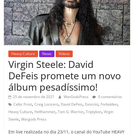
Heavy Culture
News
Vídeos
Virgin Steele: David
DeFeis promete um novo
álbum pesadíssimo!
25 de novembro de 2021
WarGodsPress
0 comentários
,
,
,
,
,
Celtic Frost
Craig Locicero
David DeFeis
Exorcist
Forbidden
,
,
,
,
Heavy Culture
Hellhammer
Tom G. Warrior
Triptykon
Virgin
,
Steele
Wargods Press
Em live realizada no dia 23/11, o canal do YouTube HEAVY