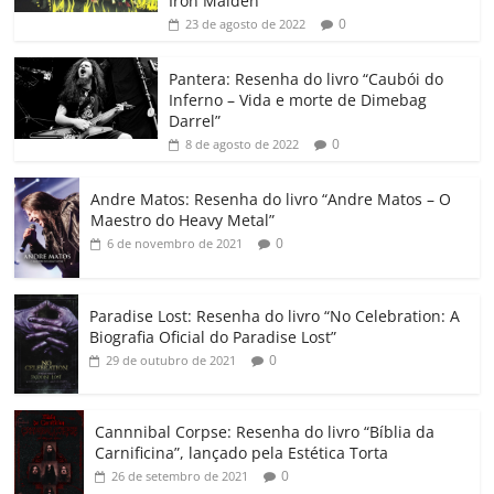
b
A
dI
e
Li
ar
Iron Maiden”
0
23 de agosto de 2022
o
p
n
Cl
n
til
o
p
a
k
h
Pantera: Resenha do livro “Caubói do
Inferno – Vida e morte de Dimebag
k
ss
ar
Darrel”
ro
0
8 de agosto de 2022
o
Andre Matos: Resenha do livro “Andre Matos – O
m
Maestro do Heavy Metal”
0
6 de novembro de 2021
Paradise Lost: Resenha do livro “No Celebration: A
Biografia Oficial do Paradise Lost”
0
29 de outubro de 2021
Cannnibal Corpse: Resenha do livro “Bíblia da
Carnificina”, lançado pela Estética Torta
0
26 de setembro de 2021