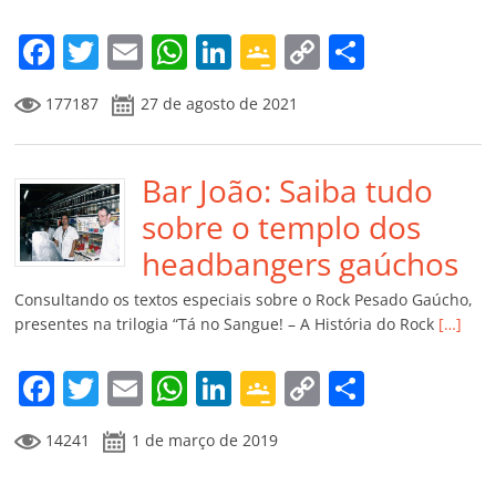
o
m
F
T
E
W
Li
G
C
C
a
w
m
h
n
o
o
o
177187
27 de agosto de 2021
c
itt
ai
at
k
o
p
m
e
er
l
s
e
gl
y
p
b
Bar João: Saiba tudo
A
dI
e
Li
ar
o
p
n
Cl
n
til
sobre o templo dos
o
p
a
k
h
headbangers gaúchos
k
ss
ar
Consultando os textos especiais sobre o Rock Pesado Gaúcho,
ro
presentes na trilogia “Tá no Sangue! – A História do Rock
[…]
o
F
T
E
W
Li
G
C
C
m
a
w
m
h
n
o
o
o
14241
1 de março de 2019
c
itt
ai
at
k
o
p
m
e
er
l
s
e
gl
y
p