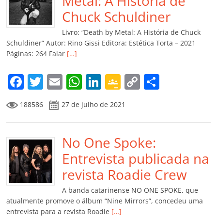
o
p
n
Cl
n
til
Metal: A História de
o
p
a
k
h
Chuck Schuldiner
k
ss
ar
Livro: “Death by Metal: A História de Chuck
ro
Schuldiner” Autor: Rino Gissi Editora: Estética Torta – 2021
Páginas: 264 Falar
[…]
o
m
F
T
E
W
Li
G
C
C
a
w
m
h
n
o
o
o
188586
27 de julho de 2021
c
itt
ai
at
k
o
p
m
e
er
l
s
e
gl
y
p
b
No One Spoke:
A
dI
e
Li
ar
o
p
n
Cl
n
til
Entrevista publicada na
o
p
a
k
h
revista Roadie Crew
k
ss
ar
A banda catarinense NO ONE SPOKE, que
ro
atualmente promove o álbum “Nine Mirrors”, concedeu uma
entrevista para a revista Roadie
[…]