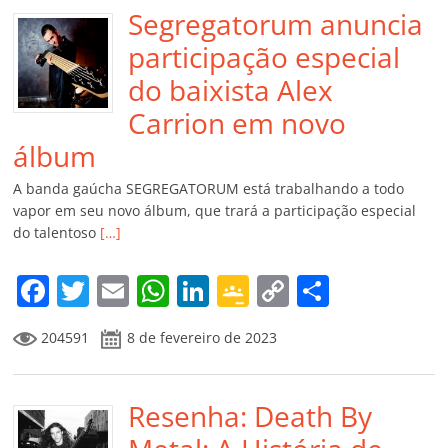
Segregatorum anuncia
participação especial
do baixista Alex
Carrion em novo
álbum
A banda gaúcha SEGREGATORUM está trabalhando a todo
vapor em seu novo álbum, que trará a participação especial
do talentoso
[…]
F
T
E
W
Li
G
C
C
a
w
m
h
n
o
o
o
204591
8 de fevereiro de 2023
c
itt
ai
at
k
o
p
m
e
er
l
s
e
gl
y
p
b
Resenha: Death By
A
dI
e
Li
ar