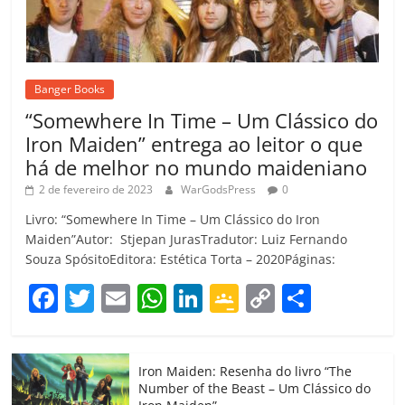
Banger Books
“Somewhere In Time – Um Clássico do
Iron Maiden” entrega ao leitor o que
há de melhor no mundo maideniano
2 de fevereiro de 2023
WarGodsPress
0
Livro: “Somewhere In Time – Um Clássico do Iron
Maiden”Autor: Stjepan JurasTradutor: Luiz Fernando
Souza SpósitoEditora: Estética Torta – 2020Páginas:
F
T
E
W
Li
G
C
C
a
w
m
h
n
o
o
o
c
itt
ai
at
k
o
p
m
Iron Maiden: Resenha do livro “The
e
er
l
s
e
gl
y
p
Number of the Beast – Um Clássico do