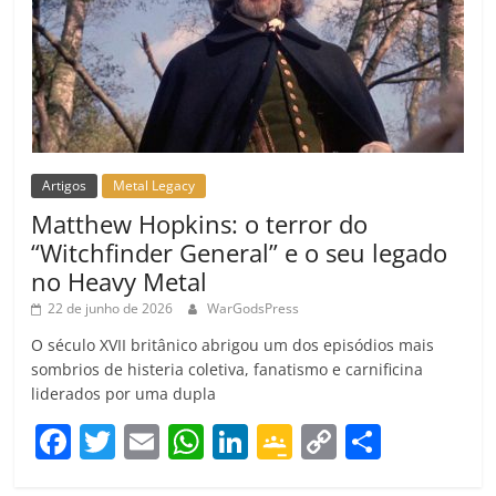
Artigos
Metal Legacy
Matthew Hopkins: o terror do
“Witchfinder General” e o seu legado
no Heavy Metal
22 de junho de 2026
WarGodsPress
O século XVII britânico abrigou um dos episódios mais
sombrios de histeria coletiva, fanatismo e carnificina
liderados por uma dupla
F
T
E
W
Li
G
C
C
a
w
m
h
n
o
o
o