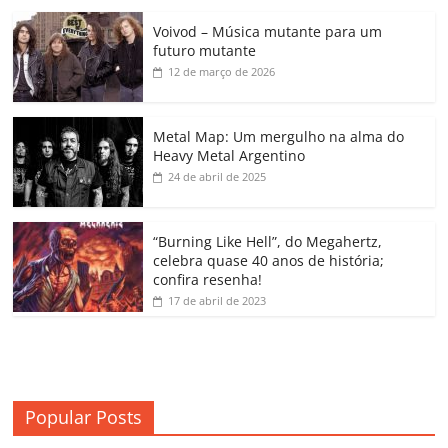
c
itt
ai
at
k
o
p
m
Voivod – Música mutante para um
e
er
l
s
e
gl
y
p
futuro mutante
b
A
dI
e
Li
ar
12 de março de 2026
o
p
n
Cl
n
til
o
p
a
k
h
Metal Map: Um mergulho na alma do
Heavy Metal Argentino
k
ss
ar
24 de abril de 2025
ro
o
“Burning Like Hell”, do Megahertz,
m
celebra quase 40 anos de história;
confira resenha!
17 de abril de 2023
Popular Posts