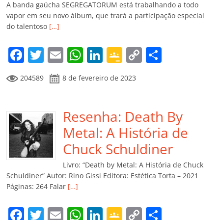
A banda gaúcha SEGREGATORUM está trabalhando a todo
vapor em seu novo álbum, que trará a participação especial
do talentoso
[…]
F
T
E
W
Li
G
C
C
a
w
m
h
n
o
o
o
204589
8 de fevereiro de 2023
c
itt
ai
at
k
o
p
m
e
er
l
s
e
gl
y
p
b
Resenha: Death By
A
dI
e
Li
ar
o
p
n
Cl
n
til
Metal: A História de
o
p
a
k
h
Chuck Schuldiner
k
ss
ar
Livro: “Death by Metal: A História de Chuck
ro
Schuldiner” Autor: Rino Gissi Editora: Estética Torta – 2021
Páginas: 264 Falar
[…]
o
m
F
T
E
W
Li
G
C
C