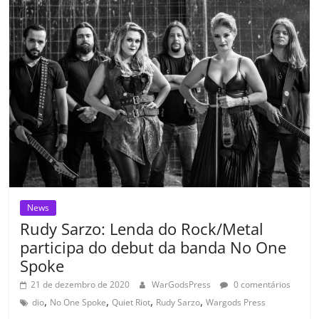
o
p
n
Cl
n
til
o
p
a
k
h
k
ss
ar
ro
o
m
News
Rudy Sarzo: Lenda do Rock/Metal
participa do debut da banda No One
Spoke
21 de dezembro de 2020
WarGodsPress
0 comentários
,
,
,
,
dio
No One Spoke
Quiet Riot
Rudy Sarzo
Wargods Press