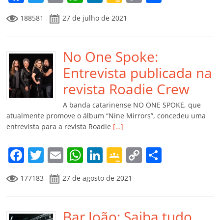
a
w
m
h
n
o
o
o
188581
27 de julho de 2021
c
itt
ai
at
k
o
p
m
e
er
l
s
e
gl
y
p
b
No One Spoke:
A
dI
e
Li
ar
o
p
n
Cl
n
til
Entrevista publicada na
o
p
a
k
h
revista Roadie Crew
k
ss
ar
A banda catarinense NO ONE SPOKE, que
ro
atualmente promove o álbum “Nine Mirrors”, concedeu uma
entrevista para a revista Roadie
[…]
o
m
F
T
E
W
Li
G
C
C
a
w
m
h
n
o
o
o
177183
27 de agosto de 2021
c
itt
ai
at
k
o
p
m
e
er
l
s
e
gl
y
p
b
Bar João: Saiba tudo
A
dI
e
Li
ar