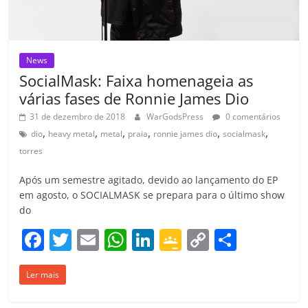
News
SocialMask: Faixa homenageia as
várias fases de Ronnie James Dio
31 de dezembro de 2018
WarGodsPress
0 comentários
,
,
,
,
,
,
dio
heavy metal
metal
praia
ronnie james dio
socialmask
torres
Após um semestre agitado, devido ao lançamento do EP
em agosto, o SOCIALMASK se prepara para o último show
do
F
T
E
W
Li
G
C
C
a
w
m
h
n
o
o
o
Ler mais
c
itt
ai
at
k
o
p
m
e
er
l
s
e
gl
y
p