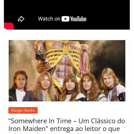
o
m
Banger Books
“Somewhere In Time – Um Clássico do
Iron Maiden” entrega ao leitor o que