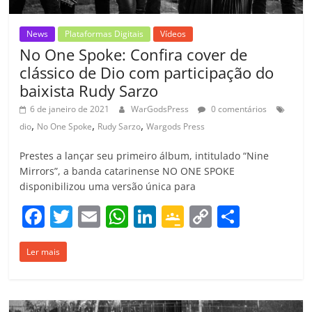
News
Plataformas Digitais
Vídeos
No One Spoke: Confira cover de
clássico de Dio com participação do
baixista Rudy Sarzo
6 de janeiro de 2021
WarGodsPress
0 comentários
,
,
,
dio
No One Spoke
Rudy Sarzo
Wargods Press
Prestes a lançar seu primeiro álbum, intitulado “Nine
Mirrors”, a banda catarinense NO ONE SPOKE
disponibilizou uma versão única para
F
T
E
W
Li
G
C
C
a
w
m
h
n
o
o
o
Ler mais
c
itt
ai
at
k
o
p
m
e
er
l
s
e
gl
y
p
b
A
dI
e
Li
ar