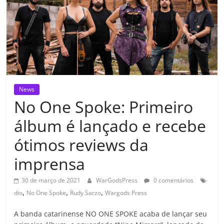
News
No One Spoke: Primeiro
álbum é lançado e recebe
ótimos reviews da
imprensa
30 de março de 2021
WarGodsPress
0 comentários
,
,
,
dio
No One Spoke
Rudy Sarzo
Wargods Press
A banda catarinense NO ONE SPOKE acaba de lançar seu