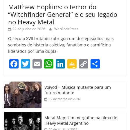
Matthew Hopkins: o terror do
“Witchfinder General” e o seu legado
no Heavy Metal
22 de junho de 2026
WarGodsPress
O século XVII britânico abrigou um dos episódios mais
sombrios de histeria coletiva, fanatismo e carnificina
liderados por uma dupla
F
T
E
W
Li
G
C
C
a
w
m
h
n
o
o
o
c
itt
ai
at
k
o
p
m
Voivod – Música mutante para um
e
er
l
s
e
gl
y
p
futuro mutante
b
A
dI
e
Li
ar
12 de março de 2026
o
p
n
Cl
n
til
o
p
a
k
h
Metal Map: Um mergulho na alma do
Heavy Metal Argentino
k
ss
ar
24 de abril de 2025