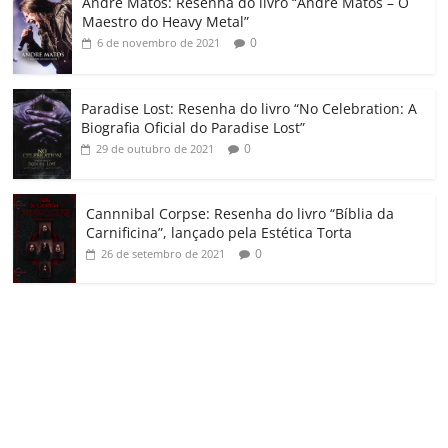
Andre Matos: Resenha do livro “Andre Matos – O
m
Maestro do Heavy Metal”
0
6 de novembro de 2021
Paradise Lost: Resenha do livro “No Celebration: A
Biografia Oficial do Paradise Lost”
0
29 de outubro de 2021
Cannnibal Corpse: Resenha do livro “Bíblia da
Carnificina”, lançado pela Estética Torta
0
26 de setembro de 2021