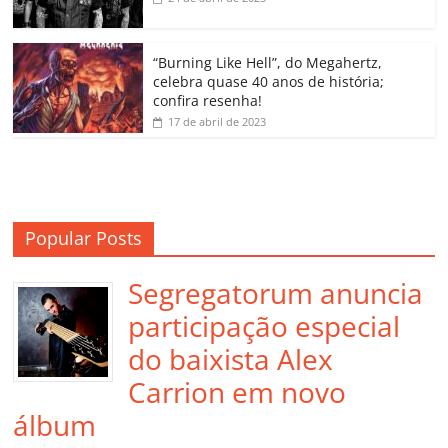
ro
o
“Burning Like Hell”, do Megahertz,
m
celebra quase 40 anos de história;
confira resenha!
17 de abril de 2023
Popular Posts
Segregatorum anuncia
participação especial
do baixista Alex
Carrion em novo
álbum