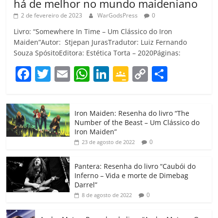
há de melhor no mundo maideniano
2 de fevereiro de 2023
WarGodsPress
0
Livro: “Somewhere In Time – Um Clássico do Iron
Maiden”Autor: Stjepan JurasTradutor: Luiz Fernando
Souza SpósitoEditora: Estética Torta – 2020Páginas:
F
T
E
W
Li
G
C
C
a
w
m
h
n
o
o
o
c
itt
ai
at
k
o
p
m
Iron Maiden: Resenha do livro “The
e
er
l
s
e
gl
y
p
Number of the Beast – Um Clássico do
b
A
dI
e
Li
ar
Iron Maiden”
0
23 de agosto de 2022
o
p
n
Cl
n
til
o
p
a
k
h
Pantera: Resenha do livro “Caubói do
Inferno – Vida e morte de Dimebag
k
ss
ar
Darrel”
ro
0
8 de agosto de 2022
o