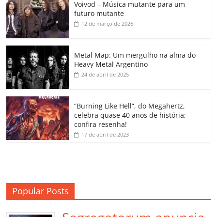
Voivod – Música mutante para um
e
er
l
s
e
gl
y
p
futuro mutante
b
A
dI
e
Li
ar
12 de março de 2026
o
p
n
Cl
n
til
o
p
a
k
h
Metal Map: Um mergulho na alma do
Heavy Metal Argentino
k
ss
ar
24 de abril de 2025
ro
o
“Burning Like Hell”, do Megahertz,
m
celebra quase 40 anos de história;
confira resenha!
17 de abril de 2023
Popular Posts