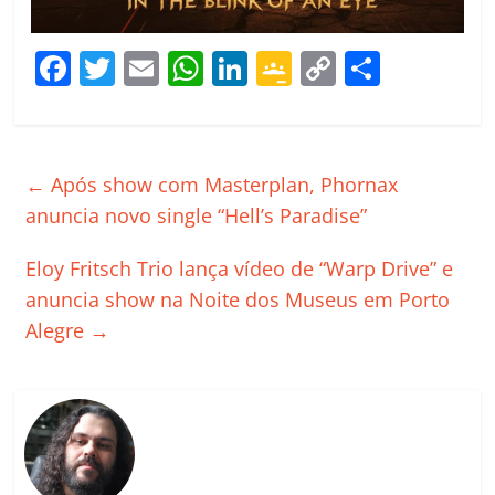
F
T
E
W
Li
G
C
C
a
w
m
h
n
o
o
o
c
itt
ai
at
k
o
p
m
e
er
l
s
e
gl
y
p
←
Após show com Masterplan, Phornax
b
A
dI
e
Li
ar
anuncia novo single “Hell’s Paradise”
o
p
n
Cl
n
til
Eloy Fritsch Trio lança vídeo de “Warp Drive” e
o
p
a
k
h
anuncia show na Noite dos Museus em Porto
k
ss
ar
Alegre
→
ro
o
m