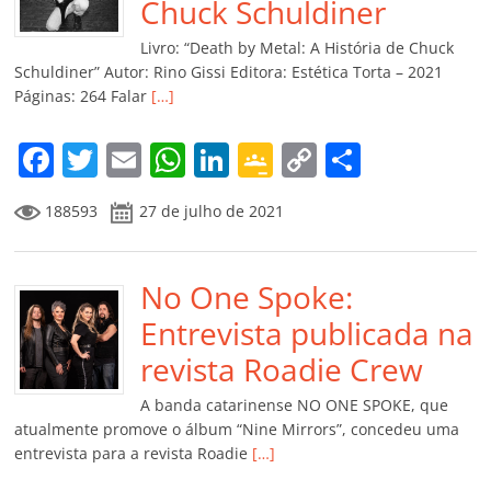
o
p
a
k
h
Chuck Schuldiner
k
ss
ar
Livro: “Death by Metal: A História de Chuck
ro
Schuldiner” Autor: Rino Gissi Editora: Estética Torta – 2021
Páginas: 264 Falar
[…]
o
m
F
T
E
W
Li
G
C
C
a
w
m
h
n
o
o
o
188593
27 de julho de 2021
c
itt
ai
at
k
o
p
m
e
er
l
s
e
gl
y
p
b
No One Spoke:
A
dI
e
Li
ar
o
p
n
Cl
n
til
Entrevista publicada na
o
p
a
k
h
revista Roadie Crew
k
ss
ar
A banda catarinense NO ONE SPOKE, que
ro
atualmente promove o álbum “Nine Mirrors”, concedeu uma
entrevista para a revista Roadie
[…]
o