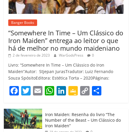
Banger Books
“Somewhere In Time – Um Clássico do
Iron Maiden” entrega ao leitor o que
há de melhor no mundo maideniano
2 de fevereiro de 2023
WarGodsPress
0
Livro: “Somewhere In Time – Um Clássico do Iron
Maiden”Autor: Stjepan JurasTradutor: Luiz Fernando
Souza SpósitoEditora: Estética Torta – 2020Páginas:
F
T
E
W
Li
G
C
C
a
w
m
h
n
o
o
o
c
itt
ai
at
k
o
p
m
Iron Maiden: Resenha do livro “The
e
er
l
s
e
gl
y
p
Number of the Beast – Um Clássico do
b
A
dI
e
Li
ar
Iron Maiden”
0
23 de agosto de 2022