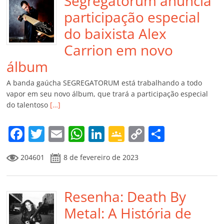
Segregatorum anuncia
participação especial
do baixista Alex
Carrion em novo
álbum
A banda gaúcha SEGREGATORUM está trabalhando a todo
vapor em seu novo álbum, que trará a participação especial
do talentoso
[…]
F
T
E
W
Li
G
C
C
a
w
m
h
n
o
o
o
204601
8 de fevereiro de 2023
c
itt
ai
at
k
o
p
m
e
er
l
s
e
gl
y
p
b
Resenha: Death By
A
dI
e
Li
ar
o
p
n
Cl
n
til
Metal: A História de