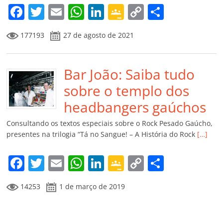
m
F
T
E
W
Li
G
C
C
a
w
m
h
n
o
o
o
177193
27 de agosto de 2021
c
itt
ai
at
k
o
p
m
e
er
l
s
e
gl
y
p
b
Bar João: Saiba tudo
A
dI
e
Li
ar
o
p
n
Cl
n
til
sobre o templo dos
o
p
a
k
h
headbangers gaúchos
k
ss
ar
Consultando os textos especiais sobre o Rock Pesado Gaúcho,
ro
presentes na trilogia “Tá no Sangue! – A História do Rock
[…]
o
F
T
E
W
Li
G
C
C
m
a
w
m
h
n
o
o
o
14253
1 de março de 2019
c
itt
ai
at
k
o
p
m
e
er
l
s
e
gl
y
p