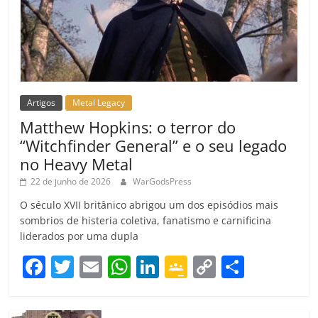
Artigos
Metal Legacy
Matthew Hopkins: o terror do
“Witchfinder General” e o seu legado
no Heavy Metal
22 de junho de 2026
WarGodsPress
O século XVII britânico abrigou um dos episódios mais
sombrios de histeria coletiva, fanatismo e carnificina
liderados por uma dupla
F
T
E
W
Li
G
C
C
a
w
m
h
n
o
o
o
c
itt
ai
at
k
o
p
m