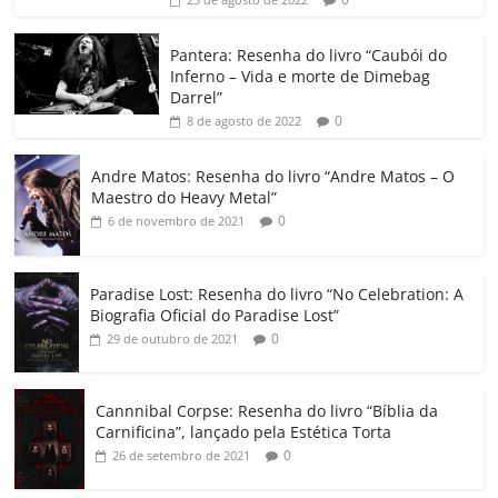
o
p
n
Cl
n
til
o
p
a
k
h
Pantera: Resenha do livro “Caubói do
Inferno – Vida e morte de Dimebag
k
ss
ar
Darrel”
ro
0
8 de agosto de 2022
o
Andre Matos: Resenha do livro “Andre Matos – O
m
Maestro do Heavy Metal”
0
6 de novembro de 2021
Paradise Lost: Resenha do livro “No Celebration: A
Biografia Oficial do Paradise Lost”
0
29 de outubro de 2021
Cannnibal Corpse: Resenha do livro “Bíblia da
Carnificina”, lançado pela Estética Torta
0
26 de setembro de 2021