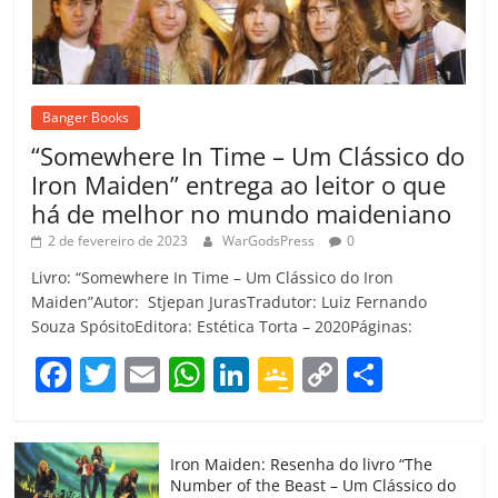
Banger Books
“Somewhere In Time – Um Clássico do
Iron Maiden” entrega ao leitor o que
há de melhor no mundo maideniano
2 de fevereiro de 2023
WarGodsPress
0
Livro: “Somewhere In Time – Um Clássico do Iron
Maiden”Autor: Stjepan JurasTradutor: Luiz Fernando
Souza SpósitoEditora: Estética Torta – 2020Páginas:
F
T
E
W
Li
G
C
C
a
w
m
h
n
o
o
o
c
itt
ai
at
k
o
p
m
Iron Maiden: Resenha do livro “The
e
er
l
s
e
gl
y
p
Number of the Beast – Um Clássico do