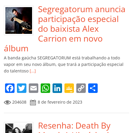
Segregatorum anuncia
participação especial
do baixista Alex
Carrion em novo
álbum
A banda gaúcha SEGREGATORUM está trabalhando a todo
vapor em seu novo álbum, que trará a participação especial
do talentoso
[…]
F
T
E
W
Li
G
C
C
a
w
m
h
n
o
o
o
204608
8 de fevereiro de 2023
c
itt
ai
at
k
o
p
m
e
er
l
s
e
gl
y
p
b
Resenha: Death By
A
dI
e
Li
ar