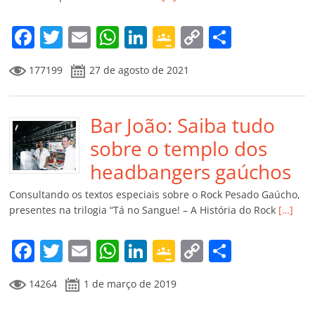
o
m
F
T
E
W
Li
G
C
C
a
w
m
h
n
o
o
o
177199
27 de agosto de 2021
c
itt
ai
at
k
o
p
m
e
er
l
s
e
gl
y
p
b
Bar João: Saiba tudo
A
dI
e
Li
ar
o
p
n
Cl
n
til
sobre o templo dos
o
p
a
k
h
headbangers gaúchos
k
ss
ar
Consultando os textos especiais sobre o Rock Pesado Gaúcho,
ro
presentes na trilogia “Tá no Sangue! – A História do Rock
[…]
o
F
T
E
W
Li
G
C
C
m
a
w
m
h
n
o
o
o
14264
1 de março de 2019
c
itt
ai
at
k
o
p
m