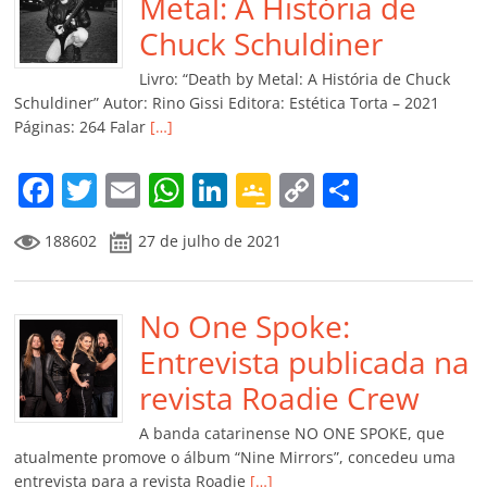
o
p
n
Cl
n
til
Metal: A História de
o
p
a
k
h
Chuck Schuldiner
k
ss
ar
Livro: “Death by Metal: A História de Chuck
ro
Schuldiner” Autor: Rino Gissi Editora: Estética Torta – 2021
Páginas: 264 Falar
[…]
o
m
F
T
E
W
Li
G
C
C
a
w
m
h
n
o
o
o
188602
27 de julho de 2021
c
itt
ai
at
k
o
p
m
e
er
l
s
e
gl
y
p
b
No One Spoke:
A
dI
e
Li
ar
o
p
n
Cl
n
til
Entrevista publicada na
o
p
a
k
h
revista Roadie Crew
k
ss
ar
A banda catarinense NO ONE SPOKE, que
ro
atualmente promove o álbum “Nine Mirrors”, concedeu uma
entrevista para a revista Roadie
[…]