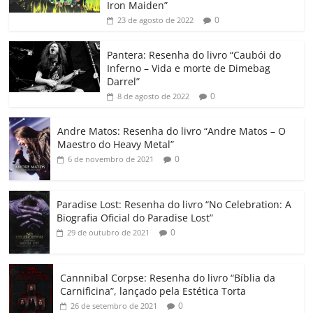
b
A
dI
e
Li
ar
Iron Maiden”
0
23 de agosto de 2022
o
p
n
Cl
n
til
o
p
a
k
h
Pantera: Resenha do livro “Caubói do
Inferno – Vida e morte de Dimebag
k
ss
ar
Darrel”
ro
0
8 de agosto de 2022
o
Andre Matos: Resenha do livro “Andre Matos – O
m
Maestro do Heavy Metal”
0
6 de novembro de 2021
Paradise Lost: Resenha do livro “No Celebration: A
Biografia Oficial do Paradise Lost”
0
29 de outubro de 2021
Cannnibal Corpse: Resenha do livro “Bíblia da
Carnificina”, lançado pela Estética Torta
0
26 de setembro de 2021