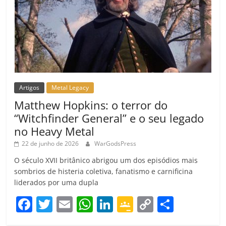
Artigos
Metal Legacy
Matthew Hopkins: o terror do
“Witchfinder General” e o seu legado
no Heavy Metal
22 de junho de 2026
WarGodsPress
O século XVII britânico abrigou um dos episódios mais
sombrios de histeria coletiva, fanatismo e carnificina
liderados por uma dupla
F
T
E
W
Li
G
C
C
a
w
m
h
n
o
o
o