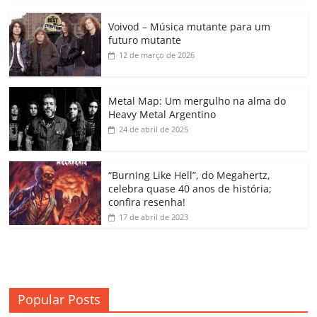
c
itt
ai
at
k
o
p
m
Voivod – Música mutante para um
e
er
l
s
e
gl
y
p
futuro mutante
b
A
dI
e
Li
ar
12 de março de 2026
o
p
n
Cl
n
til
o
p
a
k
h
Metal Map: Um mergulho na alma do
Heavy Metal Argentino
k
ss
ar
24 de abril de 2025
ro
o
“Burning Like Hell”, do Megahertz,
m
celebra quase 40 anos de história;
confira resenha!
17 de abril de 2023
Popular Posts