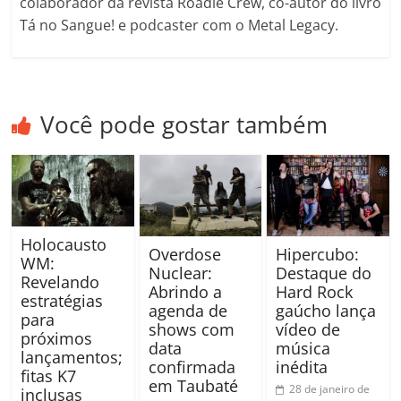
colaborador da revista Roadie Crew, co-autor do livro
Tá no Sangue! e podcaster com o Metal Legacy.
Você pode gostar também
Holocausto
Hipercubo:
Overdose
WM:
Destaque do
Nuclear:
Revelando
Hard Rock
Abrindo a
estratégias
gaúcho lança
agenda de
para
vídeo de
shows com
próximos
música
data
lançamentos;
inédita
confirmada
fitas K7
em Taubaté
28 de janeiro de
inclusas