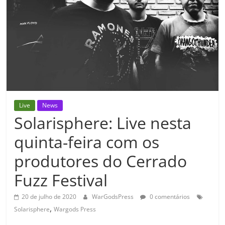
Live
News
Solarisphere: Live nesta
quinta-feira com os
produtores do Cerrado
Fuzz Festival
20 de julho de 2020
WarGodsPress
0 comentários
,
Solarisphere
Wargods Press