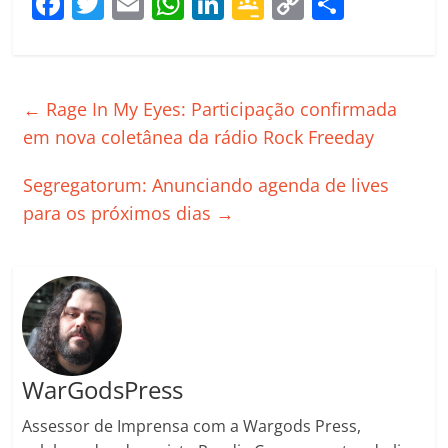
F
T
E
W
Li
G
C
C
a
w
m
h
n
o
o
o
c
itt
ai
at
k
o
p
m
e
er
l
s
e
gl
y
p
←
Rage In My Eyes: Participação confirmada
b
A
dI
e
Li
ar
em nova coletânea da rádio Rock Freeday
o
p
n
Cl
n
til
Segregatorum: Anunciando agenda de lives
o
p
a
k
h
para os próximos dias
→
k
ss
ar
ro
o
m
WarGodsPress
Assessor de Imprensa com a Wargods Press,