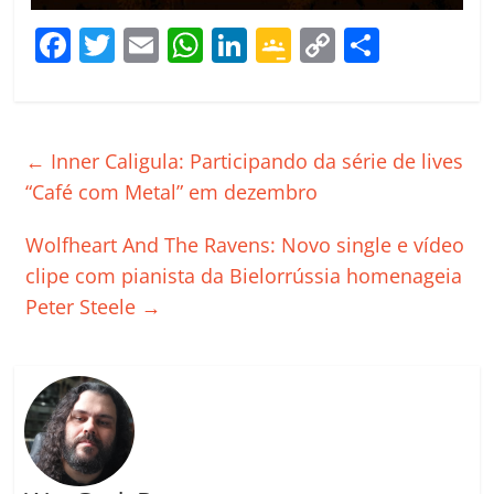
F
T
E
W
Li
G
C
C
a
w
m
h
n
o
o
o
c
itt
ai
at
k
o
p
m
e
er
l
s
e
gl
y
p
←
Inner Caligula: Participando da série de lives
b
A
dI
e
Li
ar
“Café com Metal” em dezembro
o
p
n
Cl
n
til
Wolfheart And The Ravens: Novo single e vídeo
o
p
a
k
h
clipe com pianista da Bielorrússia homenageia
k
ss
ar
Peter Steele
→
ro
o
m