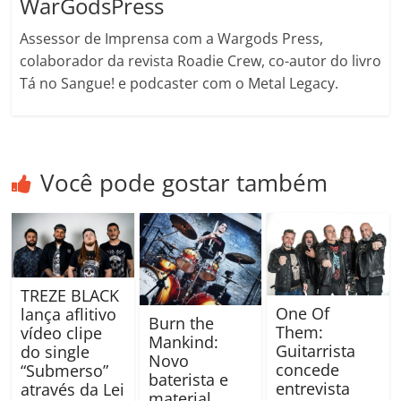
WarGodsPress
Assessor de Imprensa com a Wargods Press,
colaborador da revista Roadie Crew, co-autor do livro
Tá no Sangue! e podcaster com o Metal Legacy.
Você pode gostar também
TREZE BLACK
One Of
lança aflitivo
Burn the
Them:
vídeo clipe
Mankind:
Guitarrista
do single
Novo
concede
“Submerso”
baterista e
entrevista
através da Lei
material