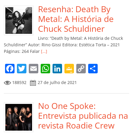
e
er
l
s
e
gl
y
p
b
Resenha: Death By
A
dI
e
Li
ar
o
p
n
Cl
n
til
Metal: A História de
o
p
a
k
h
Chuck Schuldiner
k
ss
ar
Livro: “Death by Metal: A História de Chuck
ro
Schuldiner” Autor: Rino Gissi Editora: Estética Torta – 2021
Páginas: 264 Falar
[…]
o
m
F
T
E
W
Li
G
C
C
a
w
m
h
n
o
o
o
188592
27 de julho de 2021
c
itt
ai
at
k
o
p
m
e
er
l
s
e
gl
y
p
b
No One Spoke:
A
dI
e
Li
ar
o
p
n
Cl
n
til
Entrevista publicada na
o
p
a
k
h
revista Roadie Crew