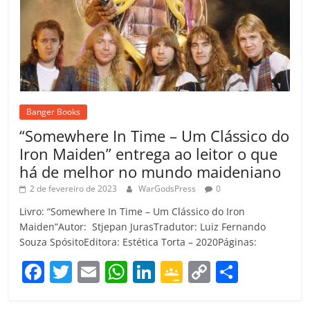
Banger Books
“Somewhere In Time – Um Clássico do
Iron Maiden” entrega ao leitor o que
há de melhor no mundo maideniano
2 de fevereiro de 2023
WarGodsPress
0
Livro: “Somewhere In Time – Um Clássico do Iron
Maiden”Autor: Stjepan JurasTradutor: Luiz Fernando
Souza SpósitoEditora: Estética Torta – 2020Páginas:
F
T
E
W
Li
G
C
C
a
w
m
h
n
o
o
o