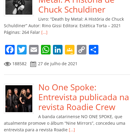
o
p
a
k
h
Chuck Schuldiner
k
ss
ar
Livro: “Death by Metal: A História de Chuck
ro
Schuldiner” Autor: Rino Gissi Editora: Estética Torta – 2021
Páginas: 264 Falar
[…]
o
m
F
T
E
W
Li
G
C
C
a
w
m
h
n
o
o
o
188582
27 de julho de 2021
c
itt
ai
at
k
o
p
m
e
er
l
s
e
gl
y
p
b
No One Spoke:
A
dI
e
Li
ar
o
p
n
Cl
n
til
Entrevista publicada na
o
p
a
k
h
revista Roadie Crew
k
ss
ar
A banda catarinense NO ONE SPOKE, que
ro
atualmente promove o álbum “Nine Mirrors”, concedeu uma
entrevista para a revista Roadie
[…]