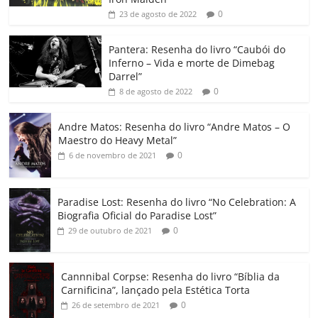
b
A
dI
e
Li
ar
0
23 de agosto de 2022
o
p
n
Cl
n
til
o
p
a
k
h
Pantera: Resenha do livro “Caubói do
Inferno – Vida e morte de Dimebag
k
ss
ar
Darrel”
ro
0
8 de agosto de 2022
o
Andre Matos: Resenha do livro “Andre Matos – O
m
Maestro do Heavy Metal”
0
6 de novembro de 2021
Paradise Lost: Resenha do livro “No Celebration: A
Biografia Oficial do Paradise Lost”
0
29 de outubro de 2021
Cannnibal Corpse: Resenha do livro “Bíblia da
Carnificina”, lançado pela Estética Torta
0
26 de setembro de 2021