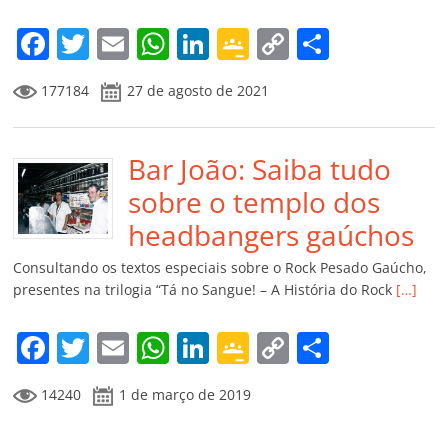
o
m
F
T
E
W
Li
G
C
C
a
w
m
h
n
o
o
o
177184
27 de agosto de 2021
c
itt
ai
at
k
o
p
m
e
er
l
s
e
gl
y
p
b
Bar João: Saiba tudo
A
dI
e
Li
ar
o
p
n
Cl
n
til
sobre o templo dos
o
p
a
k
h
headbangers gaúchos
k
ss
ar
Consultando os textos especiais sobre o Rock Pesado Gaúcho,
ro
presentes na trilogia “Tá no Sangue! – A História do Rock
[…]
o
F
T
E
W
Li
G
C
C
m
a
w
m
h
n
o
o
o
14240
1 de março de 2019
c
itt
ai
at
k
o
p
m
e
er
l
s
e
gl
y
p