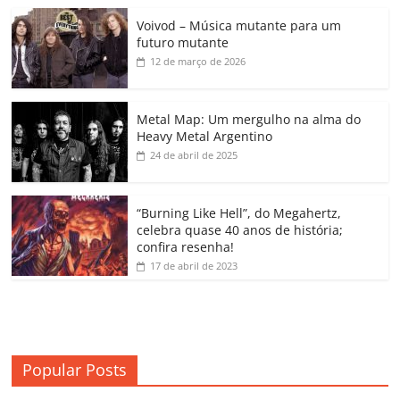
c
itt
ai
at
k
o
p
m
Voivod – Música mutante para um
e
er
l
s
e
gl
y
p
futuro mutante
b
A
dI
e
Li
ar
12 de março de 2026
o
p
n
Cl
n
til
o
p
a
k
h
Metal Map: Um mergulho na alma do
Heavy Metal Argentino
k
ss
ar
24 de abril de 2025
ro
o
“Burning Like Hell”, do Megahertz,
m
celebra quase 40 anos de história;
confira resenha!
17 de abril de 2023
Popular Posts