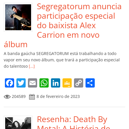
Segregatorum anuncia
participação especial
do baixista Alex
Carrion em novo
álbum
A banda gaúcha SEGREGATORUM está trabalhando a todo
vapor em seu novo álbum, que trará a participação especial
do talentoso
[…]
F
T
E
W
Li
G
C
C
a
w
m
h
n
o
o
o
204589
8 de fevereiro de 2023
c
itt
ai
at
k
o
p
m
e
er
l
s
e
gl
y
p
b
Resenha: Death By
A
dI
e
Li
ar
o
p
n
Cl
n
til
Metal: A História de