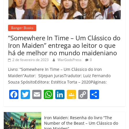
Banger Books
“Somewhere In Time – Um Clássico do
Iron Maiden” entrega ao leitor o que
há de melhor no mundo maideniano
2 de fevereiro de 2023
WarGodsPress
0
Livro: “Somewhere In Time – Um Clássico do Iron
Maiden”Autor: Stjepan JurasTradutor: Luiz Fernando
Souza SpósitoEditora: Estética Torta – 2020Páginas:
F
T
E
W
Li
G
C
C
a
w
m
h
n
o
o
o
c
itt
ai
at
k
o
p
m
Iron Maiden: Resenha do livro “The
e
er
l
s
e
gl
y
p
Number of the Beast – Um Clássico do
Iron Maiden”