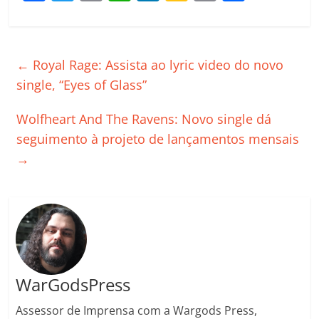
a
w
m
h
n
o
o
o
c
itt
ai
at
k
o
p
m
e
er
l
s
e
gl
y
p
←
Royal Rage: Assista ao lyric video do novo
b
A
dI
e
Li
ar
single, “Eyes of Glass”
o
p
n
Cl
n
til
Wolfheart And The Ravens: Novo single dá
o
p
a
k
h
seguimento à projeto de lançamentos mensais
k
ss
ar
→
ro
o
m
WarGodsPress
Assessor de Imprensa com a Wargods Press,