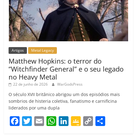
Artigos
Metal Legacy
Matthew Hopkins: o terror do
“Witchfinder General” e o seu legado
no Heavy Metal
22 de junho de 2026
WarGodsPress
O século XVII britânico abrigou um dos episódios mais
sombrios de histeria coletiva, fanatismo e carnificina
liderados por uma dupla
F
T
E
W
Li
G
C
C
a
w
m
h
n
o
o
o