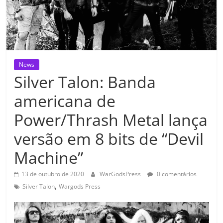
News
Silver Talon: Banda
americana de
Power/Thrash Metal lança
versão em 8 bits de “Devil
Machine”
13 de outubro de 2020
WarGodsPress
0 comentários
,
Silver Talon
Wargods Press