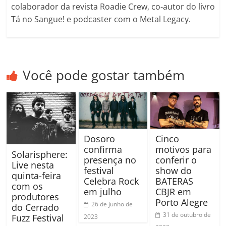
colaborador da revista Roadie Crew, co-autor do livro
Tá no Sangue! e podcaster com o Metal Legacy.
Você pode gostar também
Dosoro
Cinco
confirma
motivos para
Solarisphere:
presença no
conferir o
Live nesta
festival
show do
quinta-feira
Celebra Rock
BATERAS
com os
em julho
CBJR em
produtores
Porto Alegre
26 de junho de
do Cerrado
31 de outubro de
Fuzz Festival
2023