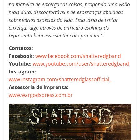
na maneira de enxergar as coisas, propondo uma visão
mais dura, desconfortável e de esperanças abaladas
sobre vários aspectos da vida. Essa ideia de tentar
enxergar algo através de um vidro estilhaçado
representa bem esse sentimento pra mim.”.
Contatos:
Facebook:
www.facebook.com/shatteredgband
Youtube:
www.youtube.com/user/shatteredgband
Instagram:
www.instagram.com/shatteredglassofficial_
Assessoria de Imprensa:
www.wargodspress.com.br