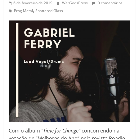
6 de fevereiro de 2019
WarGodsPress
0 comentários
,
Prog Metal
Shattered Glass
Com o álbum
“Time for Change”
concorrendo na
votação de “Melhores do Ano” pela revista Roadie