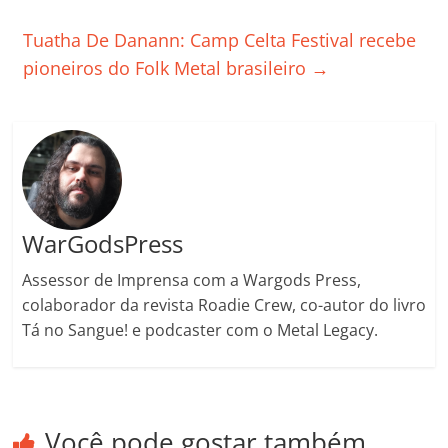
o
p
n
Cl
n
til
Tuatha De Danann: Camp Celta Festival recebe
o
p
a
k
h
pioneiros do Folk Metal brasileiro
→
k
ss
ar
ro
o
m
WarGodsPress
Assessor de Imprensa com a Wargods Press,
colaborador da revista Roadie Crew, co-autor do livro
Tá no Sangue! e podcaster com o Metal Legacy.
Você pode gostar também