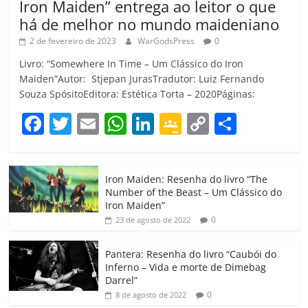
Iron Maiden” entrega ao leitor o que
há de melhor no mundo maideniano
2 de fevereiro de 2023
WarGodsPress
0
Livro: “Somewhere In Time – Um Clássico do Iron
Maiden”Autor: Stjepan JurasTradutor: Luiz Fernando
Souza SpósitoEditora: Estética Torta – 2020Páginas:
F
T
E
W
Li
G
C
C
a
w
m
h
n
o
o
o
c
itt
ai
at
k
o
p
m
Iron Maiden: Resenha do livro “The
e
er
l
s
e
gl
y
p
Number of the Beast – Um Clássico do
b
A
dI
e
Li
ar
Iron Maiden”
0
23 de agosto de 2022
o
p
n
Cl
n
til
o
p
a
k
h
Pantera: Resenha do livro “Caubói do
Inferno – Vida e morte de Dimebag
k
ss
ar
Darrel”
ro
0
8 de agosto de 2022