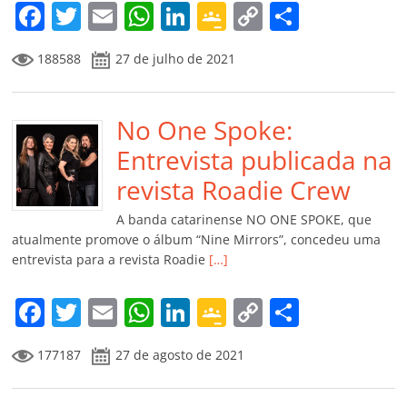
m
F
T
E
W
Li
G
C
C
a
w
m
h
n
o
o
o
188588
27 de julho de 2021
c
itt
ai
at
k
o
p
m
e
er
l
s
e
gl
y
p
b
No One Spoke:
A
dI
e
Li
ar
o
p
n
Cl
n
til
Entrevista publicada na
o
p
a
k
h
revista Roadie Crew
k
ss
ar
A banda catarinense NO ONE SPOKE, que
ro
atualmente promove o álbum “Nine Mirrors”, concedeu uma
entrevista para a revista Roadie
[…]
o
m
F
T
E
W
Li
G
C
C
a
w
m
h
n
o
o
o
177187
27 de agosto de 2021
c
itt
ai
at
k
o
p
m
e
er
l
s
e
gl
y
p