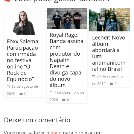
Royal Rage:
Lecher: Novo
Banda assina
Föxx Salema:
álbum
com
Participação
abordará a
produtor do
confirmada
luta
Napalm
no festival
antimanicom
Death e
online “O
ial no Brasil
divulga capa
Rock de
24 de setembro
do novo
Equinócio”
de 2019
0
álbum
13 de agosto de
7 de dezembro de
2020
0
2020
0
Deixe um comentário
Você precisa fazer o
login
para publicar um