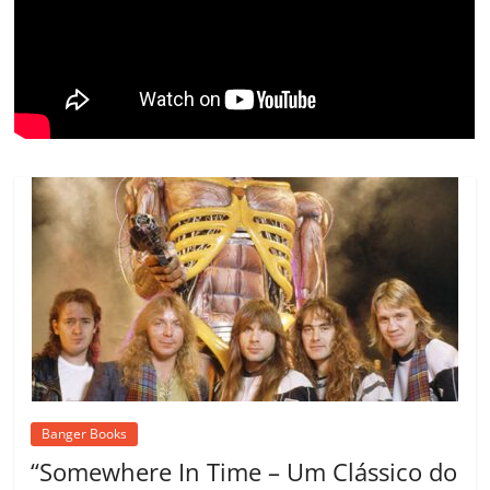
ro
o
m
Banger Books
“Somewhere In Time – Um Clássico do