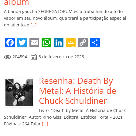
álbum
A banda gaúcha SEGREGATORUM está trabalhando a todo
vapor em seu novo álbum, que trará a participação especial
do talentoso
[…]
F
T
E
W
Li
G
C
C
a
w
m
h
n
o
o
o
204594
8 de fevereiro de 2023
c
itt
ai
at
k
o
p
m
e
er
l
s
e
gl
y
p
b
Resenha: Death By
A
dI
e
Li
ar
o
p
n
Cl
n
til
Metal: A História de
o
p
a
k
h
Chuck Schuldiner
k
ss
ar
Livro: “Death by Metal: A História de Chuck
ro
Schuldiner” Autor: Rino Gissi Editora: Estética Torta – 2021
Páginas: 264 Falar
[…]
o