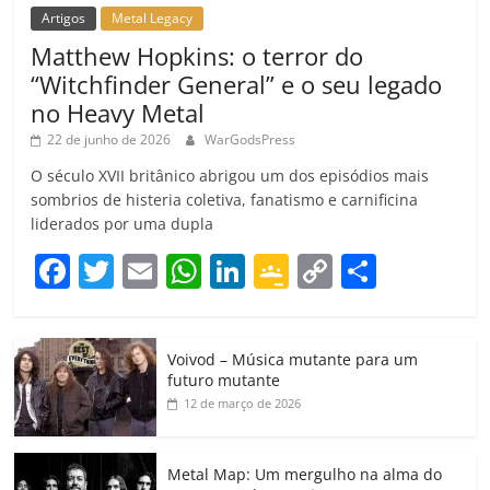
Artigos
Metal Legacy
Matthew Hopkins: o terror do
“Witchfinder General” e o seu legado
no Heavy Metal
22 de junho de 2026
WarGodsPress
O século XVII britânico abrigou um dos episódios mais
sombrios de histeria coletiva, fanatismo e carnificina
liderados por uma dupla
F
T
E
W
Li
G
C
C
a
w
m
h
n
o
o
o
c
itt
ai
at
k
o
p
m
Voivod – Música mutante para um
e
er
l
s
e
gl
y
p
futuro mutante
b
A
dI
e
Li
ar
12 de março de 2026
o
p
n
Cl
n
til
o
p
a
k
h
Metal Map: Um mergulho na alma do