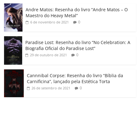
o
Andre Matos: Resenha do livro “Andre Matos – O
m
Maestro do Heavy Metal”
0
6 de novembro de 2021
Paradise Lost: Resenha do livro “No Celebration: A
Biografia Oficial do Paradise Lost”
0
29 de outubro de 2021
Cannnibal Corpse: Resenha do livro “Bíblia da
Carnificina”, lançado pela Estética Torta
0
26 de setembro de 2021