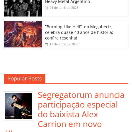
Heavy Metal Argentino
k
ss
ar
24 de abril de 2025
ro
o
“Burning Like Hell”, do Megahertz,
m
celebra quase 40 anos de história;
confira resenha!
17 de abril de 2023
Popular Posts
Segregatorum anuncia
participação especial
do baixista Alex
Carrion em novo