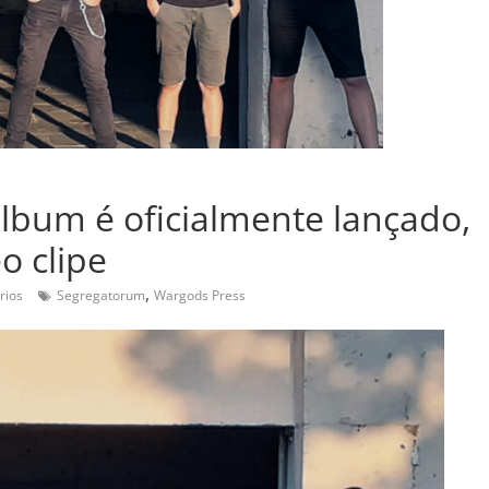
lbum é oficialmente lançado,
 clipe
,
rios
Segregatorum
Wargods Press