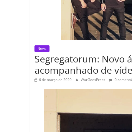
News
Segregatorum: Novo á
acompanhado de vídeo
6 de março de 2020
WarGodsPress
0 comentá