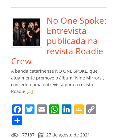
e
er
l
s
e
gl
y
m
b
A
dI
e
Li
p
o
p
n
Cl
n
ar
No One Spoke:
o
p
a
k
til
Entrevista
k
ss
h
publicada na
ro
ar
revista Roadie
o
Crew
m
A banda catarinense NO ONE SPOKE, que
atualmente promove o álbum “Nine Mirrors”,
concedeu uma entrevista para a revista
Roadie
[…]
F
T
E
W
Li
G
C
a
w
m
h
n
o
o
C
c
itt
ai
at
k
o
p
o
177187
27 de agosto de 2021