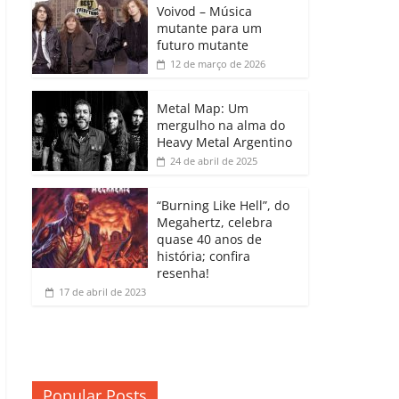
b
A
dI
e
Li
Voivod – Música
p
mutante para um
o
p
n
Cl
n
ar
futuro mutante
12 de março de 2026
o
p
a
k
til
k
ss
h
Metal Map: Um
ro
mergulho na alma do
ar
Heavy Metal Argentino
o
24 de abril de 2025
m
“Burning Like Hell”, do
Megahertz, celebra
quase 40 anos de
história; confira
resenha!
17 de abril de 2023
Popular Posts