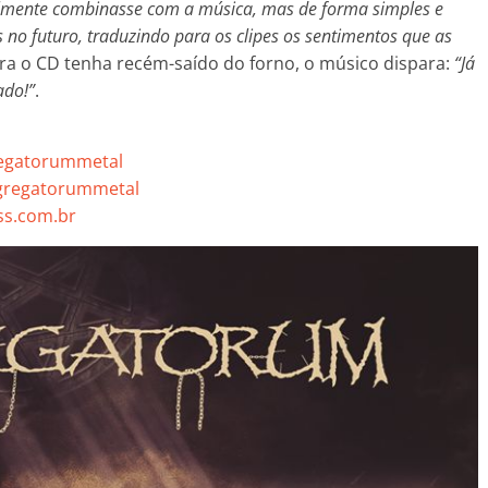
almente combinasse com a música, mas de forma simples e
 no futuro, traduzindo para os clipes os sentimentos que as
bora o CD tenha recém-saído do forno, o músico dispara:
“Já
do!”
.
regatorummetal
gregatorummetal
s.com.br