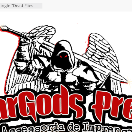
ingle “Dead Flies
á nas plataformas em
rge A. Romero
en detalha a
“Fly Rig” definitivo
estival Hell’s Heroes
vídeo de guitar & bass
e “Eclipse”, segundo
um “Dreaming”
tiona a
e a artificialidade
ngle e videoclipe de
s”
da gaúcha de Heavy
debut “Hellforge”