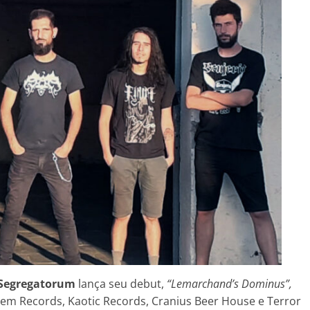
Segregatorum
lança seu debut,
“Lemarchand’s Dominus”,
otem Records, Kaotic Records, Cranius Beer House e Terror