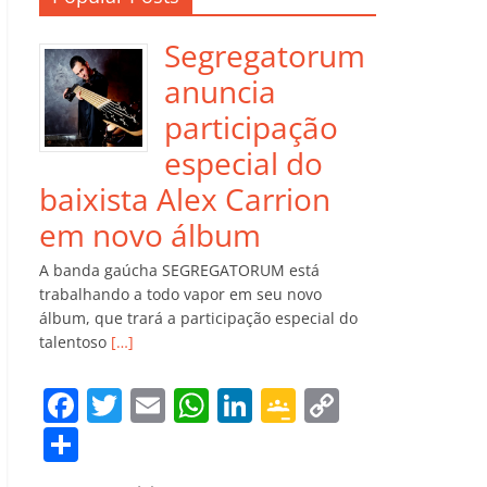
Segregatorum
anuncia
participação
especial do
baixista Alex Carrion
em novo álbum
A banda gaúcha SEGREGATORUM está
trabalhando a todo vapor em seu novo
álbum, que trará a participação especial do
talentoso
[…]
F
T
E
W
Li
G
C
a
w
m
h
n
o
o
C
c
itt
ai
at
k
o
p
o