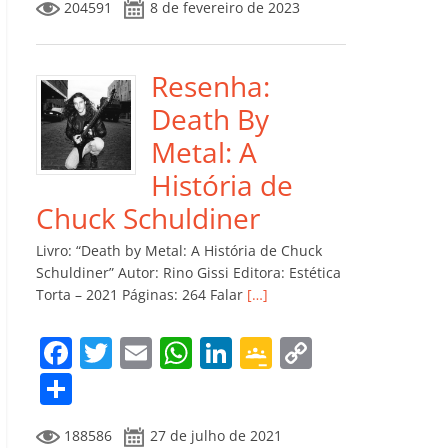
204591
8 de fevereiro de 2023
e
er
l
s
e
gl
y
m
b
A
dI
e
Li
p
o
p
n
Cl
n
ar
Resenha:
o
p
a
k
til
Death By
k
ss
h
Metal: A
ro
ar
História de
o
Chuck Schuldiner
m
Livro: “Death by Metal: A História de Chuck
Schuldiner” Autor: Rino Gissi Editora: Estética
Torta – 2021 Páginas: 264 Falar
[…]
F
T
E
W
Li
G
C
a
w
m
h
n
o
o
C
c
itt
ai
at
k
o
p
o
188586
27 de julho de 2021