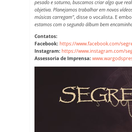
pesado e soturno, buscamos criar algo que re
objetiva. Planejamos trabalhar em novos vídeos
músicas carregam”
, disse o vocalista. E em
estamos com o segundo álbum bem encaminha
Contatos:
Facebook:
https://www.facebook.com/seg
Instagram:
https://www.instagram.com/se
Assessoria de Imprensa:
www.wargodspres