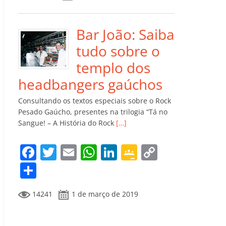
e
er
l
s
e
gl
y
m
b
A
dI
e
Li
p
o
p
n
Cl
n
ar
Bar João: Saiba
o
p
a
k
til
tudo sobre o
k
ss
h
templo dos
ro
ar
headbangers gaúchos
o
Consultando os textos especiais sobre o Rock
m
Pesado Gaúcho, presentes na trilogia “Tá no
Sangue! – A História do Rock
[…]
F
T
E
W
Li
G
C
a
w
m
h
n
o
o
C
c
itt
ai
at
k
o
p
o
14241
1 de março de 2019
e
er
l
s
e
gl
y
m
b
A
dI
e
Li
p