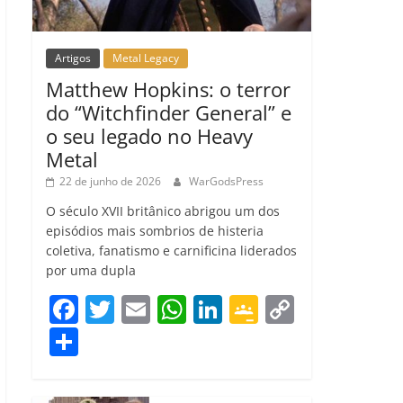
Artigos
Metal Legacy
Matthew Hopkins: o terror
do “Witchfinder General” e
o seu legado no Heavy
Metal
22 de junho de 2026
WarGodsPress
O século XVII britânico abrigou um dos
episódios mais sombrios de histeria
coletiva, fanatismo e carnificina liderados
por uma dupla
F
T
E
W
Li
G
C
a
w
m
h
n
o
o
C
c
itt
ai
at
k
o
p
o
e
er
l
s
e
gl
y
m