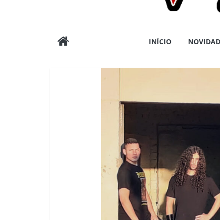
Wargods
INÍCIO
NOVIDAD
Press
Assessoria
e
Conteúdos