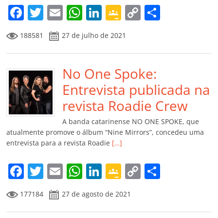
m
F
T
E
W
Li
G
C
C
a
w
m
h
n
o
o
o
188581
27 de julho de 2021
c
itt
ai
at
k
o
p
m
e
er
l
s
e
gl
y
p
b
No One Spoke:
A
dI
e
Li
ar
o
p
n
Cl
n
til
Entrevista publicada na
o
p
a
k
h
revista Roadie Crew
k
ss
ar
A banda catarinense NO ONE SPOKE, que
ro
atualmente promove o álbum “Nine Mirrors”, concedeu uma
entrevista para a revista Roadie
[…]
o
m
F
T
E
W
Li
G
C
C
a
w
m
h
n
o
o
o
177184
27 de agosto de 2021
c
itt
ai
at
k
o
p
m
e
er
l
s
e
gl
y
p