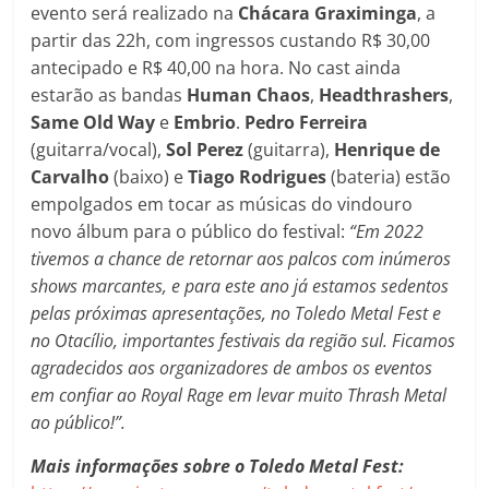
evento será realizado na
Chácara Graximinga
, a
partir das 22h, com ingressos custando R$ 30,00
antecipado e R$ 40,00 na hora. No cast ainda
estarão as bandas
Human
Chaos
,
Headthrashers
,
Same
Old
Way
e
Embrio
.
Pedro Ferreira
(guitarra/vocal),
Sol Perez
(guitarra),
Henrique de
Carvalho
(baixo) e
Tiago Rodrigues
(bateria) estão
empolgados em tocar as músicas do vindouro
novo álbum para o público do festival:
“Em 2022
tivemos a chance de retornar aos palcos com inúmeros
shows marcantes, e para este ano já estamos sedentos
pelas próximas apresentações, no Toledo Metal Fest e
no Otacílio, importantes festivais da região sul. Ficamos
agradecidos aos organizadores de ambos os eventos
em confiar ao Royal Rage em levar muito Thrash Metal
ao público!”.
Mais informações sobre o Toledo Metal Fest: