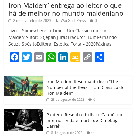
Iron Maiden” entrega ao leitor o que
há de melhor no mundo maideniano
2 de fevereiro de 2023
WarGodsPress
0
Livro: “Somewhere In Time – Um Clássico do Iron
Maiden”Autor: Stjepan JurasTradutor: Luiz Fernando
Souza SpósitoEditora: Estética Torta – 2020Páginas:
F
T
E
W
Li
G
C
C
a
w
m
h
n
o
o
o
c
itt
ai
at
k
o
p
m
Iron Maiden: Resenha do livro “The
e
er
l
s
e
gl
y
p
Number of the Beast – Um Clássico do
b
A
dI
e
Li
ar
Iron Maiden”
0
23 de agosto de 2022
o
p
n
Cl
n
til
o
p
a
k
h
Pantera: Resenha do livro “Caubói do
Inferno – Vida e morte de Dimebag
k
ss
ar
Darrel”
ro
0
8 de agosto de 2022