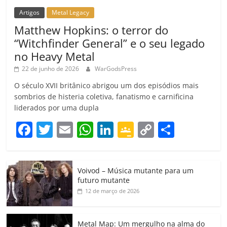
Artigos
Metal Legacy
Matthew Hopkins: o terror do
“Witchfinder General” e o seu legado
no Heavy Metal
22 de junho de 2026
WarGodsPress
O século XVII britânico abrigou um dos episódios mais
sombrios de histeria coletiva, fanatismo e carnificina
liderados por uma dupla
F
T
E
W
Li
G
C
C
a
w
m
h
n
o
o
o
c
itt
ai
at
k
o
p
m
Voivod – Música mutante para um
e
er
l
s
e
gl
y
p
futuro mutante
b
A
dI
e
Li
ar
12 de março de 2026
o
p
n
Cl
n
til
o
p
a
k
h
Metal Map: Um mergulho na alma do