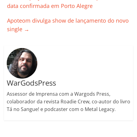
b
A
dI
e
Li
ar
data confirmada em Porto Alegre
o
p
n
Cl
n
til
Apoteom divulga show de lançamento do novo
o
p
a
k
h
single
→
k
ss
ar
ro
o
m
WarGodsPress
Assessor de Imprensa com a Wargods Press,
colaborador da revista Roadie Crew, co-autor do livro
Tá no Sangue! e podcaster com o Metal Legacy.