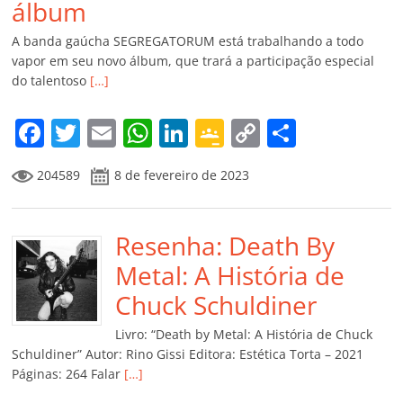
álbum
A banda gaúcha SEGREGATORUM está trabalhando a todo
vapor em seu novo álbum, que trará a participação especial
do talentoso
[…]
F
T
E
W
Li
G
C
C
a
w
m
h
n
o
o
o
204589
8 de fevereiro de 2023
c
itt
ai
at
k
o
p
m
e
er
l
s
e
gl
y
p
b
Resenha: Death By
A
dI
e
Li
ar
o
p
n
Cl
n
til
Metal: A História de
o
p
a
k
h
Chuck Schuldiner
k
ss
ar
Livro: “Death by Metal: A História de Chuck
ro
Schuldiner” Autor: Rino Gissi Editora: Estética Torta – 2021
Páginas: 264 Falar
[…]
o