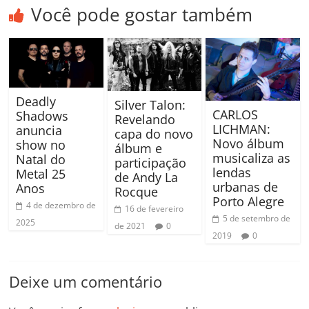
Você pode gostar também
Deadly
Silver Talon:
CARLOS
Shadows
Revelando
LICHMAN:
anuncia
capa do novo
Novo álbum
show no
álbum e
musicaliza as
Natal do
participação
lendas
Metal 25
de Andy La
urbanas de
Anos
Rocque
Porto Alegre
4 de dezembro de
16 de fevereiro
5 de setembro de
2025
de 2021
0
2019
0
Deixe um comentário