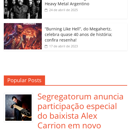
Heavy Metal Argentino
k
ss
ar
24 de abril de 2025
ro
o
“Burning Like Hell”, do Megahertz,
m
celebra quase 40 anos de história;
confira resenha!
17 de abril de 2023
Popular Posts
Segregatorum anuncia
participação especial
do baixista Alex
Carrion em novo