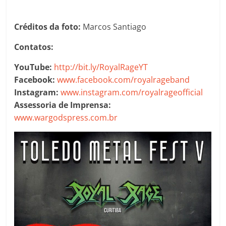
Créditos da foto:
Marcos Santiago
Contatos:
YouTube:
http://bit.ly/RoyalRageYT
Facebook:
www.facebook.com/royalrageband
Instagram:
www.instagram.com/royalrageofficial
Assessoria de Imprensa:
www.wargodspress.com.br