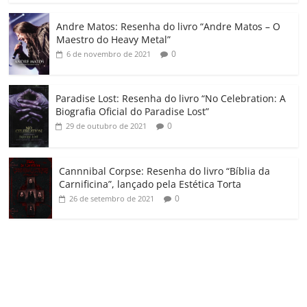
o
Andre Matos: Resenha do livro “Andre Matos – O
m
Maestro do Heavy Metal”
0
6 de novembro de 2021
Paradise Lost: Resenha do livro “No Celebration: A
Biografia Oficial do Paradise Lost”
0
29 de outubro de 2021
Cannnibal Corpse: Resenha do livro “Bíblia da
Carnificina”, lançado pela Estética Torta
0
26 de setembro de 2021