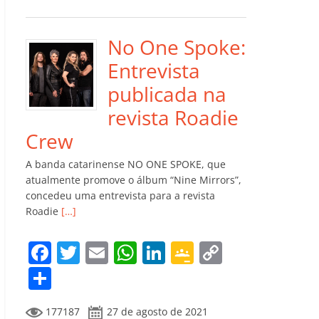
e
er
l
s
e
gl
y
m
b
A
dI
e
Li
p
o
p
n
Cl
n
ar
No One Spoke:
o
p
a
k
til
Entrevista
k
ss
h
publicada na
ro
ar
revista Roadie
o
Crew
m
A banda catarinense NO ONE SPOKE, que
atualmente promove o álbum “Nine Mirrors”,
concedeu uma entrevista para a revista
Roadie
[…]
F
T
E
W
Li
G
C
a
w
m
h
n
o
o
C
c
itt
ai
at
k
o
p
o
177187
27 de agosto de 2021