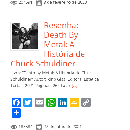
204591
8 de fevereiro de 2023
e
er
l
s
e
gl
y
m
b
A
dI
e
Li
p
o
p
n
Cl
n
ar
Resenha:
o
p
a
k
til
Death By
k
ss
h
Metal: A
ro
ar
História de
o
Chuck Schuldiner
m
Livro: “Death by Metal: A História de Chuck
Schuldiner” Autor: Rino Gissi Editora: Estética
Torta – 2021 Páginas: 264 Falar
[…]
F
T
E
W
Li
G
C
a
w
m
h
n
o
o
C
c
itt
ai
at
k
o
p
o
188584
27 de julho de 2021