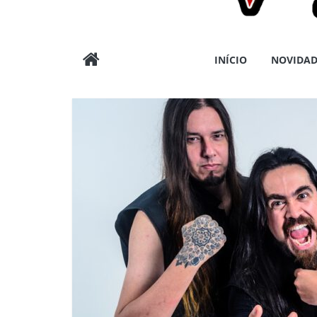
Wargods
INÍCIO
NOVIDAD
Press
Assessoria
e
Conteúdos