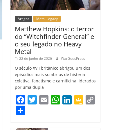
Artigos
Metal Legacy
Matthew Hopkins: o terror
do “Witchfinder General” e
o seu legado no Heavy
Metal
22 de junho de 2026
WarGodsPress
O século XVII britânico abrigou um dos
episódios mais sombrios de histeria
coletiva, fanatismo e carnificina liderados
por uma dupla
F
T
E
W
Li
G
C
a
w
m
h
n
o
o
C
c
itt
ai
at
k
o
p
o
e
er
l
s
e
gl
y
m