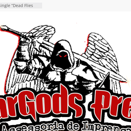
ingle “Dead Flies
á nas plataformas em
rge A. Romero
en detalha a
“Fly Rig” definitivo
estival Hell’s Heroes
vídeo de guitar & bass
e “Eclipse”, segundo
um “Dreaming”
tiona a
e a artificialidade
ngle e videoclipe de
s”
da gaúcha de Heavy
debut “Hellforge”