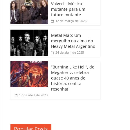
b
A
dI
e
Li
Voivod – Música
p
mutante para um
o
p
n
Cl
n
ar
futuro mutante
12 de março de 2026
o
p
a
k
til
k
ss
h
Metal Map: Um
ro
mergulho na alma do
ar
Heavy Metal Argentino
o
24 de abril de 2025
m
“Burning Like Hell”, do
Megahertz, celebra
quase 40 anos de
história; confira
resenha!
17 de abril de 2023
Popular Posts