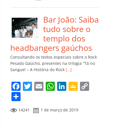
e
er
l
s
e
gl
y
m
b
A
dI
e
Li
p
o
p
n
Cl
n
ar
Bar João: Saiba
o
p
a
k
til
tudo sobre o
k
ss
h
templo dos
ro
ar
headbangers gaúchos
o
Consultando os textos especiais sobre o Rock
m
Pesado Gaúcho, presentes na trilogia “Tá no
Sangue! – A História do Rock
[…]
F
T
E
W
Li
G
C
a
w
m
h
n
o
o
C
c
itt
ai
at
k
o
p
o
14241
1 de março de 2019
e
er
l
s
e
gl
y
m
b
A
dI
e
Li
p