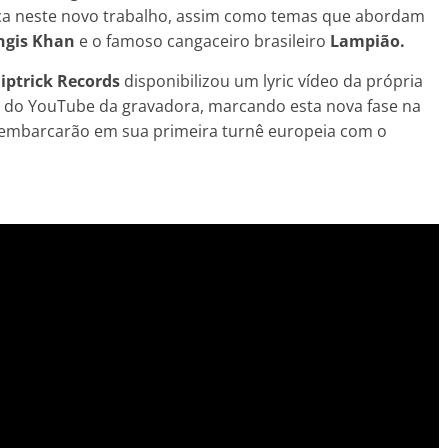
a neste novo trabalho, assim como temas que abordam
ngis Khan
e o famoso cangaceiro brasileiro
Lampião.
liptrick Records
disponibilizou um lyric vídeo da própria
al do YouTube da gravadora, marcando esta nova fase na
 embarcarão em sua primeira turnê europeia com o