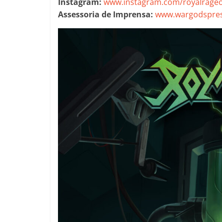
Instagram:
www.instagram.com/royalrageof
Assessoria de Imprensa:
www.wargodspres