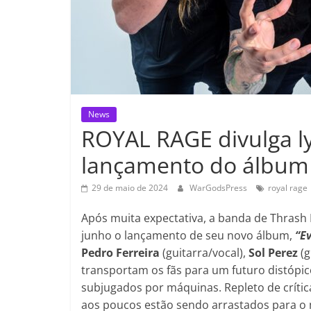
News
ROYAL RAGE divulga ly
lançamento do álbum 
29 de maio de 2024
WarGodsPress
royal rage
Após muita expectativa, a banda de Thrash 
junho o lançamento de seu novo álbum,
“E
Pedro Ferreira
(guitarra/vocal),
Sol Perez
(g
transportam os fãs para um futuro distópi
subjugados por máquinas. Repleto de crític
aos poucos estão sendo arrastados para o mu