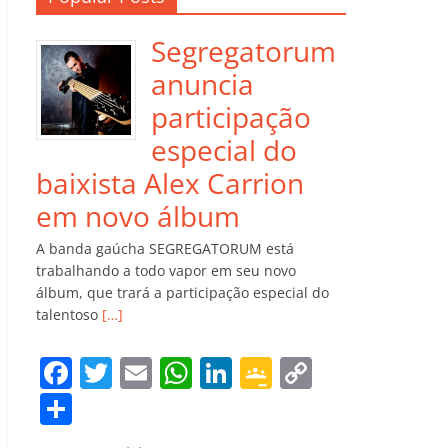
Segregatorum
anuncia
participação
especial do
baixista Alex Carrion
em novo álbum
A banda gaúcha SEGREGATORUM está
trabalhando a todo vapor em seu novo
álbum, que trará a participação especial do
talentoso
[…]
F
T
E
W
Li
G
C
a
w
m
h
n
o
o
C
c
itt
ai
at
k
o
p
o