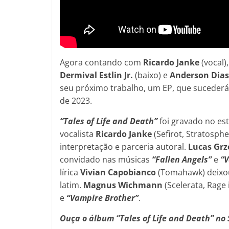
Agora contando com
Ricardo Janke
(vocal),
Dermival Estlin Jr.
(baixo) e
Anderson Dia
seu próximo trabalho, um EP, que suceder
de 2023.
“Tales of Life and Death”
foi gravado no est
vocalista
Ricardo Janke
(Sefirot, Stratosph
interpretação e parceria autoral.
Lucas Grz
convidado nas músicas
“Fallen Angels”
e
“V
lírica
Vivian Capobianco
(Tomahawk) deixo
latim.
Magnus Wichmann
(Scelerata, Rage
e
“Vampire Brother”
.
Ouça o álbum “Tales of Life and Death” no 