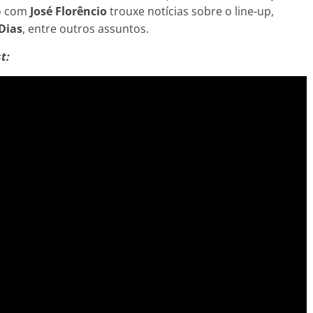
po com
José Florêncio
trouxe notícias sobre o line-up,
Dias
, entre outros assuntos.
t: