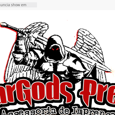
nuncia show em
oite Autoral” e
mento do novo single
ro”
rra hiato de uma
 lançamento do EP
Ends, I Begin”
nça o single “Keep
l Alive!” e detalha
o novo álbum
en detalha a
“Fly Rig” definitivo
estival Hell’s Heroes
vídeo de guitar & bass
e “Eclipse”, segundo
um “Dreaming”