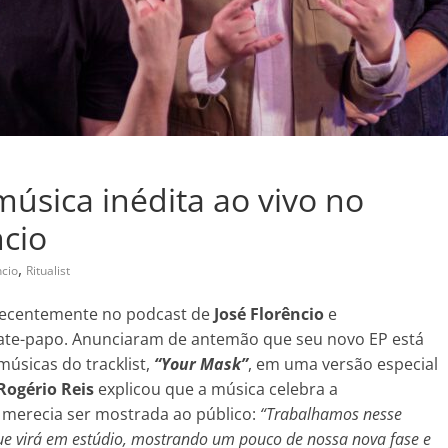
úsica inédita ao vivo no
ncio
,
ncio
Ritualist
recentemente no podcast de
José Florêncio
e
bate-papo. Anunciaram de antemão que seu novo EP está
úsicas do tracklist,
“Your Mask”
, em uma versão especial
Rogério Reis
explicou que a música celebra a
 merecia ser mostrada ao público:
“Trabalhamos nesse
ue virá em estúdio, mostrando um pouco de nossa nova fase e