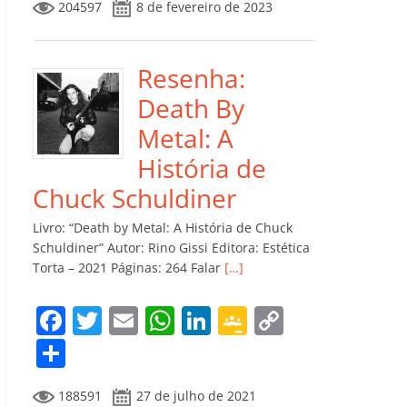
204597
8 de fevereiro de 2023
e
er
l
s
e
gl
y
m
b
A
dI
e
Li
p
o
p
n
Cl
n
ar
Resenha:
o
p
a
k
til
Death By
k
ss
h
Metal: A
ro
ar
História de
o
Chuck Schuldiner
m
Livro: “Death by Metal: A História de Chuck
Schuldiner” Autor: Rino Gissi Editora: Estética
Torta – 2021 Páginas: 264 Falar
[…]
F
T
E
W
Li
G
C
a
w
m
h
n
o
o
C
c
itt
ai
at
k
o
p
o
188591
27 de julho de 2021