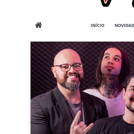
Wargods
INÍCIO
NOVIDAD
Press
Assessoria
e
Conteúdos