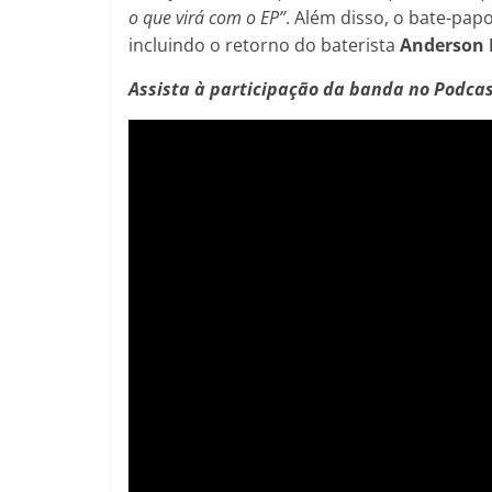
o que virá com o EP”
. Além disso, o bate-pa
incluindo o retorno do baterista
Anderson 
Assista à participação da banda no Podcas