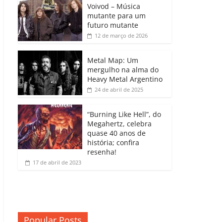
b
A
dI
e
Li
Voivod – Música
p
mutante para um
o
p
n
Cl
n
ar
futuro mutante
12 de março de 2026
o
p
a
k
til
k
ss
h
Metal Map: Um
ro
mergulho na alma do
ar
Heavy Metal Argentino
o
24 de abril de 2025
m
“Burning Like Hell”, do
Megahertz, celebra
quase 40 anos de
história; confira
resenha!
17 de abril de 2023
Popular Posts