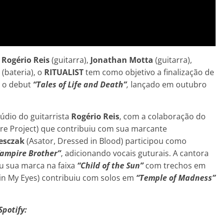
Rogério Reis
(guitarra),
Jonathan Motta
(guitarra),
s
(bateria), o
RITUALIST
tem como objetivo a finalização de
á o debut
“Tales of Life and Death”
,
lançado em outubro
údio do guitarrista
Rogério Reis
, com a colaboração do
ere Project) que contribuiu com sua marcante
esczak
(Asator, Dressed in Blood) participou como
ampire Brother”
, adicionando vocais guturais. A cantora
u sua marca na faixa
“Child of the Sun”
com trechos em
 in My Eyes) contribuiu com solos em
“Temple of Madness”
Spotify: