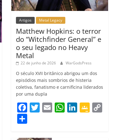
Artigos
Metal Legacy
Matthew Hopkins: o terror
do “Witchfinder General” e
o seu legado no Heavy
Metal
22 de junho de 2026
WarGodsPress
O século XVII britânico abrigou um dos
episódios mais sombrios de histeria
coletiva, fanatismo e carnificina liderados
por uma dupla
F
T
E
W
Li
G
C
a
w
m
h
n
o
o
C
c
itt
ai
at
k
o
p
o
e
er
l
s
e
gl
y
m