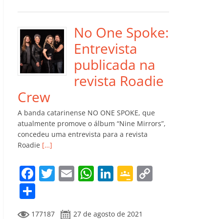
e
er
l
s
e
gl
y
m
b
A
dI
e
Li
p
o
p
n
Cl
n
ar
No One Spoke:
o
p
a
k
til
Entrevista
k
ss
h
publicada na
ro
ar
revista Roadie
o
Crew
m
A banda catarinense NO ONE SPOKE, que
atualmente promove o álbum “Nine Mirrors”,
concedeu uma entrevista para a revista
Roadie
[…]
F
T
E
W
Li
G
C
a
w
m
h
n
o
o
C
c
itt
ai
at
k
o
p
o
177187
27 de agosto de 2021