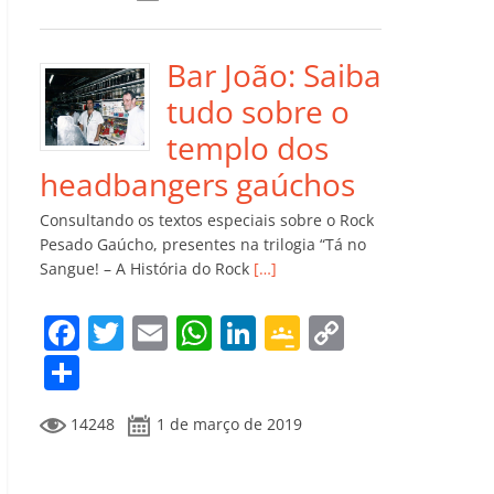
e
er
l
s
e
gl
y
m
b
A
dI
e
Li
p
o
p
n
Cl
n
ar
Bar João: Saiba
o
p
a
k
til
tudo sobre o
k
ss
h
templo dos
ro
ar
headbangers gaúchos
o
Consultando os textos especiais sobre o Rock
m
Pesado Gaúcho, presentes na trilogia “Tá no
Sangue! – A História do Rock
[…]
F
T
E
W
Li
G
C
a
w
m
h
n
o
o
C
c
itt
ai
at
k
o
p
o
14248
1 de março de 2019
e
er
l
s
e
gl
y
m
b
A
dI
e
Li
p