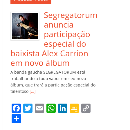
Segregatorum
anuncia
participação
especial do
baixista Alex Carrion
em novo álbum
A banda gaúcha SEGREGATORUM está
trabalhando a todo vapor em seu novo
álbum, que trará a participação especial do
talentoso
[…]
F
T
E
W
Li
G
C
a
w
m
h
n
o
o
C
c
itt
ai
at
k
o
p
o