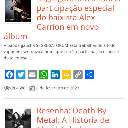
participação especial
do baixista Alex
Carrion em novo
álbum
A banda gaúcha SEGREGATORUM está trabalhando a todo
vapor em seu novo álbum, que trará a participação especial
do talentoso
[…]
F
T
E
W
Li
G
C
C
a
w
m
h
n
o
o
o
204588
8 de fevereiro de 2023
c
itt
ai
at
k
o
p
m
e
er
l
s
e
gl
y
p
b
Resenha: Death By
A
dI
e
Li
ar
o
p
n
Cl
n
til
Metal: A História de