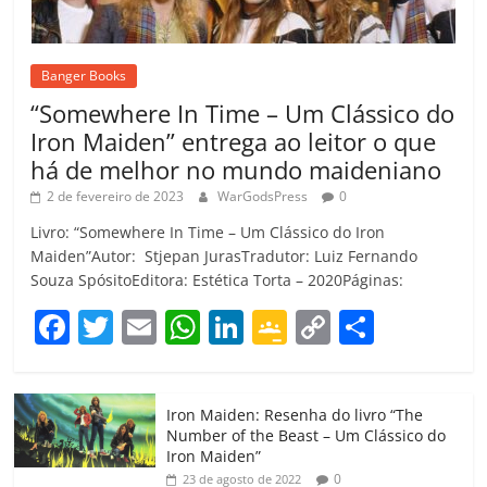
Banger Books
“Somewhere In Time – Um Clássico do
Iron Maiden” entrega ao leitor o que
há de melhor no mundo maideniano
2 de fevereiro de 2023
WarGodsPress
0
Livro: “Somewhere In Time – Um Clássico do Iron
Maiden”Autor: Stjepan JurasTradutor: Luiz Fernando
Souza SpósitoEditora: Estética Torta – 2020Páginas:
F
T
E
W
Li
G
C
C
a
w
m
h
n
o
o
o
c
itt
ai
at
k
o
p
m
Iron Maiden: Resenha do livro “The
e
er
l
s
e
gl
y
p
Number of the Beast – Um Clássico do
b
A
dI
e
Li
ar
Iron Maiden”
0
23 de agosto de 2022