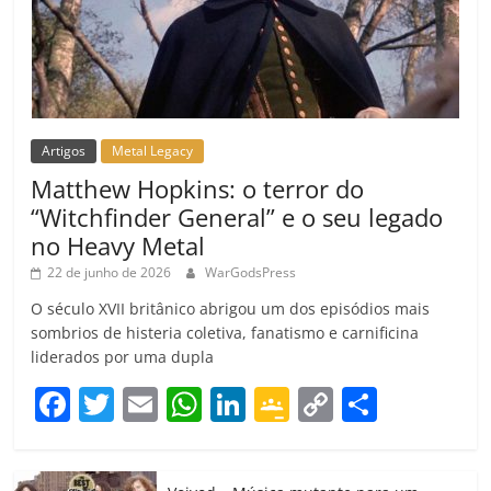
Artigos
Metal Legacy
Matthew Hopkins: o terror do
“Witchfinder General” e o seu legado
no Heavy Metal
22 de junho de 2026
WarGodsPress
O século XVII britânico abrigou um dos episódios mais
sombrios de histeria coletiva, fanatismo e carnificina
liderados por uma dupla
F
T
E
W
Li
G
C
C
a
w
m
h
n
o
o
o
c
itt
ai
at
k
o
p
m