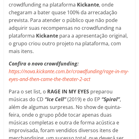
crowdfunding na plataforma
Kickante
, onde
chegaram a bater quase 100% da arrecadação
prevista. Para atender o público que não pode
adquirir suas recompensas no crowdfunding na
plataforma
Kickante
para a apresentação original,
o grupo criou outro projeto na plataforma, com
mais itens.
Confira o novo crowdfunding:
https://nova.kickante.com.br/crowdfunding/rage-in-my-
eyes-and-then-came-the-theater-2-act
Para o set list, o
RAGE IN MY EYES
preparou
músicas do CD
“Ice Cell”
(2019) e do EP
“Spiral”
,
além de algumas surpresas. No show de quinta-
feira, onde o grupo pôde tocar apenas duas
músicas completas e outra de forma acústica e
improvisada, foram vendidos diversos itens de
merchandising, um sucesso total, que deverá ser