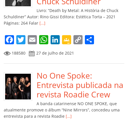
o
p
a
k
h
Chuck Schuldiner
k
ss
ar
Livro: “Death by Metal: A História de Chuck
ro
Schuldiner” Autor: Rino Gissi Editora: Estética Torta – 2021
Páginas: 264 Falar
[…]
o
m
F
T
E
W
Li
G
C
C
a
w
m
h
n
o
o
o
188580
27 de julho de 2021
c
itt
ai
at
k
o
p
m
e
er
l
s
e
gl
y
p
b
No One Spoke:
A
dI
e
Li
ar
o
p
n
Cl
n
til
Entrevista publicada na
o
p
a
k
h
revista Roadie Crew
k
ss
ar
A banda catarinense NO ONE SPOKE, que
ro
atualmente promove o álbum “Nine Mirrors”, concedeu uma
entrevista para a revista Roadie
[…]
o