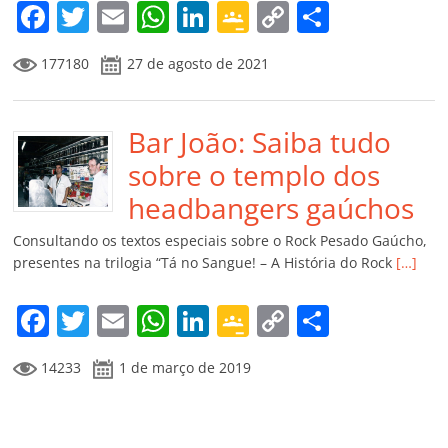
m
F
T
E
W
Li
G
C
C
a
w
m
h
n
o
o
o
177180
27 de agosto de 2021
c
itt
ai
at
k
o
p
m
e
er
l
s
e
gl
y
p
b
Bar João: Saiba tudo
A
dI
e
Li
ar
o
p
n
Cl
n
til
sobre o templo dos
o
p
a
k
h
headbangers gaúchos
k
ss
ar
Consultando os textos especiais sobre o Rock Pesado Gaúcho,
ro
presentes na trilogia “Tá no Sangue! – A História do Rock
[…]
o
F
T
E
W
Li
G
C
C
m
a
w
m
h
n
o
o
o
14233
1 de março de 2019
c
itt
ai
at
k
o
p
m
e
er
l
s
e
gl
y
p