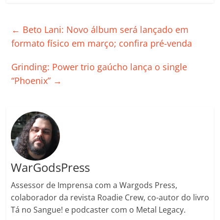
c
itt
ai
at
k
o
p
m
e
er
l
s
e
gl
y
p
←
Beto Lani: Novo álbum será lançado em
b
A
dI
e
Li
ar
formato físico em março; confira pré-venda
o
p
n
Cl
n
til
Grinding: Power trio gaúcho lança o single
o
p
a
k
h
“Phoenix”
→
k
ss
ar
ro
o
m
WarGodsPress
Assessor de Imprensa com a Wargods Press,
colaborador da revista Roadie Crew, co-autor do livro
Tá no Sangue! e podcaster com o Metal Legacy.