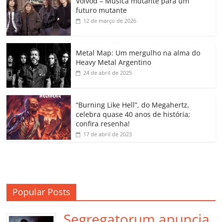
Voivod – Música mutante para um
e
er
l
s
e
gl
y
p
futuro mutante
b
A
dI
e
Li
ar
12 de março de 2026
o
p
n
Cl
n
til
o
p
a
k
h
Metal Map: Um mergulho na alma do
Heavy Metal Argentino
k
ss
ar
24 de abril de 2025
ro
o
“Burning Like Hell”, do Megahertz,
m
celebra quase 40 anos de história;
confira resenha!
17 de abril de 2023
Popular Posts
Segregatorum anuncia