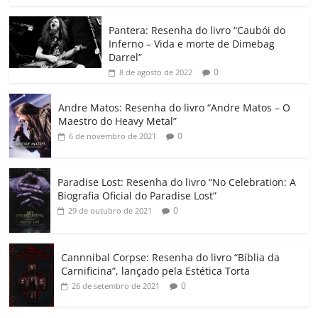
o
p
n
Cl
n
til
o
p
a
k
h
Pantera: Resenha do livro “Caubói do
Inferno – Vida e morte de Dimebag
k
ss
ar
Darrel”
ro
0
8 de agosto de 2022
o
Andre Matos: Resenha do livro “Andre Matos – O
m
Maestro do Heavy Metal”
0
6 de novembro de 2021
Paradise Lost: Resenha do livro “No Celebration: A
Biografia Oficial do Paradise Lost”
0
29 de outubro de 2021
Cannnibal Corpse: Resenha do livro “Bíblia da
Carnificina”, lançado pela Estética Torta
0
26 de setembro de 2021