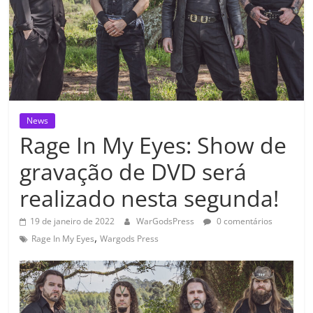
News
Rage In My Eyes: Show de
gravação de DVD será
realizado nesta segunda!
19 de janeiro de 2022
WarGodsPress
0 comentários
,
Rage In My Eyes
Wargods Press