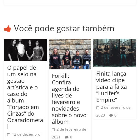
Você pode gostar também
O papel de
Finita lança
um selo na
Forkill:
vídeo clipe
gestão
Confira
para a faixa
artística e o
agenda de
“Lucifer’s
case do
lives de
Empire”
álbum
fevereiro e
“Forjado em
novidades
2 de fevereiro de
Cinzas” do
sobre o novo
2023
0
Ocaradometa
álbum
l
2 de fevereiro de
12 de dezembro
2021
0