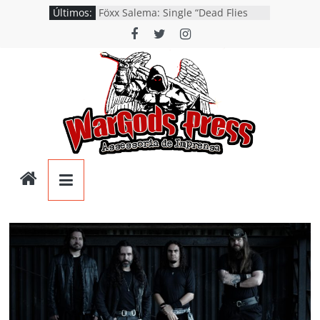
Pular
Últimos:
Föxx Salema: Single “Dead Flies
para
Rising” já está nas plataformas em
tributo a George A. Romero
o
Bryce VanHoosen detalha a
conteúdo
construção do “Fly Rig” definitivo
após show no festival Hell’s Heroes
Litosth lança vídeo de guitar & bass
Playthrough de “Eclipse”, segundo
single do álbum “Dreaming”
Blakkesis questiona a
desumanização e a artificialidade
Wargods
moderna no single e videoclipe de
“Plastic Dreams”
Phornax: banda gaúcha de Heavy
Press
Metal lança o debut “Hellforge”
Assessoria
e
Conteúdos