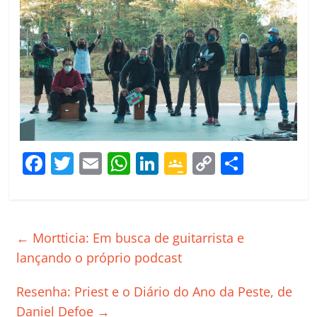
F
T
E
W
Li
G
C
C
a
w
m
h
n
o
o
o
c
itt
ai
at
k
o
p
m
e
er
l
s
e
gl
y
p
←
Mortticia: Em busca de guitarrista e
b
A
dI
e
Li
ar
lançando o próprio podcast
o
p
n
Cl
n
til
Resenha: Priest e o Diário do Ano da Peste, de
o
p
a
k
h
Daniel Defoe
→