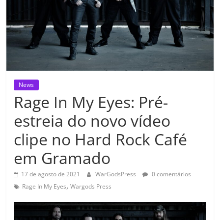
News
Rage In My Eyes: Pré-
estreia do novo vídeo
clipe no Hard Rock Café
em Gramado
17 de agosto de 2021
WarGodsPress
0 comentários
,
Rage In My Eyes
Wargods Press