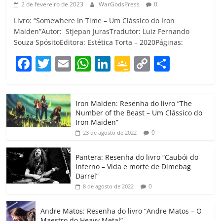
2 de fevereiro de 2023
WarGodsPress
0
Livro: “Somewhere In Time – Um Clássico do Iron
Maiden”Autor: Stjepan JurasTradutor: Luiz Fernando
Souza SpósitoEditora: Estética Torta – 2020Páginas:
F
T
E
W
Li
G
C
C
a
w
m
h
n
o
o
o
c
itt
ai
at
k
o
p
m
Iron Maiden: Resenha do livro “The
e
er
l
s
e
gl
y
p
Number of the Beast – Um Clássico do
b
A
dI
e
Li
ar
Iron Maiden”
0
23 de agosto de 2022
o
p
n
Cl
n
til
o
p
a
k
h
Pantera: Resenha do livro “Caubói do
Inferno – Vida e morte de Dimebag
k
ss
ar
Darrel”
ro
0
8 de agosto de 2022
o
Andre Matos: Resenha do livro “Andre Matos – O
Maestro do Heavy Metal”