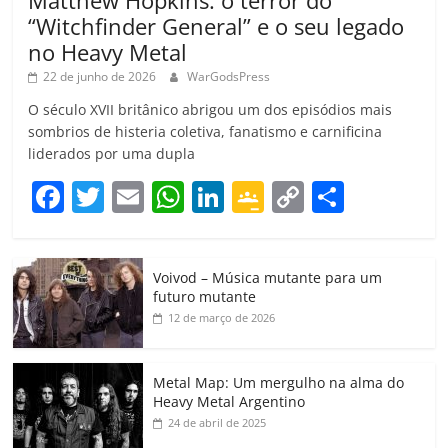
“Witchfinder General” e o seu legado
no Heavy Metal
22 de junho de 2026
WarGodsPress
O século XVII britânico abrigou um dos episódios mais
sombrios de histeria coletiva, fanatismo e carnificina
liderados por uma dupla
F
T
E
W
Li
G
C
C
a
w
m
h
n
o
o
o
c
itt
ai
at
k
o
p
m
Voivod – Música mutante para um
e
er
l
s
e
gl
y
p
futuro mutante
b
A
dI
e
Li
ar
12 de março de 2026
o
p
n
Cl
n
til
o
p
a
k
h
Metal Map: Um mergulho na alma do
Heavy Metal Argentino
k
ss
ar
24 de abril de 2025