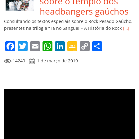
o
p
n
Cl
n
til
sobre o templo dos
o
p
a
k
h
headbangers gaúchos
k
ss
ar
Consultando os textos especiais sobre o Rock Pesado Gaúcho,
ro
presentes na trilogia “Tá no Sangue! – A História do Rock
[…]
o
F
T
E
W
Li
G
C
C
m
a
w
m
h
n
o
o
o
14240
1 de março de 2019
c
itt
ai
at
k
o
p
m
e
er
l
s
e
gl
y
p
b
A
dI
e
Li
ar
o
p
n
Cl
n
til
o
p
a
k
h
k
ss
ar
ro
o