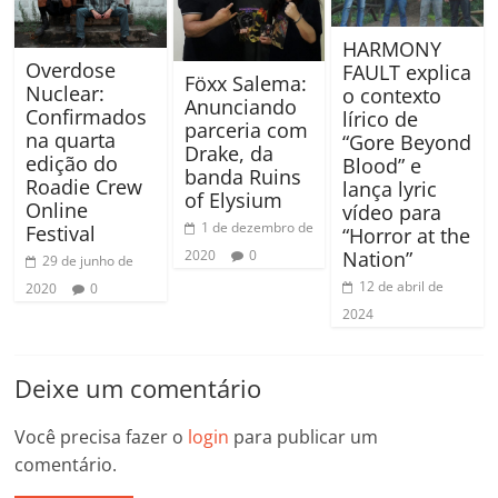
HARMONY
Overdose
FAULT explica
Föxx Salema:
Nuclear:
o contexto
Anunciando
Confirmados
lírico de
parceria com
na quarta
“Gore Beyond
Drake, da
edição do
Blood” e
banda Ruins
Roadie Crew
lança lyric
of Elysium
Online
vídeo para
1 de dezembro de
Festival
“Horror at the
Nation”
2020
0
29 de junho de
12 de abril de
2020
0
2024
Deixe um comentário
Você precisa fazer o
login
para publicar um
comentário.