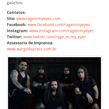
gaúchos.
Contatos:
Site:
www.rageinmyeyes.com
Facebook:
www.facebook.com/rageinmyeyes
Instagram:
www.instagram.com/rageinmyeyes
Twitter:
www.twitter.com/rage_in_my_eyes
Assessoria de Imprensa:
www.wargodspress.com.br