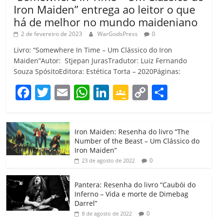
Iron Maiden” entrega ao leitor o que
há de melhor no mundo maideniano
2 de fevereiro de 2023
WarGodsPress
0
Livro: “Somewhere In Time – Um Clássico do Iron
Maiden”Autor: Stjepan JurasTradutor: Luiz Fernando
Souza SpósitoEditora: Estética Torta – 2020Páginas:
F
T
E
W
Li
G
C
C
a
w
m
h
n
o
o
o
c
itt
ai
at
k
o
p
m
Iron Maiden: Resenha do livro “The
e
er
l
s
e
gl
y
p
Number of the Beast – Um Clássico do
b
A
dI
e
Li
ar
Iron Maiden”
0
23 de agosto de 2022
o
p
n
Cl
n
til
o
p
a
k
h
Pantera: Resenha do livro “Caubói do
Inferno – Vida e morte de Dimebag
k
ss
ar
Darrel”
ro
0
8 de agosto de 2022