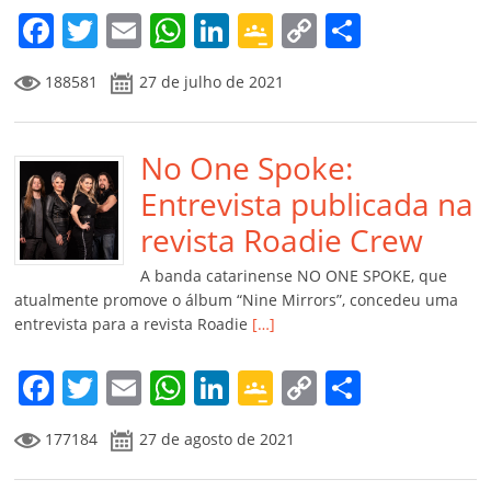
m
F
T
E
W
Li
G
C
C
a
w
m
h
n
o
o
o
188581
27 de julho de 2021
c
itt
ai
at
k
o
p
m
e
er
l
s
e
gl
y
p
b
No One Spoke:
A
dI
e
Li
ar
o
p
n
Cl
n
til
Entrevista publicada na
o
p
a
k
h
revista Roadie Crew
k
ss
ar
A banda catarinense NO ONE SPOKE, que
ro
atualmente promove o álbum “Nine Mirrors”, concedeu uma
entrevista para a revista Roadie
[…]
o
m
F
T
E
W
Li
G
C
C
a
w
m
h
n
o
o
o
177184
27 de agosto de 2021
c
itt
ai
at
k
o
p
m