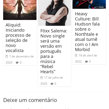
Heavy
Culture: Bill
Hudson fala
Aliquid:
sobre o
Iniciando
Föxx Salema:
Northtale e
processo de
Novo single
atual turnê
seleção de
será uma
com o I Am
novo
versão em
Morbid
vocalista
português
para a
18 de abril de
7 de dezembro de
música
2022
0
2020
0
“Rebel
Hearts”
17 de julho de
2020
0
Deixe um comentário