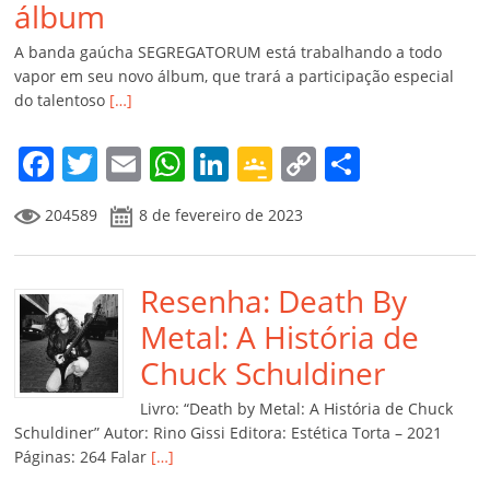
álbum
A banda gaúcha SEGREGATORUM está trabalhando a todo
vapor em seu novo álbum, que trará a participação especial
do talentoso
[…]
F
T
E
W
Li
G
C
C
a
w
m
h
n
o
o
o
204589
8 de fevereiro de 2023
c
itt
ai
at
k
o
p
m
e
er
l
s
e
gl
y
p
b
Resenha: Death By
A
dI
e
Li
ar
o
p
n
Cl
n
til
Metal: A História de
o
p
a
k
h
Chuck Schuldiner
k
ss
ar
Livro: “Death by Metal: A História de Chuck
ro
Schuldiner” Autor: Rino Gissi Editora: Estética Torta – 2021
Páginas: 264 Falar
[…]
o