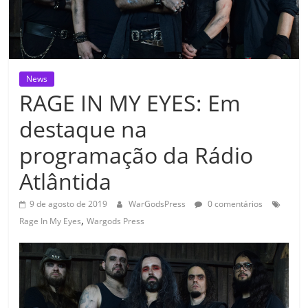
News
RAGE IN MY EYES: Em
destaque na
programação da Rádio
Atlântida
9 de agosto de 2019
WarGodsPress
0 comentários
,
Rage In My Eyes
Wargods Press