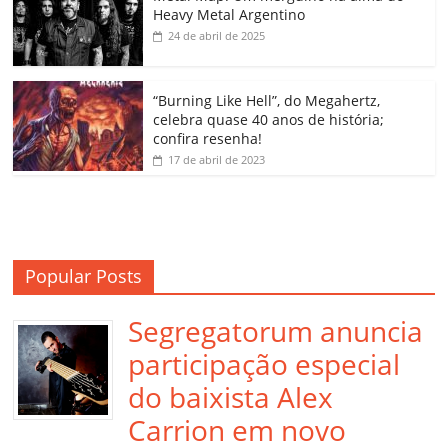
o
p
a
k
h
Heavy Metal Argentino
k
ss
ar
24 de abril de 2025
ro
o
“Burning Like Hell”, do Megahertz,
m
celebra quase 40 anos de história;
confira resenha!
17 de abril de 2023
Popular Posts
Segregatorum anuncia
participação especial
do baixista Alex
Carrion em novo