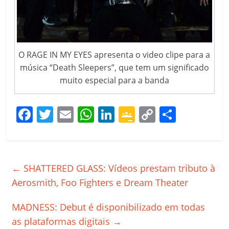
O RAGE IN MY EYES apresenta o video clipe para a
música “Death Sleepers”, que tem um significado
muito especial para a banda
F
T
E
W
Li
G
C
C
a
w
m
h
n
o
o
o
c
itt
ai
at
k
o
p
m
e
er
l
s
e
gl
y
p
←
SHATTERED GLASS: Vídeos prestam tributo à
b
A
dI
e
Li
ar
Aerosmith, Foo Fighters e Dream Theater
o
p
n
Cl
n
til
MADNESS: Debut é disponibilizado em todas
o
p
a
k
h
as plataformas digitais
→
k
ss
ar