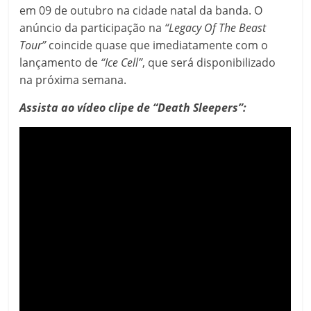
em 09 de outubro na cidade natal da banda. O
anúncio da participação na
“Legacy Of The Beast
Tour”
coincide quase que imediatamente com o
lançamento de
“Ice Cell”
, que será disponibilizado
na próxima semana.
Assista ao vídeo clipe de “Death Sleepers”: