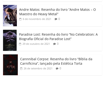
o
Andre Matos: Resenha do livro “Andre Matos – O
m
Maestro do Heavy Metal”
0
6 de novembro de 2021
Paradise Lost: Resenha do livro “No Celebration: A
Biografia Oficial do Paradise Lost”
0
29 de outubro de 2021
Cannnibal Corpse: Resenha do livro “Bíblia da
Carnificina”, lançado pela Estética Torta
0
26 de setembro de 2021