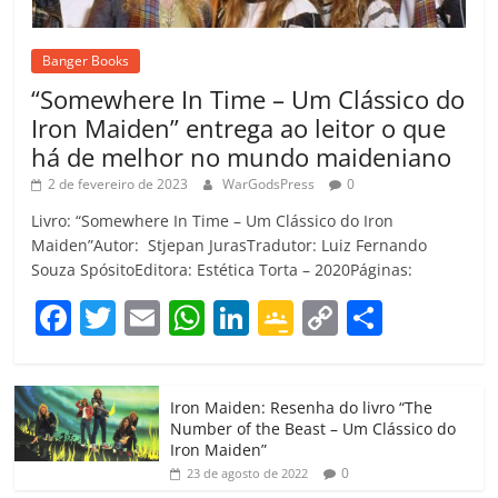
Banger Books
“Somewhere In Time – Um Clássico do
Iron Maiden” entrega ao leitor o que
há de melhor no mundo maideniano
2 de fevereiro de 2023
WarGodsPress
0
Livro: “Somewhere In Time – Um Clássico do Iron
Maiden”Autor: Stjepan JurasTradutor: Luiz Fernando
Souza SpósitoEditora: Estética Torta – 2020Páginas:
F
T
E
W
Li
G
C
C
a
w
m
h
n
o
o
o
c
itt
ai
at
k
o
p
m
Iron Maiden: Resenha do livro “The
e
er
l
s
e
gl
y
p
Number of the Beast – Um Clássico do
b
A
dI
e
Li
ar
Iron Maiden”
0
23 de agosto de 2022
o
p
n
Cl
n
til