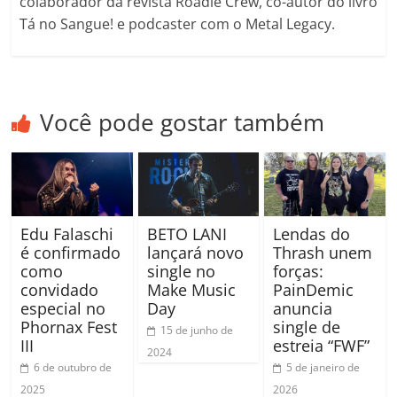
colaborador da revista Roadie Crew, co-autor do livro
Tá no Sangue! e podcaster com o Metal Legacy.
Você pode gostar também
Edu Falaschi
BETO LANI
Lendas do
é confirmado
lançará novo
Thrash unem
como
single no
forças:
convidado
Make Music
PainDemic
especial no
Day
anuncia
Phornax Fest
single de
15 de junho de
III
estreia “FWF”
2024
6 de outubro de
5 de janeiro de
2025
2026