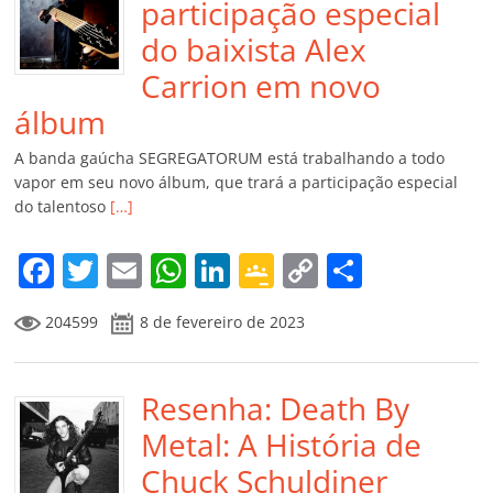
participação especial
do baixista Alex
Carrion em novo
álbum
A banda gaúcha SEGREGATORUM está trabalhando a todo
vapor em seu novo álbum, que trará a participação especial
do talentoso
[…]
F
T
E
W
Li
G
C
C
a
w
m
h
n
o
o
o
204599
8 de fevereiro de 2023
c
itt
ai
at
k
o
p
m
e
er
l
s
e
gl
y
p
b
Resenha: Death By
A
dI
e
Li
ar
o
p
n
Cl
n
til
Metal: A História de
o
p
a
k
h
Chuck Schuldiner