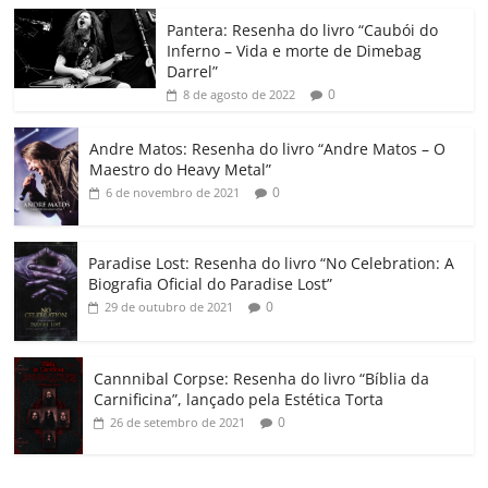
o
p
a
k
h
Pantera: Resenha do livro “Caubói do
Inferno – Vida e morte de Dimebag
k
ss
ar
Darrel”
ro
0
8 de agosto de 2022
o
Andre Matos: Resenha do livro “Andre Matos – O
m
Maestro do Heavy Metal”
0
6 de novembro de 2021
Paradise Lost: Resenha do livro “No Celebration: A
Biografia Oficial do Paradise Lost”
0
29 de outubro de 2021
Cannnibal Corpse: Resenha do livro “Bíblia da
Carnificina”, lançado pela Estética Torta
0
26 de setembro de 2021