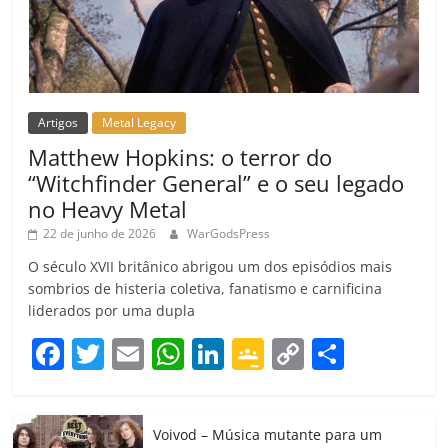
Artigos
Metal Legacy
Matthew Hopkins: o terror do
“Witchfinder General” e o seu legado
no Heavy Metal
22 de junho de 2026
WarGodsPress
O século XVII britânico abrigou um dos episódios mais
sombrios de histeria coletiva, fanatismo e carnificina
liderados por uma dupla
F
T
E
W
Li
G
C
C
a
w
m
h
n
o
o
o
c
itt
ai
at
k
o
p
m
Voivod – Música mutante para um