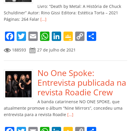
k
ss
ar
Livro: “Death by Metal: A História de Chuck
ro
Schuldiner” Autor: Rino Gissi Editora: Estética Torta – 2021
Páginas: 264 Falar
[…]
o
m
F
T
E
W
Li
G
C
C
a
w
m
h
n
o
o
o
188593
27 de julho de 2021
c
itt
ai
at
k
o
p
m
e
er
l
s
e
gl
y
p
b
No One Spoke:
A
dI
e
Li
ar
o
p
n
Cl
n
til
Entrevista publicada na
o
p
a
k
h
revista Roadie Crew
k
ss
ar
A banda catarinense NO ONE SPOKE, que
ro
atualmente promove o álbum “Nine Mirrors”, concedeu uma
entrevista para a revista Roadie
[…]
o
m