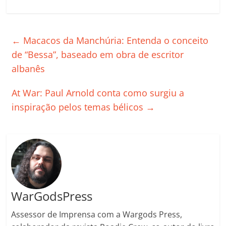
a
w
m
h
n
o
o
o
c
itt
ai
at
k
o
p
m
e
er
l
s
e
gl
y
p
←
Macacos da Manchúria: Entenda o conceito
b
A
dI
e
Li
ar
de “Bessa”, baseado em obra de escritor
o
p
n
Cl
n
til
albanês
o
p
a
k
h
At War: Paul Arnold conta como surgiu a
k
ss
ar
inspiração pelos temas bélicos
→
ro
o
m
WarGodsPress
Assessor de Imprensa com a Wargods Press,