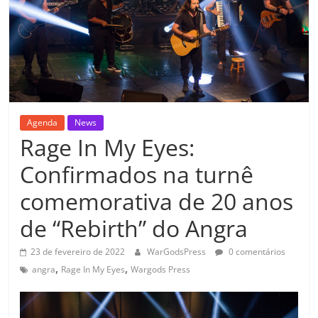
Agenda
News
Rage In My Eyes:
Confirmados na turnê
comemorativa de 20 anos
de “Rebirth” do Angra
23 de fevereiro de 2022
WarGodsPress
0 comentários
,
,
angra
Rage In My Eyes
Wargods Press