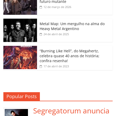
e
er
l
s
e
gl
y
p
futuro mutante
b
A
dI
e
Li
ar
12 de março de 2026
o
p
n
Cl
n
til
o
p
a
k
h
Metal Map: Um mergulho na alma do
Heavy Metal Argentino
k
ss
ar
24 de abril de 2025
ro
o
“Burning Like Hell”, do Megahertz,
m
celebra quase 40 anos de história;
confira resenha!
17 de abril de 2023
Popular Posts
Segregatorum anuncia