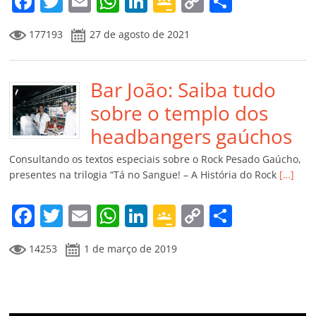
F
T
E
W
Li
G
C
C
a
w
m
h
n
o
o
o
177193
27 de agosto de 2021
c
itt
ai
at
k
o
p
m
e
er
l
s
e
gl
y
p
b
Bar João: Saiba tudo
A
dI
e
Li
ar
o
p
n
Cl
n
til
sobre o templo dos
o
p
a
k
h
headbangers gaúchos
k
ss
ar
Consultando os textos especiais sobre o Rock Pesado Gaúcho,
ro
presentes na trilogia “Tá no Sangue! – A História do Rock
[…]
o
F
T
E
W
Li
G
C
C
m
a
w
m
h
n
o
o
o
14253
1 de março de 2019
c
itt
ai
at
k
o
p
m
e
er
l
s
e
gl
y
p
b
A
dI
e
Li
ar