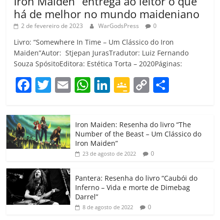
Iron Maiden” entrega ao leitor o que
há de melhor no mundo maideniano
2 de fevereiro de 2023
WarGodsPress
0
Livro: “Somewhere In Time – Um Clássico do Iron
Maiden”Autor: Stjepan JurasTradutor: Luiz Fernando
Souza SpósitoEditora: Estética Torta – 2020Páginas:
F
T
E
W
Li
G
C
C
a
w
m
h
n
o
o
o
c
itt
ai
at
k
o
p
m
Iron Maiden: Resenha do livro “The
e
er
l
s
e
gl
y
p
Number of the Beast – Um Clássico do
b
A
dI
e
Li
ar
Iron Maiden”
0
23 de agosto de 2022
o
p
n
Cl
n
til
o
p
a
k
h
Pantera: Resenha do livro “Caubói do
Inferno – Vida e morte de Dimebag
k
ss
ar
Darrel”
ro
0
8 de agosto de 2022