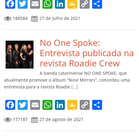
m
F
T
E
W
Li
G
C
C
a
w
m
h
n
o
o
o
188584
27 de julho de 2021
c
itt
ai
at
k
o
p
m
e
er
l
s
e
gl
y
p
b
No One Spoke:
A
dI
e
Li
ar
o
p
n
Cl
n
til
Entrevista publicada na
o
p
a
k
h
revista Roadie Crew
k
ss
ar
A banda catarinense NO ONE SPOKE, que
ro
atualmente promove o álbum “Nine Mirrors”, concedeu uma
entrevista para a revista Roadie
[…]
o
m
F
T
E
W
Li
G
C
C
a
w
m
h
n
o
o
o
177187
27 de agosto de 2021
c
itt
ai
at
k
o
p
m
e
er
l
s
e
gl
y
p