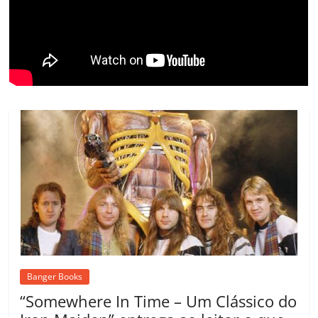
ro
o
m
Banger Books
“Somewhere In Time – Um Clássico do