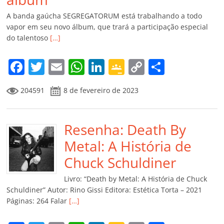
A banda gaúcha SEGREGATORUM está trabalhando a todo
vapor em seu novo álbum, que trará a participação especial
do talentoso
[…]
F
T
E
W
Li
G
C
C
a
w
m
h
n
o
o
o
204591
8 de fevereiro de 2023
c
itt
ai
at
k
o
p
m
e
er
l
s
e
gl
y
p
b
Resenha: Death By
A
dI
e
Li
ar
o
p
n
Cl
n
til
Metal: A História de
o
p
a
k
h
Chuck Schuldiner
k
ss
ar
Livro: “Death by Metal: A História de Chuck
ro
Schuldiner” Autor: Rino Gissi Editora: Estética Torta – 2021
Páginas: 264 Falar
[…]
o