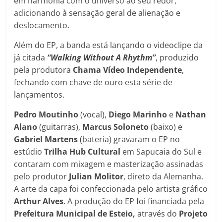
em harmonia com o universo ao seu redor,
adicionando à sensação geral de alienação e
deslocamento.
Além do EP, a banda está lançando o videoclipe da
já citada
“Walking Without A Rhythm”
, produzido
pela produtora
Chama Vídeo Independente
,
fechando com chave de ouro esta série de
lançamentos.
Pedro Moutinho
(vocal),
Diego Marinho
e
Nathan
Alano
(guitarras),
Marcus
Soloneto
(baixo) e
Gabriel
Martens
(bateria) gravaram o EP no
estúdio
Trilha Hub Cultural
em Sapucaia do Sul e
contaram com mixagem e masterização assinadas
pelo produtor
Julian Molitor
, direto da Alemanha.
A arte da capa foi confeccionada pelo artista gráfico
Arthur Alves
. A produção do EP foi financiada pela
Prefeitura Municipal de Esteio,
através do
Projeto