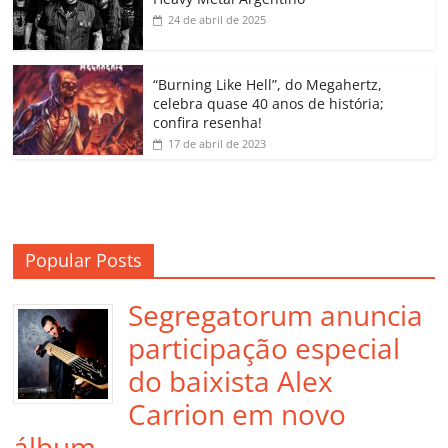
k
ss
ar
24 de abril de 2025
ro
o
“Burning Like Hell”, do Megahertz,
m
celebra quase 40 anos de história;
confira resenha!
17 de abril de 2023
Popular Posts
Segregatorum anuncia
participação especial
do baixista Alex
Carrion em novo
álbum