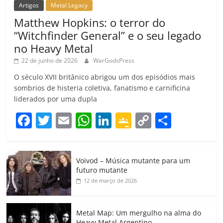
Artigos
Metal Legacy
Matthew Hopkins: o terror do
“Witchfinder General” e o seu legado
no Heavy Metal
22 de junho de 2026
WarGodsPress
O século XVII britânico abrigou um dos episódios mais
sombrios de histeria coletiva, fanatismo e carnificina
liderados por uma dupla
F
T
E
W
Li
G
C
C
a
w
m
h
n
o
o
o
c
itt
ai
at
k
o
p
m
Voivod – Música mutante para um
e
er
l
s
e
gl
y
p
futuro mutante
b
A
dI
e
Li
ar
12 de março de 2026
o
p
n
Cl
n
til
o
p
a
k
h
Metal Map: Um mergulho na alma do
Heavy Metal Argentino