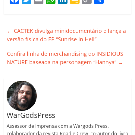
a
w
m
h
n
o
o
o
c
itt
ai
at
k
o
p
m
e
er
l
s
e
gl
y
p
←
CACTEK divulga minidocumentário e lança a
b
A
dI
e
Li
ar
versão física do EP “Sunrise In Hell”
o
p
n
Cl
n
til
Confira linha de merchandising do INSIDIOUS
o
p
a
k
h
NATURE baseada na personagem “Hannya”
→
k
ss
ar
ro
o
m
WarGodsPress
Assessor de Imprensa com a Wargods Press,
colaborador da revista Roadie Crew, co-autor do livro