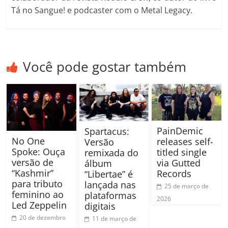
Tá no Sangue! e podcaster com o Metal Legacy.
Você pode gostar também
PainDemic
Spartacus:
No One
releases self-
Versão
Spoke: Ouça
titled single
remixada do
versão de
via Gutted
álbum
“Kashmir”
Records
“Libertae” é
para tributo
lançada nas
25 de março de
feminino ao
plataformas
2026
Led Zeppelin
digitais
20 de dezembro
11 de março de