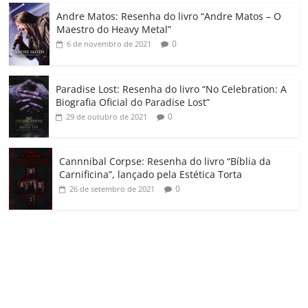
o
Andre Matos: Resenha do livro “Andre Matos – O
m
Maestro do Heavy Metal”
0
6 de novembro de 2021
Paradise Lost: Resenha do livro “No Celebration: A
Biografia Oficial do Paradise Lost”
0
29 de outubro de 2021
Cannnibal Corpse: Resenha do livro “Bíblia da
Carnificina”, lançado pela Estética Torta
0
26 de setembro de 2021