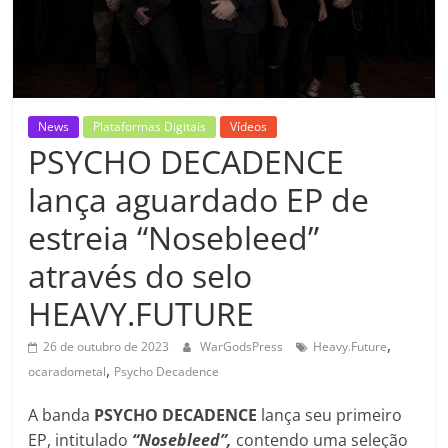
News
Plataformas Digitais
Vídeos
PSYCHO DECADENCE
lança aguardado EP de
estreia “Nosebleed”
através do selo
HEAVY.FUTURE
,
26 de outubro de 2023
WarGodsPress
Heavy.Future
,
ocaradometal
Psycho Decadence
A banda
PSYCHO DECADENCE
lança seu primeiro
EP, intitulado
“Nosebleed”,
contendo uma seleção