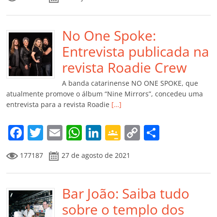
c
itt
ai
at
k
o
p
m
e
er
l
s
e
gl
y
p
b
No One Spoke:
A
dI
e
Li
ar
o
p
n
Cl
n
til
Entrevista publicada na
o
p
a
k
h
revista Roadie Crew
k
ss
ar
A banda catarinense NO ONE SPOKE, que
ro
atualmente promove o álbum “Nine Mirrors”, concedeu uma
entrevista para a revista Roadie
[…]
o
m
F
T
E
W
Li
G
C
C
a
w
m
h
n
o
o
o
177187
27 de agosto de 2021
c
itt
ai
at
k
o
p
m
e
er
l
s
e
gl
y
p
b
Bar João: Saiba tudo
A
dI
e
Li
ar
o
p
n
Cl
n
til
sobre o templo dos