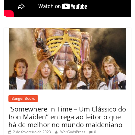
m
Banger Books
“Somewhere In Time – Um Clássico do
Iron Maiden” entrega ao leitor o que
há de melhor no mundo maideniano
2 de fevereiro de 2023
WarGodsPress
0