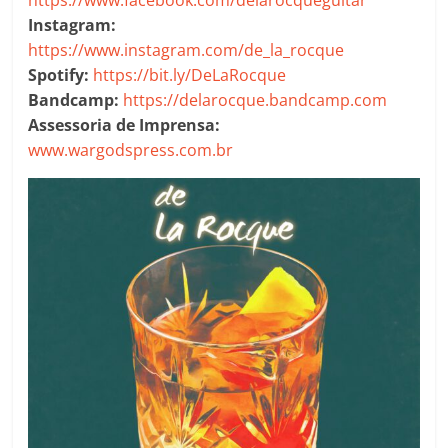
Instagram:
https://www.instagram.com/de_la_rocque
Spotify:
https://bit.ly/DeLaRocque
Bandcamp:
https://delarocque.bandcamp.com
Assessoria de Imprensa:
www.wargodspress.com.br