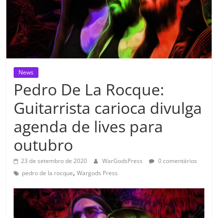
News
Pedro De La Rocque:
Guitarrista carioca divulga
agenda de lives para
outubro
23 de setembro de 2020
WarGodsPress
0 comentários
,
pedro de la rocque
Wargods Press