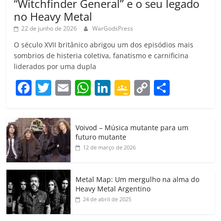
“Witchfinder General” e o seu legado
no Heavy Metal
22 de junho de 2026
WarGodsPress
O século XVII britânico abrigou um dos episódios mais
sombrios de histeria coletiva, fanatismo e carnificina
liderados por uma dupla
F
T
E
W
Li
G
C
C
a
w
m
h
n
o
o
o
c
itt
ai
at
k
o
p
m
Voivod – Música mutante para um
e
er
l
s
e
gl
y
p
futuro mutante
b
A
dI
e
Li
ar
12 de março de 2026
o
p
n
Cl
n
til
o
p
a
k
h
Metal Map: Um mergulho na alma do
Heavy Metal Argentino
k
ss
ar
24 de abril de 2025
ro