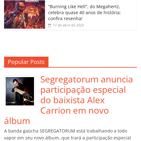
o
“Burning Like Hell”, do Megahertz,
m
celebra quase 40 anos de história;
confira resenha!
17 de abril de 2023
Popular Posts
Segregatorum anuncia
participação especial
do baixista Alex
Carrion em novo
álbum
A banda gaúcha SEGREGATORUM está trabalhando a todo
vapor em seu novo álbum, que trará a participação especial