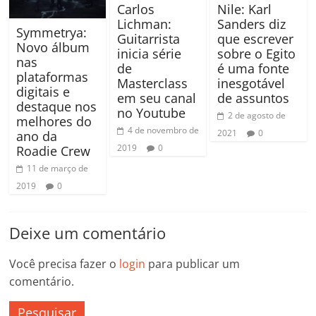
Carlos
Nile: Karl
Lichman:
Sanders diz
Symmetrya:
Guitarrista
que escrever
Novo álbum
inicia série
sobre o Egito
nas
de
é uma fonte
plataformas
Masterclass
inesgotável
digitais e
em seu canal
de assuntos
destaque nos
no Youtube
2 de agosto de
melhores do
4 de novembro de
2021
0
ano da
2019
0
Roadie Crew
11 de março de
2019
0
Deixe um comentário
Você precisa fazer o
login
para publicar um
comentário.
Pesquisar