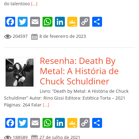
do talentoso
[…]
F
T
E
W
Li
G
C
C
a
w
m
h
n
o
o
o
204597
8 de fevereiro de 2023
c
itt
ai
at
k
o
p
m
e
er
l
s
e
gl
y
p
b
Resenha: Death By
A
dI
e
Li
ar
o
p
n
Cl
n
til
Metal: A História de
o
p
a
k
h
Chuck Schuldiner
k
ss
ar
Livro: “Death by Metal: A História de Chuck
ro
Schuldiner” Autor: Rino Gissi Editora: Estética Torta – 2021
Páginas: 264 Falar
[…]
o
m
F
T
E
W
Li
G
C
C
a
w
m
h
n
o
o
o
188589
27 de julho de 2021