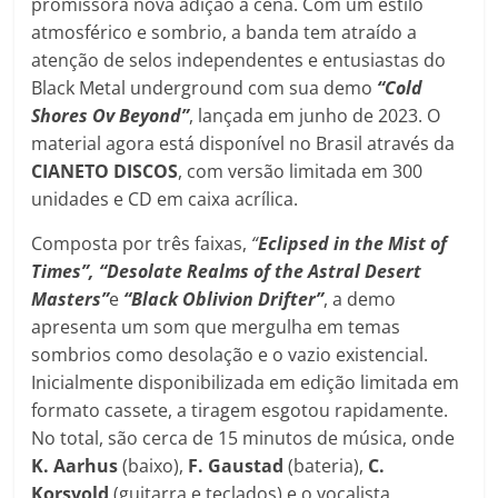
promissora nova adição à cena. Com um estilo
atmosférico e sombrio, a banda tem atraído a
atenção de selos independentes e entusiastas do
Black Metal underground com sua demo
“Cold
Shores Ov Beyond”
, lançada em junho de 2023. O
material agora está disponível no Brasil através da
CIANETO DISCOS
, com versão limitada em 300
unidades e CD em caixa acrílica.
Composta por três faixas,
“
Eclipsed in the Mist of
Times”, “Desolate Realms of the Astral Desert
Masters”
e
“Black Oblivion Drifter”
, a demo
apresenta um som que mergulha em temas
sombrios como desolação e o vazio existencial.
Inicialmente disponibilizada em edição limitada em
formato cassete, a tiragem esgotou rapidamente.
No total, são cerca de 15 minutos de música, onde
K. Aarhus
(baixo),
F. Gaustad
(bateria),
C.
Korsvold
(guitarra e teclados) e o vocalista