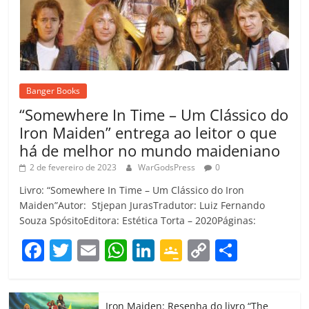
Banger Books
“Somewhere In Time – Um Clássico do
Iron Maiden” entrega ao leitor o que
há de melhor no mundo maideniano
2 de fevereiro de 2023
WarGodsPress
0
Livro: “Somewhere In Time – Um Clássico do Iron
Maiden”Autor: Stjepan JurasTradutor: Luiz Fernando
Souza SpósitoEditora: Estética Torta – 2020Páginas:
F
T
E
W
Li
G
C
C
a
w
m
h
n
o
o
o
c
itt
ai
at
k
o
p
m
Iron Maiden: Resenha do livro “The