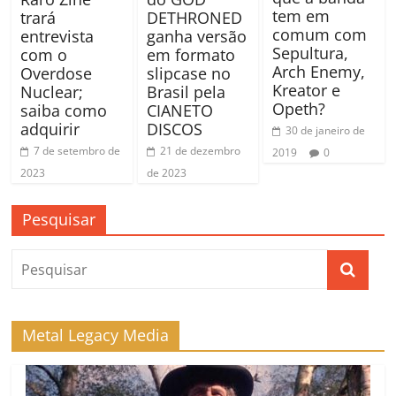
tem em
trará
DETHRONED
comum com
entrevista
ganha versão
Sepultura,
com o
em formato
Arch Enemy,
Overdose
slipcase no
Kreator e
Nuclear;
Brasil pela
Opeth?
saiba como
CIANETO
adquirir
DISCOS
30 de janeiro de
7 de setembro de
21 de dezembro
2019
0
2023
de 2023
Pesquisar
Metal Legacy Media