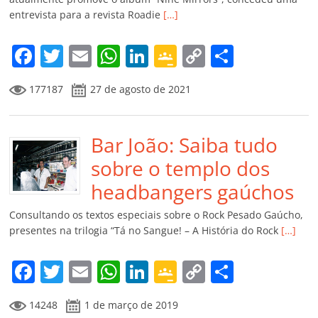
ro
entrevista para a revista Roadie
[…]
o
m
F
T
E
W
Li
G
C
C
a
w
m
h
n
o
o
o
177187
27 de agosto de 2021
c
itt
ai
at
k
o
p
m
e
er
l
s
e
gl
y
p
b
Bar João: Saiba tudo
A
dI
e
Li
ar
o
p
n
Cl
n
til
sobre o templo dos
o
p
a
k
h
headbangers gaúchos
k
ss
ar
Consultando os textos especiais sobre o Rock Pesado Gaúcho,
ro
presentes na trilogia “Tá no Sangue! – A História do Rock
[…]
o
F
T
E
W
Li
G
C
C
m
a
w
m
h
n
o
o
o
14248
1 de março de 2019
c
itt
ai
at
k
o
p
m