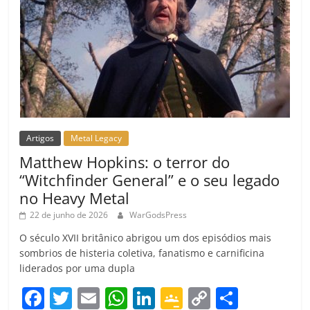
Artigos
Metal Legacy
Matthew Hopkins: o terror do
“Witchfinder General” e o seu legado
no Heavy Metal
22 de junho de 2026
WarGodsPress
O século XVII britânico abrigou um dos episódios mais
sombrios de histeria coletiva, fanatismo e carnificina
liderados por uma dupla
F
T
E
W
Li
G
C
C