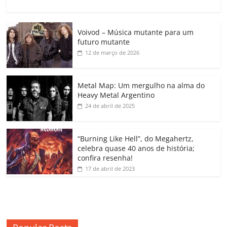
a
w
m
h
n
o
o
o
c
itt
ai
at
k
o
p
m
Voivod – Música mutante para um
e
er
l
s
e
gl
y
p
futuro mutante
b
A
dI
e
Li
ar
12 de março de 2026
o
p
n
Cl
n
til
o
p
a
k
h
Metal Map: Um mergulho na alma do
Heavy Metal Argentino
k
ss
ar
24 de abril de 2025
ro
o
“Burning Like Hell”, do Megahertz,
m
celebra quase 40 anos de história;
confira resenha!
17 de abril de 2023