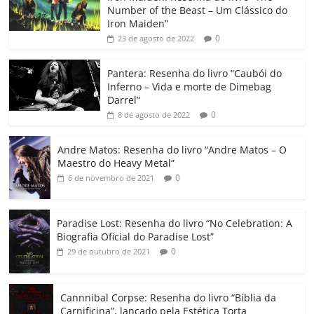
e
er
l
s
e
gl
y
p
Number of the Beast – Um Clássico do
b
A
dI
e
Li
ar
Iron Maiden”
0
23 de agosto de 2022
o
p
n
Cl
n
til
o
p
a
k
h
Pantera: Resenha do livro “Caubói do
Inferno – Vida e morte de Dimebag
k
ss
ar
Darrel”
ro
0
8 de agosto de 2022
o
Andre Matos: Resenha do livro “Andre Matos – O
m
Maestro do Heavy Metal”
0
6 de novembro de 2021
Paradise Lost: Resenha do livro “No Celebration: A
Biografia Oficial do Paradise Lost”
0
29 de outubro de 2021
Cannnibal Corpse: Resenha do livro “Bíblia da
Carnificina”, lançado pela Estética Torta