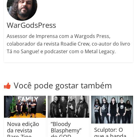
m
WarGodsPress
Assessor de Imprensa com a Wargods Press,
colaborador da revista Roadie Crew, co-autor do livro
Tá no Sangue! e podcaster com o Metal Legacy.
Você pode gostar também
Nova edição
“Bloody
Sculptor: O
da revista
Blasphemy”
que a banda
Raro Zine
do GOD