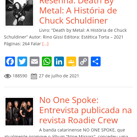
b
A
dI
e
Li
ar
o
p
n
Cl
n
til
Metal: A História de
o
p
a
k
h
Chuck Schuldiner
k
ss
ar
Livro: “Death by Metal: A História de Chuck
ro
Schuldiner” Autor: Rino Gissi Editora: Estética Torta – 2021
Páginas: 264 Falar
[…]
o
m
F
T
E
W
Li
G
C
C
a
w
m
h
n
o
o
o
188590
27 de julho de 2021
c
itt
ai
at
k
o
p
m
e
er
l
s
e
gl
y
p
b
No One Spoke:
A
dI
e
Li
ar
o
p
n
Cl
n
til
Entrevista publicada na
o
p
a
k
h
revista Roadie Crew
k
ss
ar
A banda catarinense NO ONE SPOKE, que
atualmente promove o álbum “Nine Mirrors”, concedeu uma