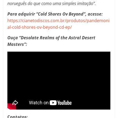
norueguês do que como uma simples imitação”.
Para adquirir “Cold Shores Ov Beyond”, acesse:
https://cianetodiscos.com.br/produtos/pandemoni
al-cold-shores-ov-beyond-cd-ep/
Ouça “Desolate Realms of the Astral Desert
Masters”:
Contatos: