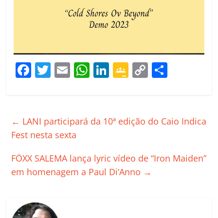
F
T
E
W
Li
G
C
C
a
w
m
h
n
o
o
o
c
itt
ai
at
k
o
p
m
e
er
l
s
e
gl
y
p
←
LANI participará da 10ª edição do Caio Indica
b
A
dI
e
Li
ar
Fest nesta sexta
o
p
n
Cl
n
til
FÖXX SALEMA lança lyric vídeo de “Iron Maiden”
o
p
a
k
h
em homenagem a Paul Di’Anno
→
k
ss
ar
ro
o