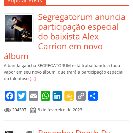
Popular Posts
Segregatorum anuncia
participação especial
do baixista Alex
Carrion em novo
álbum
A banda gaúcha SEGREGATORUM está trabalhando a todo
vapor em seu novo álbum, que trará a participação especial
do talentoso
[…]
F
T
E
W
Li
G
C
C
a
w
m
h
n
o
o
o
204597
8 de fevereiro de 2023
c
itt
ai
at
k
o
p
m
e
er
l
s
e
gl
y
p
Resenha: Death By