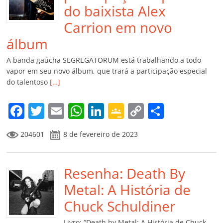
do baixista Alex
Carrion em novo
álbum
A banda gaúcha SEGREGATORUM está trabalhando a todo
vapor em seu novo álbum, que trará a participação especial
do talentoso
[…]
F
T
E
W
Li
G
C
C
a
w
m
h
n
o
o
o
204601
8 de fevereiro de 2023
c
itt
ai
at
k
o
p
m
e
er
l
s
e
gl
y
p
b
Resenha: Death By
A
dI
e
Li
ar
o
p
n
Cl
n
til
Metal: A História de
o
p
a
k
h
Chuck Schuldiner
k
ss
ar
Livro: “Death by Metal: A História de Chuck