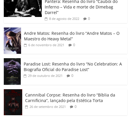
o
p
a
k
h
Pantera: Resenha do livro “Caubói do
Inferno – Vida e morte de Dimebag
k
ss
ar
Darrel”
ro
0
8 de agosto de 2022
o
Andre Matos: Resenha do livro “Andre Matos – O
m
Maestro do Heavy Metal”
0
6 de novembro de 2021
Paradise Lost: Resenha do livro “No Celebration: A
Biografia Oficial do Paradise Lost”
0
29 de outubro de 2021
Cannnibal Corpse: Resenha do livro “Bíblia da
Carnificina”, lançado pela Estética Torta
0
26 de setembro de 2021