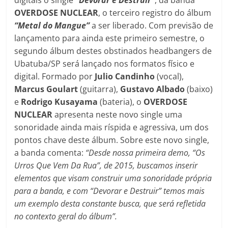
digitais o single
“Devorar e Destruir”
, da banda
OVERDOSE NUCLEAR
, o terceiro registro do álbum
“Metal do Mangue”
a ser liberado. Com previsão de
lançamento para ainda este primeiro semestre, o
segundo álbum destes obstinados headbangers de
Ubatuba/SP será lançado nos formatos físico e
digital. Formado por
Julio Candinho
(vocal),
Marcus Goulart
(guitarra),
Gustavo Albado
(baixo)
e
Rodrigo Kusayama
(bateria), o
OVERDOSE
NUCLEAR
apresenta neste novo single uma
sonoridade ainda mais ríspida e agressiva, um dos
pontos chave deste álbum. Sobre este novo single,
a banda comenta:
“Desde nossa primeira demo, “Os
Urros Que Vem Da Rua”, de 2015, buscamos inserir
elementos que visam construir uma sonoridade própria
para a banda, e com “Devorar e Destruir” temos mais
um exemplo desta constante busca, que será refletida
no contexto geral do álbum”.