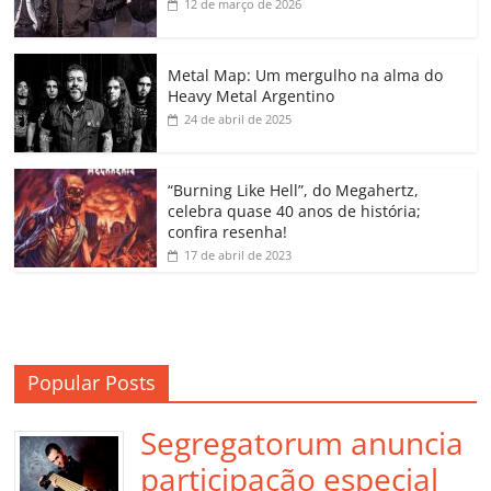
b
A
dI
e
Li
ar
12 de março de 2026
o
p
n
Cl
n
til
o
p
a
k
h
Metal Map: Um mergulho na alma do
Heavy Metal Argentino
k
ss
ar
24 de abril de 2025
ro
o
“Burning Like Hell”, do Megahertz,
m
celebra quase 40 anos de história;
confira resenha!
17 de abril de 2023
Popular Posts
Segregatorum anuncia
participação especial