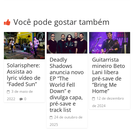
Você pode gostar também
Deadly
Guitarrista
Solarisphere:
Shadows
mineiro Beto
Assista ao
anuncia novo
Lani libera
lyric vídeo de
EP “The
pré-save de
“Faded Sun”
World Fell
“Bring Me
Down” e
Home”
3 de maio de
divulga capa,
12 de dezembro
2022
0
pré-save e
de 2024
track list
24 de outubro de
2025