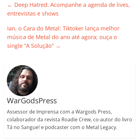
e
er
l
s
e
gl
y
p
←
Deep Hatred: Acompanhe a agenda de lives,
b
A
dI
e
Li
ar
entrevistas e shows
o
p
n
Cl
n
til
Ian, o Cara do Metal: Tiktoker lança melhor
o
p
a
k
h
música de Metal do ano até agora; ouça o
k
ss
ar
single “A Solução”
→
ro
o
m
WarGodsPress
Assessor de Imprensa com a Wargods Press,
colaborador da revista Roadie Crew, co-autor do livro
Tá no Sangue! e podcaster com o Metal Legacy.