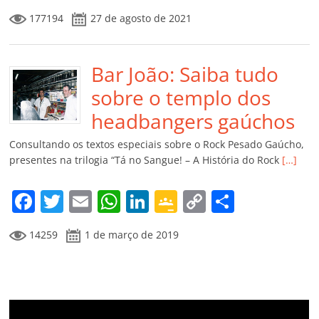
a
w
m
h
n
o
o
o
177194
27 de agosto de 2021
c
itt
ai
at
k
o
p
m
e
er
l
s
e
gl
y
p
b
Bar João: Saiba tudo
A
dI
e
Li
ar
o
p
n
Cl
n
til
sobre o templo dos
o
p
a
k
h
headbangers gaúchos
k
ss
ar
Consultando os textos especiais sobre o Rock Pesado Gaúcho,
ro
presentes na trilogia “Tá no Sangue! – A História do Rock
[…]
o
F
T
E
W
Li
G
C
C
m
a
w
m
h
n
o
o
o
14259
1 de março de 2019
c
itt
ai
at
k
o
p
m
e
er
l
s
e
gl
y
p
b
A
dI
e
Li
ar
o
p
n
Cl
n
til