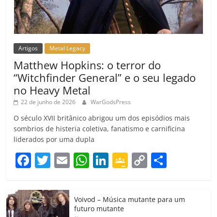
Artigos
Metal Legacy
Matthew Hopkins: o terror do
“Witchfinder General” e o seu legado
no Heavy Metal
22 de junho de 2026
WarGodsPress
O século XVII britânico abrigou um dos episódios mais
sombrios de histeria coletiva, fanatismo e carnificina
liderados por uma dupla
F
T
E
W
Li
G
C
C
a
w
m
h
n
o
o
o
c
itt
ai
at
k
o
p
m
Voivod – Música mutante para um
e
er
l
s
e
gl
y
p
futuro mutante