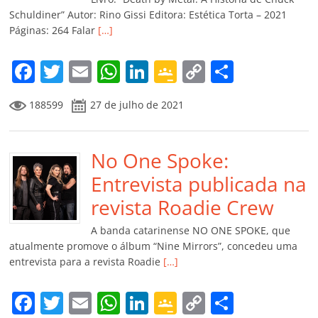
ro
Schuldiner” Autor: Rino Gissi Editora: Estética Torta – 2021
Páginas: 264 Falar
[…]
o
m
F
T
E
W
Li
G
C
C
a
w
m
h
n
o
o
o
188599
27 de julho de 2021
c
itt
ai
at
k
o
p
m
e
er
l
s
e
gl
y
p
b
No One Spoke:
A
dI
e
Li
ar
o
p
n
Cl
n
til
Entrevista publicada na
o
p
a
k
h
revista Roadie Crew
k
ss
ar
A banda catarinense NO ONE SPOKE, que
ro
atualmente promove o álbum “Nine Mirrors”, concedeu uma
entrevista para a revista Roadie
[…]
o
m
F
T
E
W
Li
G
C
C