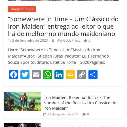
Banger Books
“Somewhere In Time – Um Clássico do
Iron Maiden” entrega ao leitor o que
há de melhor no mundo maideniano
2 de fevereiro de 2023
WarGodsPress
0
Livro: “Somewhere In Time – Um Clássico do Iron
Maiden”Autor: Stjepan JurasTradutor: Luiz Fernando
Souza SpósitoEditora: Estética Torta – 2020Páginas:
F
T
E
W
Li
G
C
C
a
w
m
h
n
o
o
o
c
itt
ai
at
k
o
p
m
Iron Maiden: Resenha do livro “The
e
er
l
s
e
gl
y
p
Number of the Beast – Um Clássico do
b
A
dI
e
Li
ar
Iron Maiden”
0
23 de agosto de 2022
o
p
n
Cl
n
til