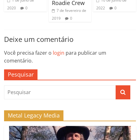
1 de julho de
10 de junho de
Roadie Crew
2020
0
2022
0
7 de fevereiro de
2019
0
Deixe um comentário
Você precisa fazer o
login
para publicar um
comentário.
Pesquisar
Metal Legacy Media