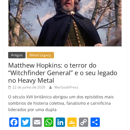
Artigos
Metal Legacy
Matthew Hopkins: o terror do
“Witchfinder General” e o seu legado
no Heavy Metal
22 de junho de 2026
WarGodsPress
O século XVII britânico abrigou um dos episódios mais
sombrios de histeria coletiva, fanatismo e carnificina
liderados por uma dupla
F
T
E
W
Li
G
C
C