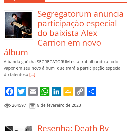
Segregatorum anuncia
participação especial
do baixista Alex
Carrion em novo
álbum
A banda gaúcha SEGREGATORUM está trabalhando a todo
vapor em seu novo álbum, que trará a participação especial
do talentoso
[…]
F
T
E
W
Li
G
C
C
a
w
m
h
n
o
o
o
204597
8 de fevereiro de 2023
c
itt
ai
at
k
o
p
m
e
er
l
s
e
gl
y
p
b
Resenha: Death By
A
dI
e
Li
ar