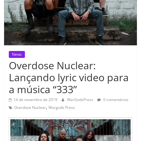
News
Overdose Nuclear:
Lançando lyric video para
a música “333”
14 de novembro de 2019
WarGodsPress
0 comentários
,
Overdose Nuclear
Wargods Press