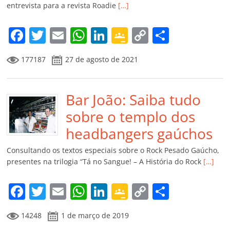
entrevista para a revista Roadie
[…]
o
m
F
T
E
W
Li
G
C
C
a
w
m
h
n
o
o
o
177187
27 de agosto de 2021
c
itt
ai
at
k
o
p
m
e
er
l
s
e
gl
y
p
b
Bar João: Saiba tudo
A
dI
e
Li
ar
o
p
n
Cl
n
til
sobre o templo dos
o
p
a
k
h
headbangers gaúchos
k
ss
ar
Consultando os textos especiais sobre o Rock Pesado Gaúcho,
ro
presentes na trilogia “Tá no Sangue! – A História do Rock
[…]
o
F
T
E
W
Li
G
C
C
m
a
w
m
h
n
o
o
o
14248
1 de março de 2019
c
itt
ai
at
k
o
p
m