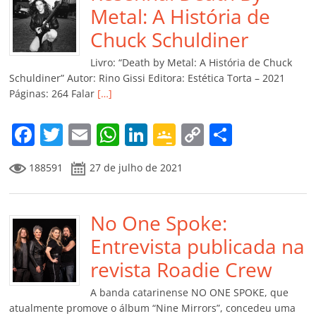
o
p
n
Cl
n
til
Metal: A História de
o
p
a
k
h
Chuck Schuldiner
k
ss
ar
Livro: “Death by Metal: A História de Chuck
ro
Schuldiner” Autor: Rino Gissi Editora: Estética Torta – 2021
Páginas: 264 Falar
[…]
o
m
F
T
E
W
Li
G
C
C
a
w
m
h
n
o
o
o
188591
27 de julho de 2021
c
itt
ai
at
k
o
p
m
e
er
l
s
e
gl
y
p
b
No One Spoke:
A
dI
e
Li
ar
o
p
n
Cl
n
til
Entrevista publicada na
o
p
a
k
h
revista Roadie Crew
k
ss
ar
A banda catarinense NO ONE SPOKE, que
ro
atualmente promove o álbum “Nine Mirrors”, concedeu uma