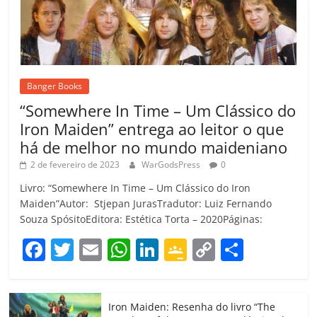
Banger Books
“Somewhere In Time – Um Clássico do
Iron Maiden” entrega ao leitor o que
há de melhor no mundo maideniano
2 de fevereiro de 2023
WarGodsPress
0
Livro: “Somewhere In Time – Um Clássico do Iron
Maiden”Autor: Stjepan JurasTradutor: Luiz Fernando
Souza SpósitoEditora: Estética Torta – 2020Páginas:
F
T
E
W
Li
G
C
C
a
w
m
h
n
o
o
o
c
itt
ai
at
k
o
p
m
Iron Maiden: Resenha do livro “The