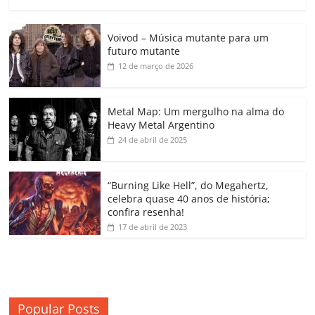
a
w
m
h
n
o
o
o
c
itt
ai
at
k
o
p
m
Voivod – Música mutante para um
e
er
l
s
e
gl
y
p
futuro mutante
b
A
dI
e
Li
ar
12 de março de 2026
o
p
n
Cl
n
til
o
p
a
k
h
Metal Map: Um mergulho na alma do
Heavy Metal Argentino
k
ss
ar
24 de abril de 2025
ro
o
“Burning Like Hell”, do Megahertz,
m
celebra quase 40 anos de história;
confira resenha!
17 de abril de 2023
Popular Posts