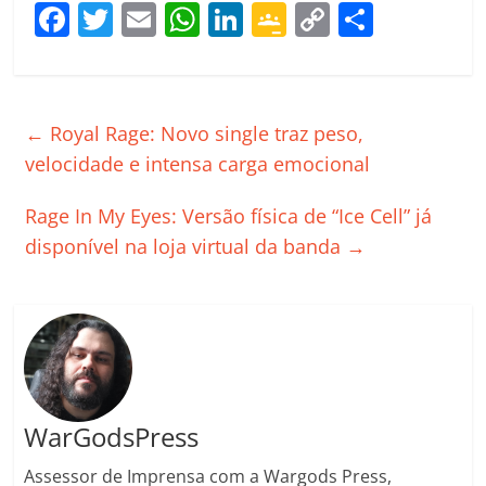
F
T
E
W
Li
G
C
C
a
w
m
h
n
o
o
o
c
itt
ai
at
k
o
p
m
e
er
l
s
e
gl
y
p
←
Royal Rage: Novo single traz peso,
b
A
dI
e
Li
ar
velocidade e intensa carga emocional
o
p
n
Cl
n
til
Rage In My Eyes: Versão física de “Ice Cell” já
o
p
a
k
h
disponível na loja virtual da banda
→
k
ss
ar
ro
o
m
WarGodsPress
Assessor de Imprensa com a Wargods Press,