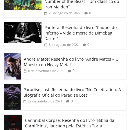
e
er
l
s
e
gl
y
p
Number of the Beast – Um Clássico do
b
A
dI
e
Li
ar
Iron Maiden”
0
23 de agosto de 2022
o
p
n
Cl
n
til
o
p
a
k
h
Pantera: Resenha do livro “Caubói do
Inferno – Vida e morte de Dimebag
k
ss
ar
Darrel”
ro
0
8 de agosto de 2022
o
Andre Matos: Resenha do livro “Andre Matos – O
m
Maestro do Heavy Metal”
0
6 de novembro de 2021
Paradise Lost: Resenha do livro “No Celebration: A
Biografia Oficial do Paradise Lost”
0
29 de outubro de 2021
Cannnibal Corpse: Resenha do livro “Bíblia da
Carnificina”, lançado pela Estética Torta