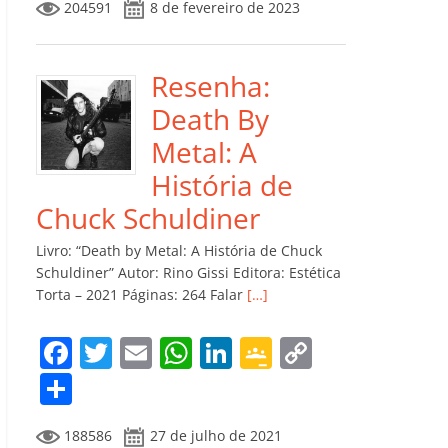
204591
8 de fevereiro de 2023
e
er
l
s
e
gl
y
m
b
A
dI
e
Li
p
o
p
n
Cl
n
ar
Resenha:
o
p
a
k
til
Death By
k
ss
h
Metal: A
ro
ar
História de
o
Chuck Schuldiner
m
Livro: “Death by Metal: A História de Chuck
Schuldiner” Autor: Rino Gissi Editora: Estética
Torta – 2021 Páginas: 264 Falar
[…]
F
T
E
W
Li
G
C
a
w
m
h
n
o
o
C
c
itt
ai
at
k
o
p
o
188586
27 de julho de 2021