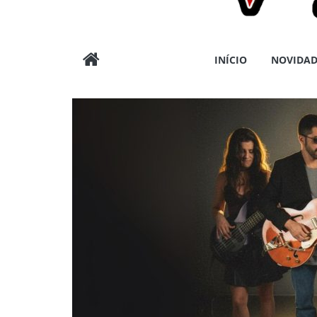
Wargods
INÍCIO
NOVIDAD
Press
Assessoria
e
Conteúdos