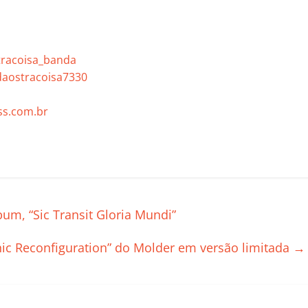
tracoisa_banda
aostracoisa7330
s.com.br
C
o
m
p
m, “Sic Transit Gloria Mundi”
ar
il
hic Reconfiguration” do Molder em versão limitada
→
h
ar