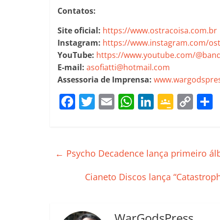
Contatos:
Site oficial:
https://www.ostracoisa.com.br
Instagram:
https://www.instagram.com/os
YouTube:
https://www.youtube.com/@band
E-mail:
asofiatti@hotmail.com
Assessoria de Imprensa:
www.wargodspres
F
T
E
W
Li
G
C
a
w
m
h
n
o
o
c
itt
ai
at
k
o
p
e
er
l
s
e
gl
y
←
Psycho Decadence lança primeiro álbu
b
A
dI
e
Li
o
p
n
Cl
n
t
Cianeto Discos lança “Catastrop
o
p
a
k
k
ss
WarGodsPress