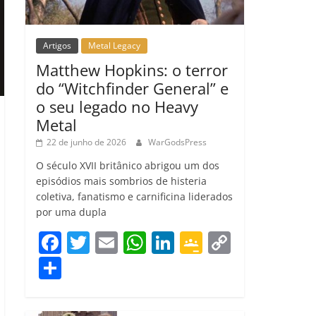
Artigos
Metal Legacy
Matthew Hopkins: o terror
do “Witchfinder General” e
o seu legado no Heavy
Metal
22 de junho de 2026
WarGodsPress
O século XVII britânico abrigou um dos
episódios mais sombrios de histeria
coletiva, fanatismo e carnificina liderados
por uma dupla
F
T
E
W
Li
G
C
a
w
m
h
n
o
o
C
c
itt
ai
at
k
o
p
o
e
er
l
s
e
gl
y
m