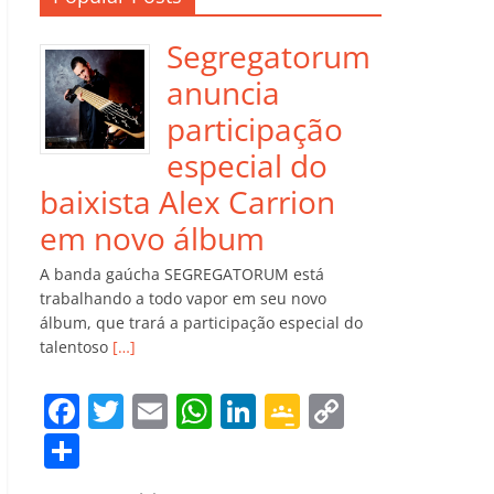
Segregatorum
anuncia
participação
especial do
baixista Alex Carrion
em novo álbum
A banda gaúcha SEGREGATORUM está
trabalhando a todo vapor em seu novo
álbum, que trará a participação especial do
talentoso
[…]
F
T
E
W
Li
G
C
a
w
m
h
n
o
o
C
c
itt
ai
at
k
o
p
o