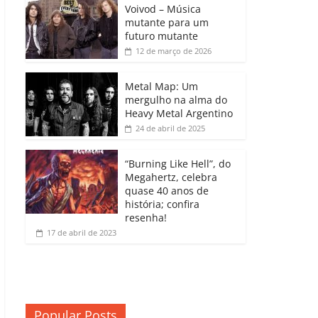
b
A
dI
e
Li
Voivod – Música
p
mutante para um
o
p
n
Cl
n
ar
futuro mutante
12 de março de 2026
o
p
a
k
til
k
ss
h
Metal Map: Um
ro
mergulho na alma do
ar
Heavy Metal Argentino
o
24 de abril de 2025
m
“Burning Like Hell”, do
Megahertz, celebra
quase 40 anos de
história; confira
resenha!
17 de abril de 2023
Popular Posts