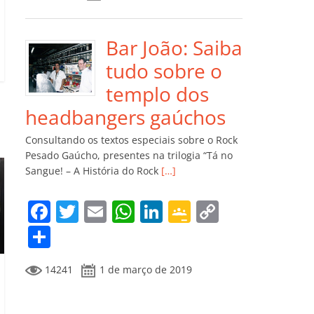
e
er
l
s
e
gl
y
m
b
A
dI
e
Li
p
o
p
n
Cl
n
ar
Bar João: Saiba
o
p
a
k
til
tudo sobre o
k
ss
h
templo dos
ro
ar
headbangers gaúchos
o
Consultando os textos especiais sobre o Rock
m
Pesado Gaúcho, presentes na trilogia “Tá no
Sangue! – A História do Rock
[…]
F
T
E
W
Li
G
C
a
w
m
h
n
o
o
C
c
itt
ai
at
k
o
p
o
14241
1 de março de 2019
e
er
l
s
e
gl
y
m
b
A
dI
e
Li
p