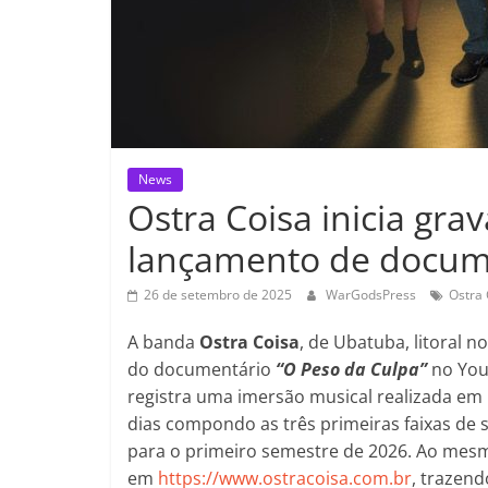
News
Ostra Coisa inicia gr
lançamento de docume
26 de setembro de 2025
WarGodsPress
Ostra 
A banda
Ostra Coisa
, de Ubatuba, litoral 
do documentário
“O Peso da Culpa”
no You
registra uma imersão musical realizada em
dias compondo as três primeiras faixas de 
para o primeiro semestre de 2026. Ao mesmo
em
https://www.ostracoisa.com.br
, trazend