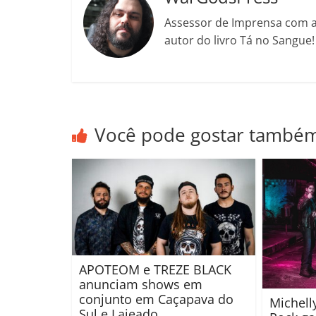
ro
Assessor de Imprensa com a 
o
autor do livro Tá no Sangue
m
Você pode gostar també
APOTEOM e TREZE BLACK
anunciam shows em
conjunto em Caçapava do
Michell
Sul e Lajeado