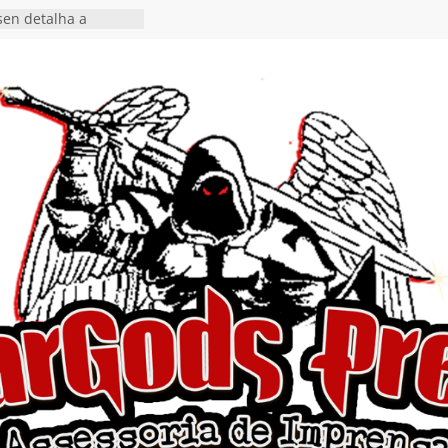
en detalha a
“Fly Rig” definitivo
estival Hell’s Heroes
vídeo de guitar & bass
e “Eclipse”, segundo
um “Dreaming”
tiona a
e a artificialidade
ngle e videoclipe de
s”
da gaúcha de Heavy
debut “Hellforge”
ingle “Dead Flies
á nas plataformas em
rge A. Romero