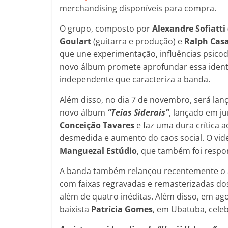
merchandising disponíveis para compra.
O grupo, composto por
Alexandre Sofiatti
Goulart
(guitarra e produção) e
Ralph
Cas
que une experimentação, influências psicod
novo álbum promete aprofundar essa ident
independente que caracteriza a banda.
Além disso, no dia 7 de novembro, será lan
novo álbum
“Teias Siderais”
, lançado em j
Conceição Tavares
e faz uma dura crítica 
desmedida e aumento do caos social. O vide
Manguezal Estúdio
, que também foi respon
A banda também relançou recentemente o
com faixas regravadas e remasterizadas do
além de quatro inéditas. Além disso, em ag
baixista
Patrícia Gomes
, em Ubatuba, celeb