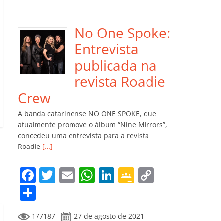
e
er
l
s
e
gl
y
m
b
A
dI
e
Li
p
o
p
n
Cl
n
ar
No One Spoke:
o
p
a
k
til
Entrevista
k
ss
h
publicada na
ro
ar
revista Roadie
o
Crew
m
A banda catarinense NO ONE SPOKE, que
atualmente promove o álbum “Nine Mirrors”,
concedeu uma entrevista para a revista
Roadie
[…]
F
T
E
W
Li
G
C
a
w
m
h
n
o
o
C
c
itt
ai
at
k
o
p
o
177187
27 de agosto de 2021