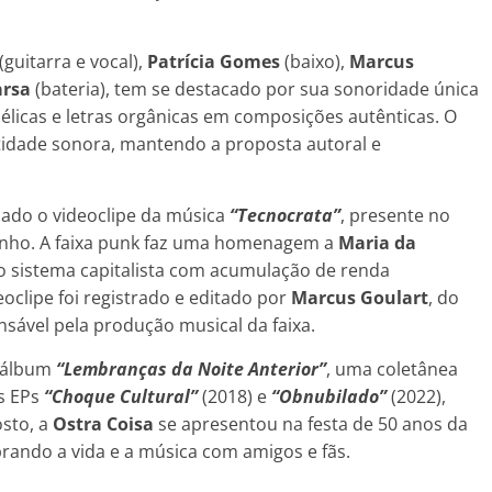
(guitarra e vocal),
Patrícia
Gomes
(baixo),
Marcus
arsa
(bateria), tem se destacado por sua sonoridade única
élicas e letras orgânicas em composições autênticas. O
idade sonora, mantendo a proposta autoral e
çado o videoclipe da música
“Tecnocrata”
, presente no
unho. A faixa punk faz uma homenagem a
Maria da
ao sistema capitalista com acumulação de renda
oclipe foi registrado e editado por
Marcus Goulart
, do
sável pela produção musical da faixa.
 álbum
“Lembranças da Noite Anterior”
, uma coletânea
s EPs
“Choque Cultural”
(2018) e
“Obnubilado”
(2022),
osto, a
Ostra Coisa
se apresentou na festa de 50 anos da
rando a vida e a música com amigos e fãs.