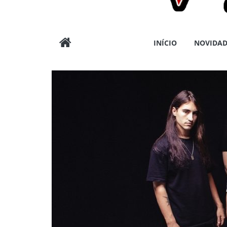
Wargods
INÍCIO
NOVIDAD
Press
Assessoria
e
Conteúdos