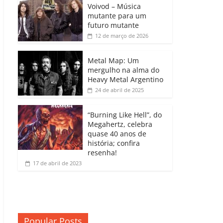
b
A
dI
e
Li
Voivod – Música
p
mutante para um
o
p
n
Cl
n
ar
futuro mutante
12 de março de 2026
o
p
a
k
til
k
ss
h
Metal Map: Um
ro
mergulho na alma do
ar
Heavy Metal Argentino
o
24 de abril de 2025
m
“Burning Like Hell”, do
Megahertz, celebra
quase 40 anos de
história; confira
resenha!
17 de abril de 2023
Popular Posts