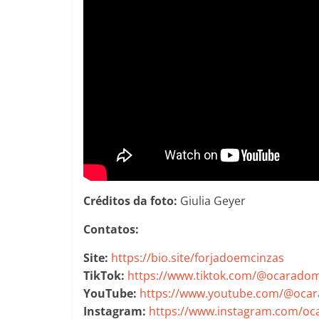
Créditos da foto:
Giulia Geyer
Contatos:
Site:
https://bio.site/forjadoemcinzas
TikTok:
https://www.tiktok.com/@ocaradom
YouTube:
https://www.youtube.com/@oca
Instagram:
https://www.instagram.com/oc