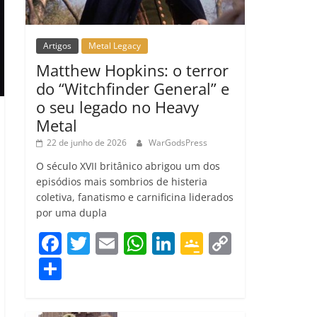
Artigos
Metal Legacy
Matthew Hopkins: o terror
do “Witchfinder General” e
o seu legado no Heavy
Metal
22 de junho de 2026
WarGodsPress
O século XVII britânico abrigou um dos
episódios mais sombrios de histeria
coletiva, fanatismo e carnificina liderados
por uma dupla
F
T
E
W
Li
G
C
a
w
m
h
n
o
o
C
c
itt
ai
at
k
o
p
o
e
er
l
s
e
gl
y
m