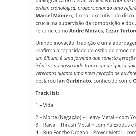
bibliográfica do Metal.
“A ideia era criar um 
ordem cronológica, proporcionando uma referên
Marcel Maineri
, diretor executivo do disco
crucial na supervisão da composição e dos 
renome como
André Moraes
,
Cezar Tortore
Unindo inovação, tradição e uma abordage
reafirma a capacidade do estilo de emocionar,
um álbum; é uma jornada que conecta gerações. 
icônicos ao nosso lado trouxe uma riqueza únic
veteranos quanto uma nova geração de ouvintes
declarou
Ian Garbinato
, conhecido como
O
Track list:
1 – Vida
2 – Morte (Negação) – Heavy Metal – com Y
3 – Raiva – Thrash Metal = com Ya Exodus 
4 – Run For the Dragon – Power Metal – com