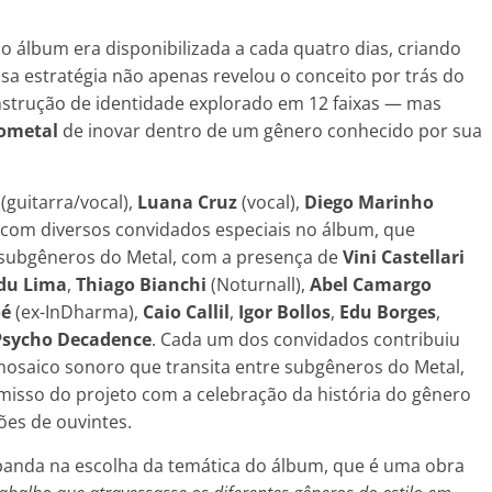
o álbum era disponibilizada a cada quatro dias, criando
sa estratégia não apenas revelou o conceito por trás do
onstrução de identidade explorado em 12 faixas — mas
ometal
de inovar dentro de um gênero conhecido por sua
(guitarra/vocal),
Luana Cruz
(vocal),
Diego Marinho
 com diversos convidados especiais no álbum, que
 subgêneros do Metal, com a presença de
Vini Castellari
du Lima
,
Thiago Bianchi
(Noturnall),
Abel Camargo
é
(ex-InDharma),
Caio
Callil
,
Igor
Bollos
,
Edu
Borges
,
Psycho Decadence
. Cada um dos convidados contribuiu
mosaico sonoro que transita entre subgêneros do Metal,
isso do projeto com a celebração da história do gênero
ões de ouvintes.
banda na escolha da temática do álbum, que é uma obra