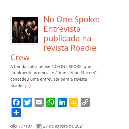
e
er
l
s
e
gl
y
m
b
A
dI
e
Li
p
o
p
n
Cl
n
ar
No One Spoke:
o
p
a
k
til
Entrevista
k
ss
h
publicada na
ro
ar
revista Roadie
o
Crew
m
A banda catarinense NO ONE SPOKE, que
atualmente promove o álbum “Nine Mirrors”,
concedeu uma entrevista para a revista
Roadie
[…]
F
T
E
W
Li
G
C
a
w
m
h
n
o
o
C
c
itt
ai
at
k
o
p
o
177187
27 de agosto de 2021