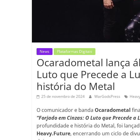
News
Plataformas Digitais
Ocaradometal lança á
Luto que Precede a L
história do Metal
25 de novembro de 2024
WarGodsPress
Heavy
O comunicador e banda
Ocaradometal
fin
“Forjado em Cinzas: O Luto que Precede a 
profundidade e história do Metal, foi lançad
Heavy.Future
, encerrando um ciclo de div