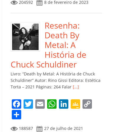
204592
8 de fevereiro de 2023
e
er
l
s
e
gl
y
m
b
A
dI
e
Li
p
o
p
n
Cl
n
ar
Resenha:
o
p
a
k
til
Death By
k
ss
h
Metal: A
ro
ar
História de
o
Chuck Schuldiner
m
Livro: “Death by Metal: A História de Chuck
Schuldiner” Autor: Rino Gissi Editora: Estética
Torta – 2021 Páginas: 264 Falar
[…]
F
T
E
W
Li
G
C
a
w
m
h
n
o
o
C
c
itt
ai
at
k
o
p
o
188587
27 de julho de 2021