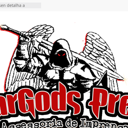
en detalha a
“Fly Rig” definitivo
estival Hell’s Heroes
vídeo de guitar & bass
e “Eclipse”, segundo
um “Dreaming”
tiona a
e a artificialidade
ngle e videoclipe de
s”
da gaúcha de Heavy
debut “Hellforge”
ingle “Dead Flies
á nas plataformas em
rge A. Romero