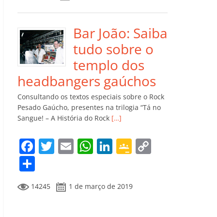
e
er
l
s
e
gl
y
m
b
A
dI
e
Li
p
o
p
n
Cl
n
ar
Bar João: Saiba
o
p
a
k
til
tudo sobre o
k
ss
h
templo dos
ro
ar
headbangers gaúchos
o
Consultando os textos especiais sobre o Rock
m
Pesado Gaúcho, presentes na trilogia “Tá no
Sangue! – A História do Rock
[…]
F
T
E
W
Li
G
C
a
w
m
h
n
o
o
C
c
itt
ai
at
k
o
p
o
14245
1 de março de 2019
e
er
l
s
e
gl
y
m
b
A
dI
e
Li
p