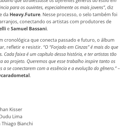
trabalho que atravessasse os diferentes gêneros do estilo em
cia para os ouvintes, especialmente os mais jovens”
, diz
 e da
Heavy.Future
. Nesse processo, o selo também foi
arranjos, conectando os artistas com produtores de
lli
e
Samuel Bassani
.
m cronológica que conecta passado e futuro, o álbum
 refletir e resistir.
“O “Forjado em Cinzas” é mais do que
Cada faixa é um capítulo dessa história, e ter artistas tão
a ao projeto. Queremos que esse trabalho inspire tanto os
 a se conectarem com a essência e a evolução do gênero.”
–
caradometal
.
ohan Kisser
e Dudu Lima
 Thiago Bianchi