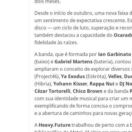
dois meses.
Desde o início de outubro, uma nova faixa d
um sentimento de expectativa crescente. Es
disco — um ciclo de luto, superação e rec
também destacou a capacidade do
Ocarad
fidelidade às raízes.
A banda, que é formada por
Ian Garbinato
(baixo) e
Gabriel Martens
(bateria), contou
ampliaram o conceito de explorar diversos
(Project46),
Ya Exodus
(Eskröta),
Velles
,
Du
(Hibria),
Yohann
Kisser
,
Rappa
Nui
e
DJ
No
Cézar
Tortorelli
,
Chico
Brown
e da banda
com sua identidade musical para criar um 
exemplificando de forma concisa o comprom
e a abertura de caminhos para novas geraç
A
Heavy.Future
trabalhou de perto com a 