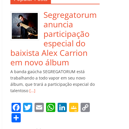
Segregatorum
anuncia
participação
especial do
baixista Alex Carrion
em novo álbum
A banda gaúcha SEGREGATORUM está
trabalhando a todo vapor em seu novo
álbum, que trará a participação especial do
talentoso
[…]
F
T
E
W
Li
G
C
a
w
m
h
n
o
o
C
c
itt
ai
at
k
o
p
o