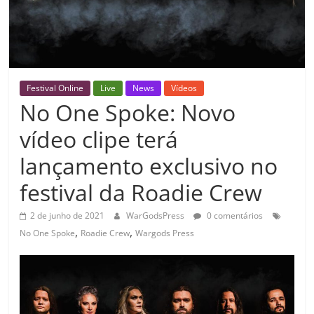
Festival Online
Live
News
Vídeos
No One Spoke: Novo
vídeo clipe terá
lançamento exclusivo no
festival da Roadie Crew
2 de junho de 2021
WarGodsPress
0 comentários
,
,
No One Spoke
Roadie Crew
Wargods Press