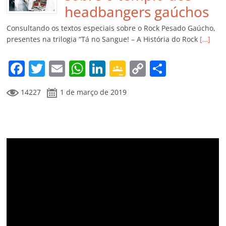
o
p
a
k
h
headbangers gaúchos
k
ss
ar
Consultando os textos especiais sobre o Rock Pesado Gaúcho,
ro
presentes na trilogia “Tá no Sangue! – A História do Rock
[…]
o
F
T
E
W
Li
G
C
C
m
a
w
m
h
n
o
o
o
14227
1 de março de 2019
c
itt
ai
at
k
o
p
m
e
er
l
s
e
gl
y
p
b
A
dI
e
Li
ar
o
p
n
Cl
n
til
o
p
a
k
h
k
ss
ar
ro
o