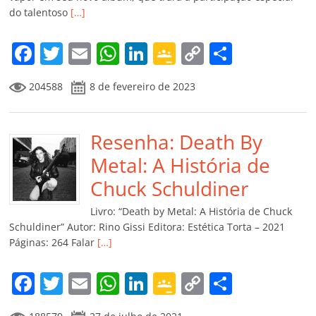
do talentoso
[…]
F
T
E
W
Li
G
C
C
a
w
m
h
n
o
o
o
204588
8 de fevereiro de 2023
c
itt
ai
at
k
o
p
m
e
er
l
s
e
gl
y
p
b
Resenha: Death By
A
dI
e
Li
ar
o
p
n
Cl
n
til
Metal: A História de
o
p
a
k
h
Chuck Schuldiner
k
ss
ar
Livro: “Death by Metal: A História de Chuck
ro
Schuldiner” Autor: Rino Gissi Editora: Estética Torta – 2021
Páginas: 264 Falar
[…]
o
m
F
T
E
W
Li
G
C
C
a
w
m
h
n
o
o
o