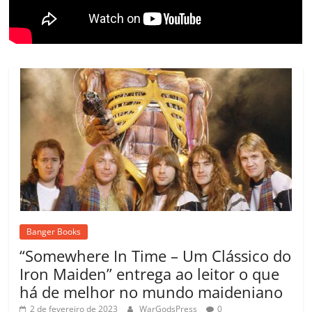
m
Banger Books
“Somewhere In Time – Um Clássico do
Iron Maiden” entrega ao leitor o que
há de melhor no mundo maideniano
2 de fevereiro de 2023
WarGodsPress
0