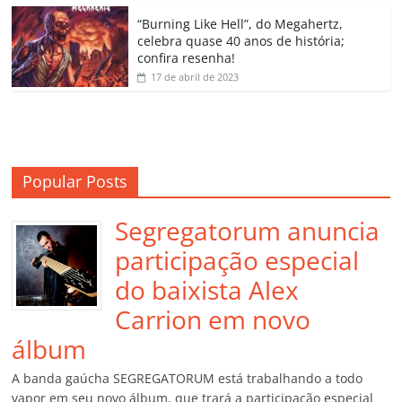
o
“Burning Like Hell”, do Megahertz,
m
celebra quase 40 anos de história;
confira resenha!
17 de abril de 2023
Popular Posts
Segregatorum anuncia
participação especial
do baixista Alex
Carrion em novo
álbum
A banda gaúcha SEGREGATORUM está trabalhando a todo
vapor em seu novo álbum, que trará a participação especial