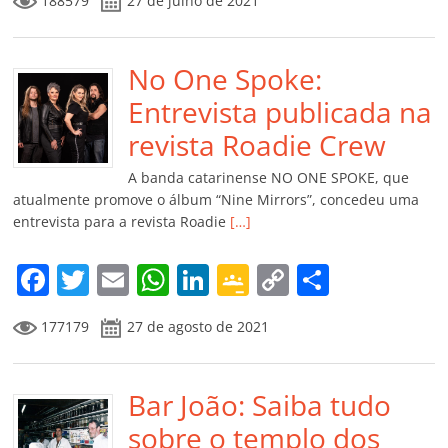
188579
27 de julho de 2021
c
itt
ai
at
k
o
p
m
e
er
l
s
e
gl
y
p
b
No One Spoke:
A
dI
e
Li
ar
o
p
n
Cl
n
til
Entrevista publicada na
o
p
a
k
h
revista Roadie Crew
k
ss
ar
A banda catarinense NO ONE SPOKE, que
ro
atualmente promove o álbum “Nine Mirrors”, concedeu uma
entrevista para a revista Roadie
[…]
o
m
F
T
E
W
Li
G
C
C
a
w
m
h
n
o
o
o
177179
27 de agosto de 2021
c
itt
ai
at
k
o
p
m
e
er
l
s
e
gl
y
p
b
Bar João: Saiba tudo
A
dI
e
Li
ar
o
p
n
Cl
n
til
sobre o templo dos