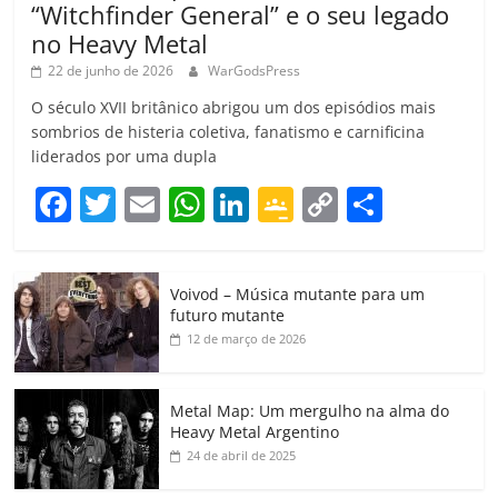
“Witchfinder General” e o seu legado
no Heavy Metal
22 de junho de 2026
WarGodsPress
O século XVII britânico abrigou um dos episódios mais
sombrios de histeria coletiva, fanatismo e carnificina
liderados por uma dupla
F
T
E
W
Li
G
C
C
a
w
m
h
n
o
o
o
c
itt
ai
at
k
o
p
m
Voivod – Música mutante para um
e
er
l
s
e
gl
y
p
futuro mutante
b
A
dI
e
Li
ar
12 de março de 2026
o
p
n
Cl
n
til
o
p
a
k
h
Metal Map: Um mergulho na alma do
Heavy Metal Argentino
k
ss
ar
24 de abril de 2025
ro