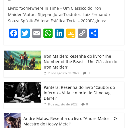
Livro: “Somewhere In Time – Um Clássico do Iron
Maiden”Autor: Stjepan JurasTradutor: Luiz Fernando
Souza SpósitoEditora: Estética Torta – 2020Páginas:
F
T
E
W
Li
G
C
C
a
w
m
h
n
o
o
o
c
itt
ai
at
k
o
p
m
Iron Maiden: Resenha do livro “The
e
er
l
s
e
gl
y
p
Number of the Beast – Um Clássico do
b
A
dI
e
Li
ar
Iron Maiden”
0
23 de agosto de 2022
o
p
n
Cl
n
til
o
p
a
k
h
Pantera: Resenha do livro “Caubói do
Inferno – Vida e morte de Dimebag
k
ss
ar
Darrel”
ro
0
8 de agosto de 2022
o
Andre Matos: Resenha do livro “Andre Matos – O
m
Maestro do Heavy Metal”