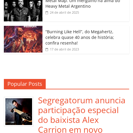
o
p
a
k
h
Metal Map: Um mergulho na alma do
Heavy Metal Argentino
k
ss
ar
24 de abril de 2025
ro
o
“Burning Like Hell”, do Megahertz,
m
celebra quase 40 anos de história;
confira resenha!
17 de abril de 2023
Popular Posts
Segregatorum anuncia
participação especial
do baixista Alex
Carrion em novo