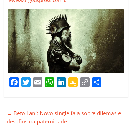
www.wargodspress.com.br
F
T
E
W
Li
G
C
C
a
w
m
h
n
o
o
o
c
itt
ai
at
k
o
p
m
e
er
l
s
e
gl
y
p
←
Beto Lani: Novo single fala sobre dilemas e
b
A
dI
e
Li
ar
desafios da paternidade
o
p
n
Cl
n
til