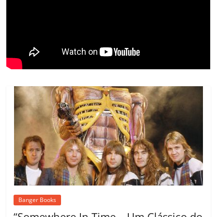
ro
o
m
Banger Books
“Somewhere In Time – Um Clássico do