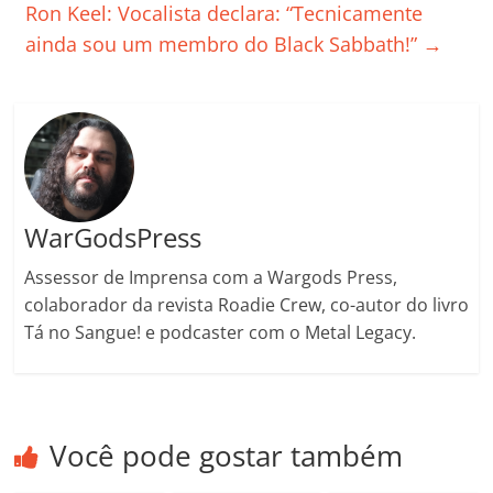
Ron Keel: Vocalista declara: “Tecnicamente
o
p
a
k
h
ainda sou um membro do Black Sabbath!”
→
k
ss
ar
ro
o
m
WarGodsPress
Assessor de Imprensa com a Wargods Press,
colaborador da revista Roadie Crew, co-autor do livro
Tá no Sangue! e podcaster com o Metal Legacy.
Você pode gostar também