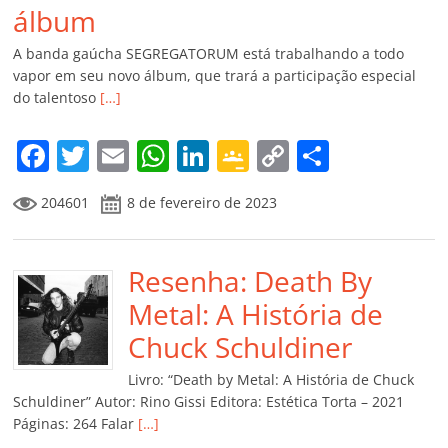
álbum
A banda gaúcha SEGREGATORUM está trabalhando a todo
vapor em seu novo álbum, que trará a participação especial
do talentoso
[…]
F
T
E
W
Li
G
C
C
a
w
m
h
n
o
o
o
204601
8 de fevereiro de 2023
c
itt
ai
at
k
o
p
m
e
er
l
s
e
gl
y
p
b
Resenha: Death By
A
dI
e
Li
ar
o
p
n
Cl
n
til
Metal: A História de
o
p
a
k
h
Chuck Schuldiner
k
ss
ar
Livro: “Death by Metal: A História de Chuck
ro
Schuldiner” Autor: Rino Gissi Editora: Estética Torta – 2021
Páginas: 264 Falar
[…]
o