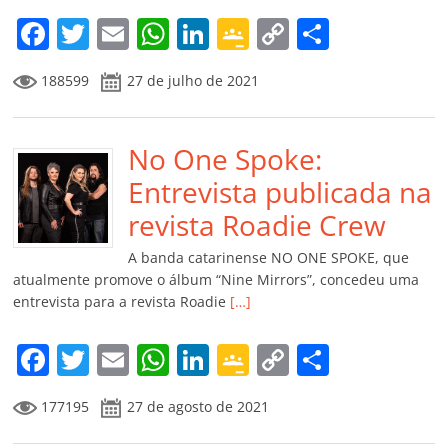
m
F
T
E
W
Li
G
C
C
a
w
m
h
n
o
o
o
188599
27 de julho de 2021
c
itt
ai
at
k
o
p
m
e
er
l
s
e
gl
y
p
b
No One Spoke:
A
dI
e
Li
ar
o
p
n
Cl
n
til
Entrevista publicada na
o
p
a
k
h
revista Roadie Crew
k
ss
ar
A banda catarinense NO ONE SPOKE, que
ro
atualmente promove o álbum “Nine Mirrors”, concedeu uma
entrevista para a revista Roadie
[…]
o
m
F
T
E
W
Li
G
C
C
a
w
m
h
n
o
o
o
177195
27 de agosto de 2021
c
itt
ai
at
k
o
p
m