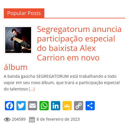
Popular Posts
Segregatorum anuncia
participação especial
do baixista Alex
Carrion em novo
álbum
A banda gaúcha SEGREGATORUM está trabalhando a todo
vapor em seu novo álbum, que trará a participação especial
do talentoso
[…]
F
T
E
W
Li
G
C
C
a
w
m
h
n
o
o
o
204589
8 de fevereiro de 2023
c
itt
ai
at
k
o
p
m