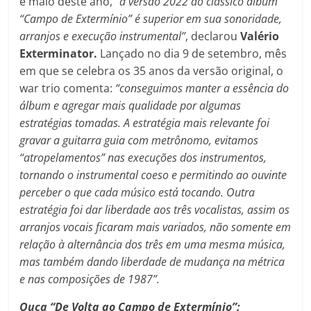
e maio deste ano,
“a versão 2022 do clássico álbum
“Campo de Extermínio” é superior em sua sonoridade,
arranjos e execução instrumental”
, declarou
Valério
Exterminator.
Lançado no dia 9 de setembro, mês
em que se celebra os 35 anos da versão original, o
war trio comenta:
“conseguimos manter a essência do
álbum e agregar mais qualidade por algumas
estratégias tomadas. A estratégia mais relevante foi
gravar a guitarra guia com metrônomo, evitamos
“atropelamentos” nas execuções dos instrumentos,
tornando o instrumental coeso e permitindo ao ouvinte
perceber o que cada músico está tocando. Outra
estratégia foi dar liberdade aos três vocalistas, assim os
arranjos vocais ficaram mais variados, não somente em
relação à alternância dos três em uma mesma música,
mas também dando liberdade de mudança na métrica
e nas composições de 1987”.
Ouça “De Volta ao Campo de Extermínio”: