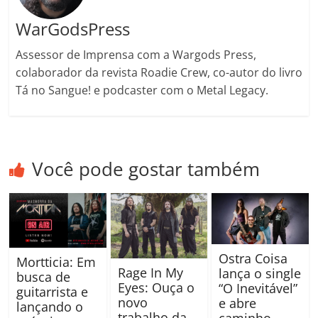
WarGodsPress
Assessor de Imprensa com a Wargods Press,
colaborador da revista Roadie Crew, co-autor do livro
Tá no Sangue! e podcaster com o Metal Legacy.
Você pode gostar também
Ostra Coisa
Mortticia: Em
Rage In My
lança o single
busca de
Eyes: Ouça o
“O Inevitável”
guitarrista e
novo
e abre
lançando o
trabalho da