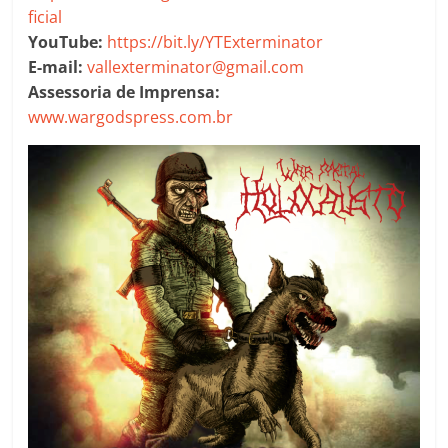
ficial
YouTube:
https://bit.ly/YTExterminator
E-mail:
vallexterminator@gmail.com
Assessoria de Imprensa:
www.wargodspress.com.br