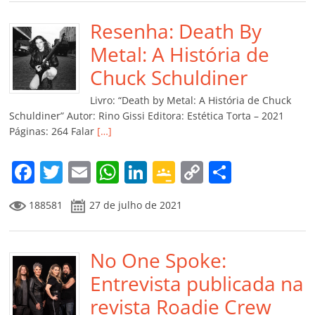
e
er
l
s
e
gl
y
p
b
Resenha: Death By
A
dI
e
Li
ar
o
p
n
Cl
n
til
Metal: A História de
o
p
a
k
h
Chuck Schuldiner
k
ss
ar
Livro: “Death by Metal: A História de Chuck
ro
Schuldiner” Autor: Rino Gissi Editora: Estética Torta – 2021
Páginas: 264 Falar
[…]
o
m
F
T
E
W
Li
G
C
C
a
w
m
h
n
o
o
o
188581
27 de julho de 2021
c
itt
ai
at
k
o
p
m
e
er
l
s
e
gl
y
p
b
No One Spoke:
A
dI
e
Li
ar
o
p
n
Cl
n
til
Entrevista publicada na
o
p
a
k
h
revista Roadie Crew