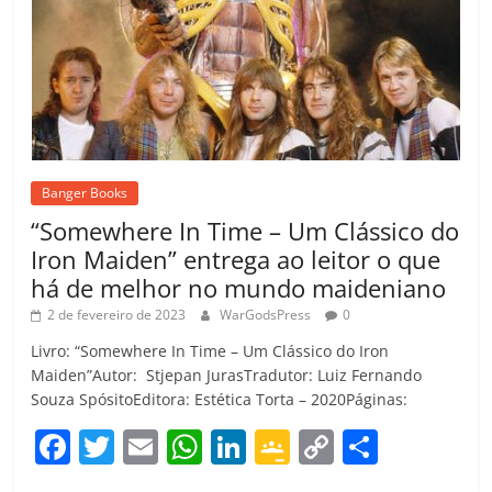
Banger Books
“Somewhere In Time – Um Clássico do
Iron Maiden” entrega ao leitor o que
há de melhor no mundo maideniano
2 de fevereiro de 2023
WarGodsPress
0
Livro: “Somewhere In Time – Um Clássico do Iron
Maiden”Autor: Stjepan JurasTradutor: Luiz Fernando
Souza SpósitoEditora: Estética Torta – 2020Páginas:
F
T
E
W
Li
G
C
C
a
w
m
h
n
o
o
o