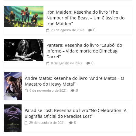
c
itt
ai
at
k
o
p
m
Iron Maiden: Resenha do livro “The
e
er
l
s
e
gl
y
p
Number of the Beast – Um Clássico do
b
A
dI
e
Li
ar
Iron Maiden”
0
23 de agosto de 2022
o
p
n
Cl
n
til
o
p
a
k
h
Pantera: Resenha do livro “Caubói do
Inferno – Vida e morte de Dimebag
k
ss
ar
Darrel”
ro
0
8 de agosto de 2022
o
Andre Matos: Resenha do livro “Andre Matos – O
m
Maestro do Heavy Metal”
0
6 de novembro de 2021
Paradise Lost: Resenha do livro “No Celebration: A
Biografia Oficial do Paradise Lost”
0
29 de outubro de 2021