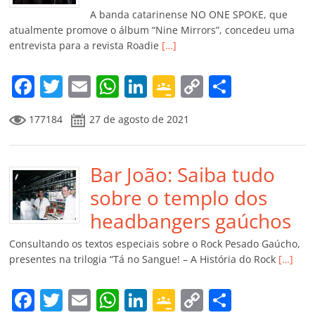
k
ss
ar
A banda catarinense NO ONE SPOKE, que
ro
atualmente promove o álbum “Nine Mirrors”, concedeu uma
entrevista para a revista Roadie
[…]
o
m
F
T
E
W
Li
G
C
C
a
w
m
h
n
o
o
o
177184
27 de agosto de 2021
c
itt
ai
at
k
o
p
m
e
er
l
s
e
gl
y
p
b
Bar João: Saiba tudo
A
dI
e
Li
ar
o
p
n
Cl
n
til
sobre o templo dos
o
p
a
k
h
headbangers gaúchos
k
ss
ar
Consultando os textos especiais sobre o Rock Pesado Gaúcho,
ro
presentes na trilogia “Tá no Sangue! – A História do Rock
[…]
o
F
T
E
W
Li
G
C
C
m