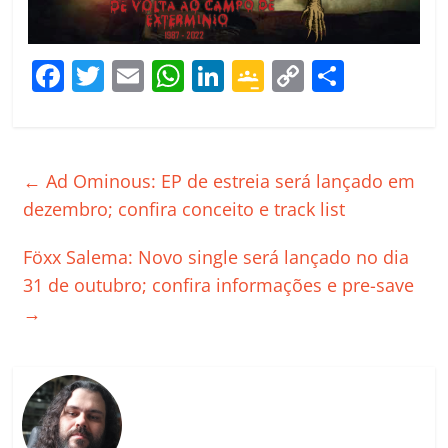
F
T
E
W
Li
G
C
C
a
w
m
h
n
o
o
o
c
itt
ai
at
k
o
p
m
e
er
l
s
e
gl
y
p
←
Ad Ominous: EP de estreia será lançado em
b
A
dI
e
Li
ar
dezembro; confira conceito e track list
o
p
n
Cl
n
til
Föxx Salema: Novo single será lançado no dia
o
p
a
k
h
31 de outubro; confira informações e pre-save
k
ss
ar
→
ro
o
m