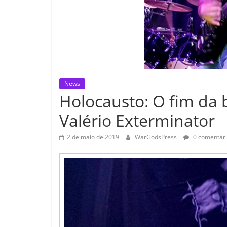
News
Holocausto: O fim da 
Valério Exterminator
2 de maio de 2019
WarGodsPress
0 comentár