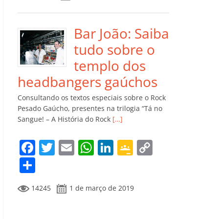
e
er
l
s
e
gl
y
m
b
A
dI
e
Li
p
o
p
n
Cl
n
ar
Bar João: Saiba
o
p
a
k
til
tudo sobre o
k
ss
h
templo dos
ro
ar
headbangers gaúchos
o
Consultando os textos especiais sobre o Rock
m
Pesado Gaúcho, presentes na trilogia “Tá no
Sangue! – A História do Rock
[…]
F
T
E
W
Li
G
C
a
w
m
h
n
o
o
C
c
itt
ai
at
k
o
p
o
14245
1 de março de 2019
e
er
l
s
e
gl
y
m
b
A
dI
e
Li
p