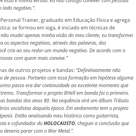
ue essa é minha versão: eu não consigo conviver com pessoas
 lado negativo.”.
 Personal Trainer, graduado em Educação Física e agrega
ca; se formou em ioga, é iniciado em técnicas de
 não mudei apenas minha visão do meu cliente, eu transformei
a os aspectos negativos, através das palavras, dos
 você cria ao seu redor um mundo negativo. De acordo com o
pessoas com quem mais convive.”
 mas de outros projetos e bandas:
“
Definitivamente não
ipo de pessoa. Portanto com essa formação em hipótese alguma
róximo passo era dar continuidade ao excelente momento que
tremo. Transformar o projeto BHell em banda foi o primeiro.
as bandas dos anos 80. Na sequência virá um álbum Tributo
ários vocalistas daquela época. Em andamento tem o projeto
enis. Então analisando meu histórico como guitarrista,
rista e cofundador do
HOLOCAUSTO
, cheguei a conclusão que
o deveria parar com o War Metal.”.