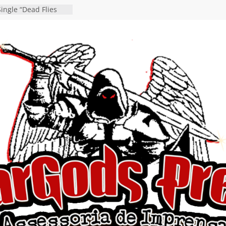
ingle “Dead Flies
á nas plataformas em
rge A. Romero
en detalha a
“Fly Rig” definitivo
estival Hell’s Heroes
vídeo de guitar & bass
e “Eclipse”, segundo
um “Dreaming”
tiona a
e a artificialidade
ngle e videoclipe de
s”
da gaúcha de Heavy
debut “Hellforge”