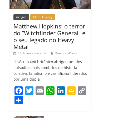
Artigos
Metal Legacy
Matthew Hopkins: o terror
do “Witchfinder General” e
o seu legado no Heavy
Metal
22 de junho de 2026
WarGodsPress
O século XVII britânico abrigou um dos
episódios mais sombrios de histeria
coletiva, fanatismo e carnificina liderados
por uma dupla
F
T
E
W
Li
G
C
a
w
m
h
n
o
o
C
c
itt
ai
at
k
o
p
o
e
er
l
s
e
gl
y
m