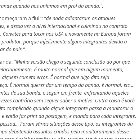
rande quando nos uníamos em prol da banda.”.
 começaram a fluir:
“de nada adiantaram os ataques
z, e dessa vez a nível internacional e culminou no contrato
. Convites para tocar nos USA e novamente na Europa foram
rodutor, porque infelizmente alguns integrantes devido a
r do país.”.
banda:
“Minha versão chega a seguinte conclusão do por que
 relacionamento, é muito normal que em algum momento,
alguém cometa erros. É normal que algo dito seja
beça. É normal querer dar um tempo da banda, é normal, etc…
antes de sua banda, e seguir em frente, enfrentando aqueles
vezes contrário sem sequer saber o motivo. Outra coisa é você
uito complicado quando algum integrante passa a monitorar o
, e então faz print da postagem, e manda para cada integrante,
 pessoa… Foram várias situações desse tipo, os integrantes da
mpo debatendo assuntos criados pelo monitoramento desse