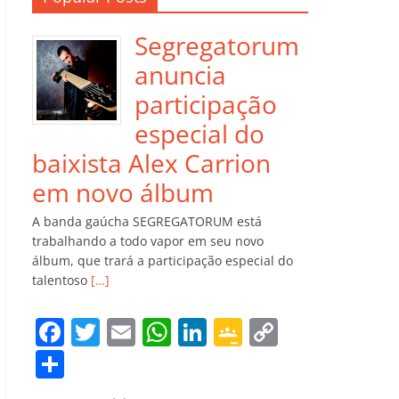
Segregatorum
anuncia
participação
especial do
baixista Alex Carrion
em novo álbum
A banda gaúcha SEGREGATORUM está
trabalhando a todo vapor em seu novo
álbum, que trará a participação especial do
talentoso
[…]
F
T
E
W
Li
G
C
a
w
m
h
n
o
o
C
c
itt
ai
at
k
o
p
o