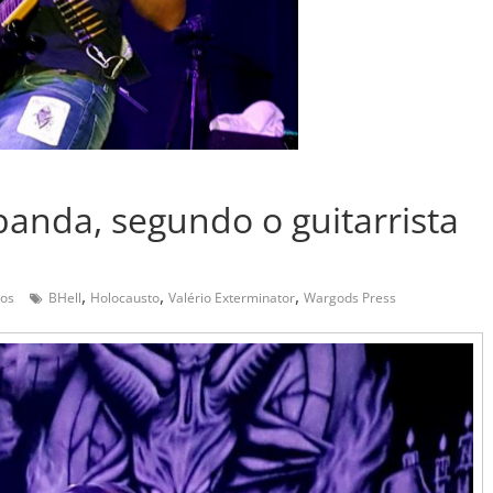
banda, segundo o guitarrista
,
,
,
ios
BHell
Holocausto
Valério Exterminator
Wargods Press