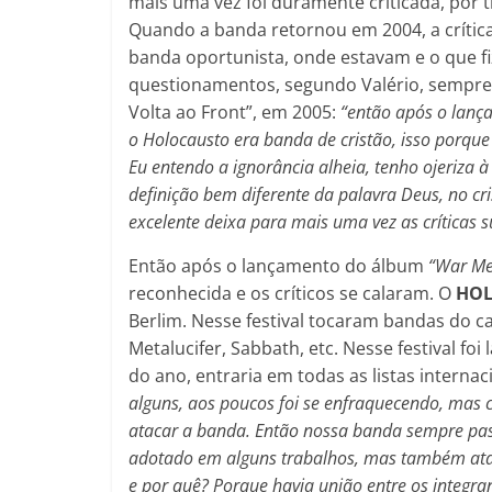
mais uma vez foi duramente criticada, por 
Quando a banda retornou em 2004, a crítica
banda oportunista, onde estavam e o que fi
questionamentos, segundo Valério, sempre 
Volta ao Front”, em 2005:
“então após o lanç
o Holocausto era banda de cristão, isso porque
Eu entendo a ignorância alheia, tenho ojeriza à
definição bem diferente da palavra Deus, no c
excelente deixa para mais uma vez as críticas s
Então após o lançamento do álbum
“War Me
reconhecida e os críticos se calaram. O
HO
Berlim. Nesse festival tocaram bandas do ca
Metalucifer, Sabbath, etc. Nesse festival fo
do ano, entraria em todas as listas interna
alguns, aos poucos foi se enfraquecendo, mas c
atacar a banda. Então nossa banda sempre pa
adotado em alguns trabalhos, mas também at
e por quê? Porque havia união entre os integr