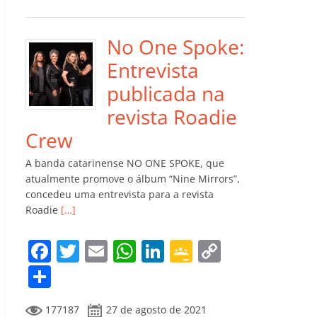
e
er
l
s
e
gl
y
m
b
A
dI
e
Li
p
o
p
n
Cl
n
ar
No One Spoke:
o
p
a
k
til
Entrevista
k
ss
h
publicada na
ro
ar
revista Roadie
o
Crew
m
A banda catarinense NO ONE SPOKE, que
atualmente promove o álbum “Nine Mirrors”,
concedeu uma entrevista para a revista
Roadie
[…]
F
T
E
W
Li
G
C
a
w
m
h
n
o
o
C
c
itt
ai
at
k
o
p
o
177187
27 de agosto de 2021