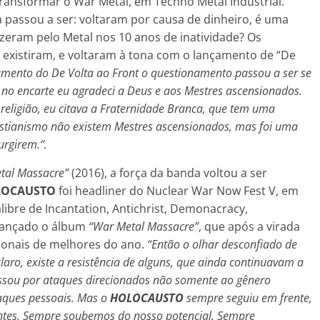
transformar o War Metal, em Techno Metal Industrial.
 passou a ser: voltaram por causa de dinheiro, é uma
zeram pelo Metal nos 10 anos de inatividade? Os
existiram, e voltaram à tona com o lançamento de “De
amento do De Volta ao Front o questionamento passou a ser se
 no encarte eu agradeci a Deus e aos Mestres ascensionados.
 religião, eu citava a Fraternidade Branca, que tem uma
ristianismo não existem Mestres ascensionados, mas foi uma
urgirem.“.
tal Massacre”
(2016), a força da banda voltou a ser
LOCAUSTO
foi headliner do Nuclear War Now Fest V, em
libre de Incantation, Antichrist, Demonacracy,
i lançado o álbum
“War Metal Massacre”
, que após a virada
cionais de melhores do ano.
“Então o olhar desconfiado de
laro, existe a resistência de alguns, que ainda continuavam a
ssou por ataques direcionados não somente ao gênero
aques pessoais. Mas o
HOLOCAUSTO
sempre seguiu em frente,
antes. Sempre soubemos do nosso potencial. Sempre