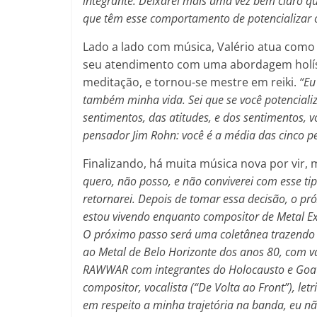
integrante. Deixarei mais uma vez bem claro q
que têm esse comportamento de potencializar o
Lado a lado com música, Valério atua como
seu atendimento com uma abordagem holísti
meditação, e tornou-se mestre em reiki.
“Eu
também minha vida. Sei que se você potencializ
sentimentos, das atitudes, e dos sentimentos,
pensador Jim Rohn: você é a média das cinco 
Finalizando, há muita música nova por vir,
quero, não posso, e não conviverei com esse t
retornarei. Depois de tomar essa decisão, o p
estou vivendo enquanto compositor de Metal Ex
O próximo passo será uma coletânea trazendo 
ao Metal de Belo Horizonte dos anos 80, com v
RAWWAR com integrantes do Holocausto e Goatp
compositor, vocalista (“De Volta ao Front”), let
em respeito a minha trajetória na banda, eu nã