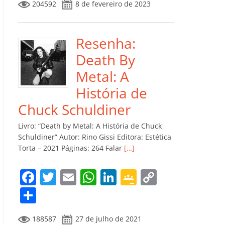
204592
8 de fevereiro de 2023
e
er
l
s
e
gl
y
m
b
A
dI
e
Li
p
o
p
n
Cl
n
ar
Resenha:
o
p
a
k
til
Death By
k
ss
h
Metal: A
ro
ar
História de
o
Chuck Schuldiner
m
Livro: “Death by Metal: A História de Chuck
Schuldiner” Autor: Rino Gissi Editora: Estética
Torta – 2021 Páginas: 264 Falar
[…]
F
T
E
W
Li
G
C
a
w
m
h
n
o
o
C
c
itt
ai
at
k
o
p
o
188587
27 de julho de 2021