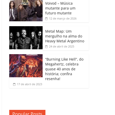
b
A
dI
e
Li
Voivod – Música
p
mutante para um
o
p
n
Cl
n
ar
futuro mutante
12 de março de 2026
o
p
a
k
til
k
ss
h
Metal Map: Um
ro
mergulho na alma do
ar
Heavy Metal Argentino
o
24 de abril de 2025
m
“Burning Like Hell”, do
Megahertz, celebra
quase 40 anos de
história; confira
resenha!
17 de abril de 2023
Popular Posts