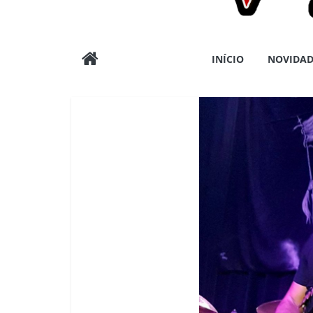
Wargods
INÍCIO
NOVIDAD
Press
Assessoria
e
Conteúdos