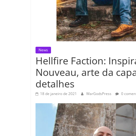
News
Hellfire Faction: Inspi
Nouveau, arte da cap
detalhes
18 de janeiro de 2021
WarGodsPress
0 coment