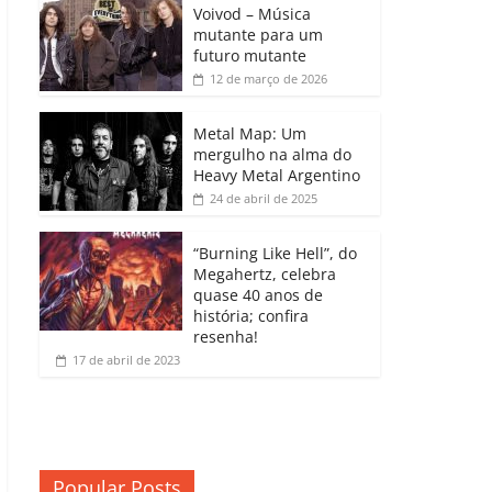
b
A
dI
e
Li
Voivod – Música
p
mutante para um
o
p
n
Cl
n
ar
futuro mutante
12 de março de 2026
o
p
a
k
til
k
ss
h
Metal Map: Um
ro
mergulho na alma do
ar
Heavy Metal Argentino
o
24 de abril de 2025
m
“Burning Like Hell”, do
Megahertz, celebra
quase 40 anos de
história; confira
resenha!
17 de abril de 2023
Popular Posts