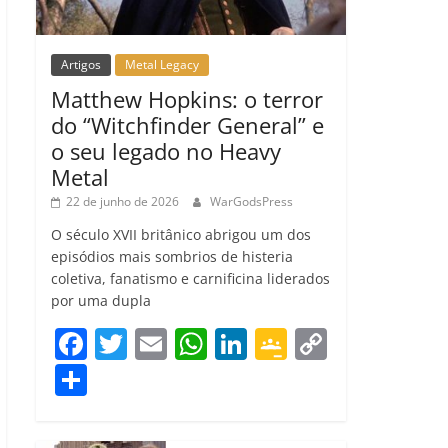
Artigos
Metal Legacy
Matthew Hopkins: o terror
do “Witchfinder General” e
o seu legado no Heavy
Metal
22 de junho de 2026
WarGodsPress
O século XVII britânico abrigou um dos
episódios mais sombrios de histeria
coletiva, fanatismo e carnificina liderados
por uma dupla
F
T
E
W
Li
G
C
a
w
m
h
n
o
o
C
c
itt
ai
at
k
o
p
o
e
er
l
s
e
gl
y
m