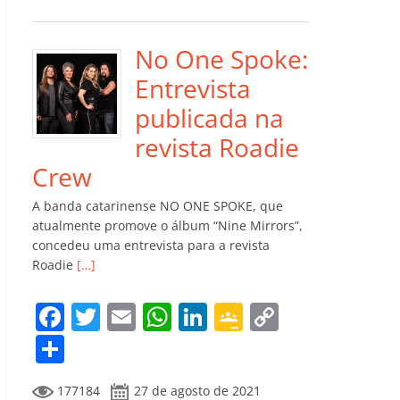
e
er
l
s
e
gl
y
m
b
A
dI
e
Li
p
o
p
n
Cl
n
ar
No One Spoke:
o
p
a
k
til
Entrevista
k
ss
h
publicada na
ro
ar
revista Roadie
o
Crew
m
A banda catarinense NO ONE SPOKE, que
atualmente promove o álbum “Nine Mirrors”,
concedeu uma entrevista para a revista
Roadie
[…]
F
T
E
W
Li
G
C
a
w
m
h
n
o
o
C
c
itt
ai
at
k
o
p
o
177184
27 de agosto de 2021