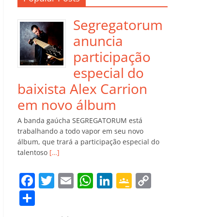
Segregatorum
anuncia
participação
especial do
baixista Alex Carrion
em novo álbum
A banda gaúcha SEGREGATORUM está
trabalhando a todo vapor em seu novo
álbum, que trará a participação especial do
talentoso
[…]
F
T
E
W
Li
G
C
a
w
m
h
n
o
o
C
c
itt
ai
at
k
o
p
o