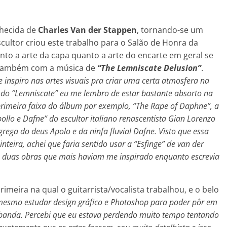
nhecida de
Charles Van der Stappen
, tornando-se um
cultor criou este trabalho para o Salão de Honra da
nto a arte da capa quanto a arte do encarte em geral se
 também com a música de
“The Lemniscate Delusion”
.
 inspiro nas artes visuais pra criar uma certa atmosfera na
o do “Lemniscate” eu me lembro de estar bastante absorto na
 primeira faixa do álbum por exemplo, “The Rape of Daphne”, a
ollo e Dafne” do escultor italiano renascentista Gian Lorenzo
grega do deus Apolo e da ninfa fluvial Dafne. Visto que essa
nteira, achei que faria sentido usar a “Esfinge” de van der
s duas obras que mais haviam me inspirado enquanto escrevia
primeira na qual o guitarrista/vocalista trabalhou, e o belo
mesmo estudar design gráfico e Photoshop para poder pôr em
da banda. Percebi que eu estava perdendo muito tempo tentando