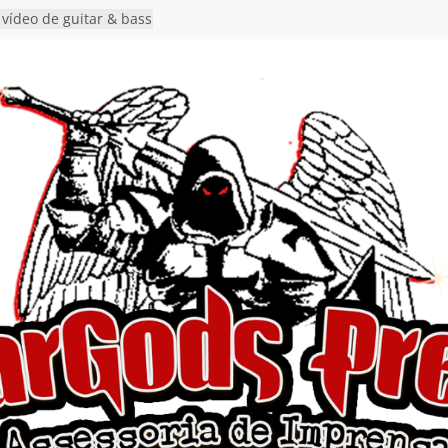
 vídeo de guitar & bass
de “Eclipse”, segundo
bum “Dreaming”
estiona a
o e a artificialidade
ingle e videoclipe de
ams”
nda gaúcha de Heavy
o debut “Hellforge”
 Single “Dead Flies
stá nas plataformas em
orge A. Romero
Single de estreia
” chega ao Spotify e
ia EP para o próximo