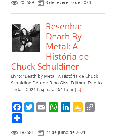
204589
8 de fevereiro de 2023
e
er
l
s
e
gl
y
m
b
A
dI
e
Li
p
o
p
n
Cl
n
ar
Resenha:
o
p
a
k
til
Death By
k
ss
h
Metal: A
ro
ar
História de
o
Chuck Schuldiner
m
Livro: “Death by Metal: A História de Chuck
Schuldiner” Autor: Rino Gissi Editora: Estética
Torta – 2021 Páginas: 264 Falar
[…]
F
T
E
W
Li
G
C
a
w
m
h
n
o
o
C
c
itt
ai
at
k
o
p
o
188581
27 de julho de 2021