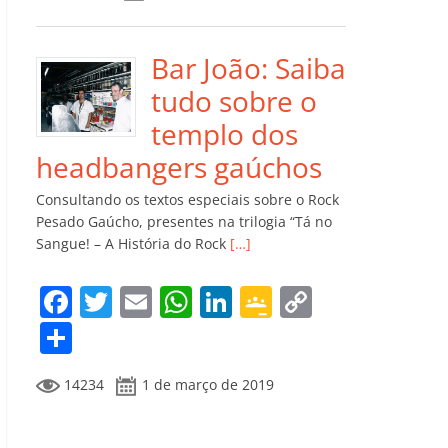
e
er
l
s
e
gl
y
m
b
A
dI
e
Li
p
o
p
n
Cl
n
ar
Bar João: Saiba
o
p
a
k
til
tudo sobre o
k
ss
h
templo dos
ro
ar
headbangers gaúchos
o
Consultando os textos especiais sobre o Rock
m
Pesado Gaúcho, presentes na trilogia “Tá no
Sangue! – A História do Rock
[…]
F
T
E
W
Li
G
C
a
w
m
h
n
o
o
C
c
itt
ai
at
k
o
p
o
14234
1 de março de 2019
e
er
l
s
e
gl
y
m
b
A
dI
e
Li
p