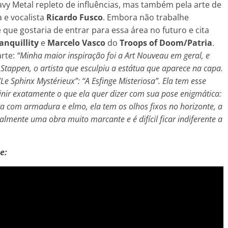
y Metal repleto de influências, mas também pela arte de
a e vocalista
Ricardo Fusco
. Embora não trabalhe
que gostaria de entrar para essa área no futuro e cita
anquillity
e
Marcelo Vasco
do
Troops of Doom/Patria
.
arte:
“Minha maior inspiração foi a Art Nouveau em geral, e
 Stappen, o artista que esculpiu a estátua que aparece na capa.
e Sphinx Mystérieux”: “A Esfinge Misteriosa”. Ela tem esse
nir exatamente o que ela quer dizer com sua pose enigmática:
a com armadura e elmo, ela tem os olhos fixos no horizonte, a
ealmente uma obra muito marcante e é difícil ficar indiferente a
e: