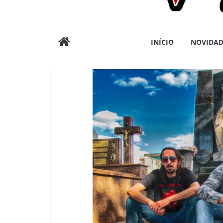
Wargods
INÍCIO
NOVIDAD
Press
Assessoria
e
Conteúdos