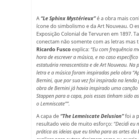
A
“Le Sphinx Mystérieux”
é a obra mais co
ícone do simbolismo e da Art Nouveau. O es
Exposição Colonial de Tervuren em 1897. Ta
conectam não somente com as letras mas
Ricardo Fusco
explica:
“Eu com frequência me
hora de escrever a música, e no caso específic
estatuária renascentista e de Art Nouveau. Na
letra e a música foram inspiradas pela obra “Ap
Bernini, que por sua vez foi inspirada na lenda 
obra de Bernini já havia inspirado uma canção i
Stappen para a capa, pois essas tinham sido a
o Lemniscate””.
A capa de
“The Lemniscate Delusion”
foi a 
resultado veio de muito esforço:
“Decidi eu 
prática as ideias que eu tinha para as artes 