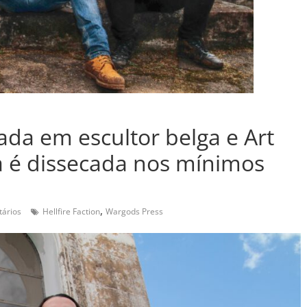
rada em escultor belga e Art
a é dissecada nos mínimos
,
ários
Hellfire Faction
Wargods Press