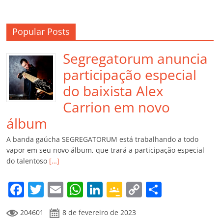
Popular Posts
Segregatorum anuncia
participação especial
do baixista Alex
Carrion em novo
álbum
A banda gaúcha SEGREGATORUM está trabalhando a todo
vapor em seu novo álbum, que trará a participação especial
do talentoso
[…]
F
T
E
W
Li
G
C
C
a
w
m
h
n
o
o
o
204601
8 de fevereiro de 2023