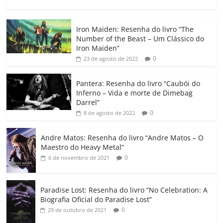
a
w
m
h
n
o
o
o
c
itt
ai
at
k
o
p
m
Iron Maiden: Resenha do livro “The
e
er
l
s
e
gl
y
p
Number of the Beast – Um Clássico do
b
A
dI
e
Li
ar
Iron Maiden”
0
23 de agosto de 2022
o
p
n
Cl
n
til
o
p
a
k
h
Pantera: Resenha do livro “Caubói do
Inferno – Vida e morte de Dimebag
k
ss
ar
Darrel”
ro
0
8 de agosto de 2022
o
Andre Matos: Resenha do livro “Andre Matos – O
m
Maestro do Heavy Metal”
0
6 de novembro de 2021
Paradise Lost: Resenha do livro “No Celebration: A
Biografia Oficial do Paradise Lost”
0
29 de outubro de 2021