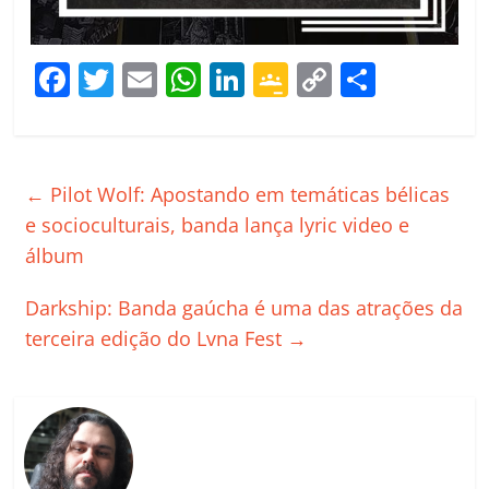
F
T
E
W
Li
G
C
C
a
w
m
h
n
o
o
o
c
itt
ai
at
k
o
p
m
e
er
l
s
e
gl
y
p
←
Pilot Wolf: Apostando em temáticas bélicas
b
A
dI
e
Li
ar
e socioculturais, banda lança lyric video e
o
p
n
Cl
n
til
álbum
o
p
a
k
h
Darkship: Banda gaúcha é uma das atrações da
k
ss
ar
terceira edição do Lvna Fest
→
ro
o
m