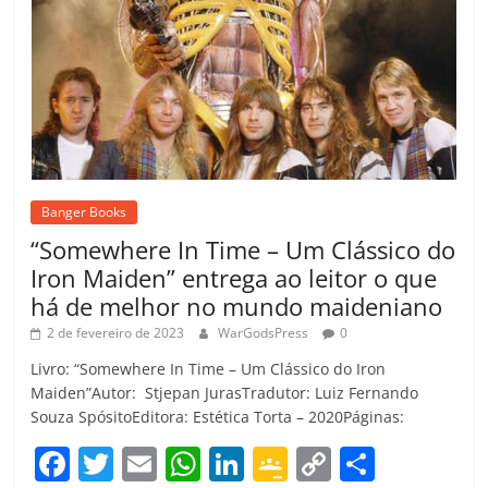
Banger Books
“Somewhere In Time – Um Clássico do
Iron Maiden” entrega ao leitor o que
há de melhor no mundo maideniano
2 de fevereiro de 2023
WarGodsPress
0
Livro: “Somewhere In Time – Um Clássico do Iron
Maiden”Autor: Stjepan JurasTradutor: Luiz Fernando
Souza SpósitoEditora: Estética Torta – 2020Páginas:
F
T
E
W
Li
G
C
C