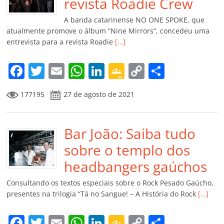
o
p
a
k
h
revista Roadie Crew
k
ss
ar
A banda catarinense NO ONE SPOKE, que
ro
atualmente promove o álbum “Nine Mirrors”, concedeu uma
entrevista para a revista Roadie
[…]
o
m
F
T
E
W
Li
G
C
C
a
w
m
h
n
o
o
o
177195
27 de agosto de 2021
c
itt
ai
at
k
o
p
m
e
er
l
s
e
gl
y
p
b
Bar João: Saiba tudo
A
dI
e
Li
ar
o
p
n
Cl
n
til
sobre o templo dos
o
p
a
k
h
headbangers gaúchos
k
ss
ar
Consultando os textos especiais sobre o Rock Pesado Gaúcho,
ro
presentes na trilogia “Tá no Sangue! – A História do Rock
[…]
o
F
T
E
W
Li
G
C
C