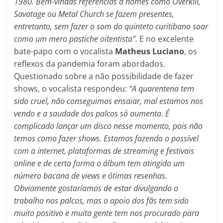
1980. Bem-vindas referências a nomes como Overkill,
Savatage ou Metal Church se fazem presentes,
entretanto, sem fazer o som do quinteto curitibano soar
como um mero pastiche oitentista”.
E no excelente
bate-papo com o vocalista
Matheus Luciano
, os
reflexos da pandemia foram abordados.
Questionado sobre a não possibilidade de fazer
shows, o vocalista respondeu:
“A quarentena tem
sido cruel, não conseguimos ensaiar, mal estamos nos
vendo e a saudade dos palcos só aumenta. É
complicado lançar um disco nesse momento, pois não
temos como fazer shows. Estamos fazendo o possível
com a internet, plataformas de streaming e festivais
online e de certa forma o álbum tem atingido um
número bacana de views e ótimas resenhas.
Obviamente gostaríamos de estar divulgando o
trabalho nos palcos, mas o apoio dos fãs tem sido
muito positivo e muita gente tem nos procurado para