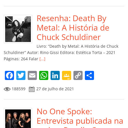
c
itt
ai
at
k
o
p
m
e
er
l
s
e
gl
y
p
b
Resenha: Death By
A
dI
e
Li
ar
o
p
n
Cl
n
til
Metal: A História de
o
p
a
k
h
Chuck Schuldiner
k
ss
ar
Livro: “Death by Metal: A História de Chuck
ro
Schuldiner” Autor: Rino Gissi Editora: Estética Torta – 2021
Páginas: 264 Falar
[…]
o
m
F
T
E
W
Li
G
C
C
a
w
m
h
n
o
o
o
188599
27 de julho de 2021
c
itt
ai
at
k
o
p
m
e
er
l
s
e
gl
y
p
b
No One Spoke:
A
dI
e
Li
ar
o
p
n
Cl
n
til
Entrevista publicada na