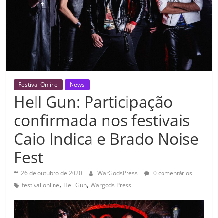
Festival Online
News
Hell Gun: Participação
confirmada nos festivais
Caio Indica e Brado Noise
Fest
26 de outubro de 2020
WarGodsPress
0 comentários
,
,
festival online
Hell Gun
Wargods Press