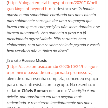
(
https://blogartemetal.blogspot.com/2020/10/hell-
gun-kings-of-beyond.html
), destaca-se:
“
A banda
aposta numa sonoridade enraizada nos anos oitenta,
mas sabiamente consegue dar uma roupagem que
fazem com que as composições não soem datadas e se
tornem atemporais. Isso aumenta o peso e a já
mencionada agressividade. Riffs cortantes bem
elaborados, com uma cozinha cheia de pegada e vocais
bem versáteis dão a tônica do disco”.
Já o site
Acesso Music
(
https://acessomusic.com.br/2020/10/24/hell-gun-
o-primeiro-passo-de-uma-jornada-promissora
)
além de uma resenha completa, concedeu espaço
para uma entrevista com o grupo. Na resenha, o
redator
Clóvis Roman
destacou:
“A audição é um
deleite, por apostarem em uma pegada mais
cadenciada, e remeterem imediatamente aos anos