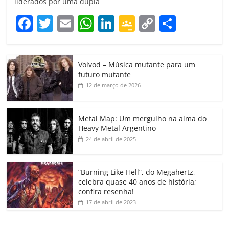
liderados por uma dupla
F
T
E
W
Li
G
C
C
a
w
m
h
n
o
o
o
c
itt
ai
at
k
o
p
m
Voivod – Música mutante para um
e
er
l
s
e
gl
y
p
futuro mutante
b
A
dI
e
Li
ar
12 de março de 2026
o
p
n
Cl
n
til
o
p
a
k
h
Metal Map: Um mergulho na alma do
Heavy Metal Argentino
k
ss
ar
24 de abril de 2025
ro
o
“Burning Like Hell”, do Megahertz,
m
celebra quase 40 anos de história;
confira resenha!
17 de abril de 2023