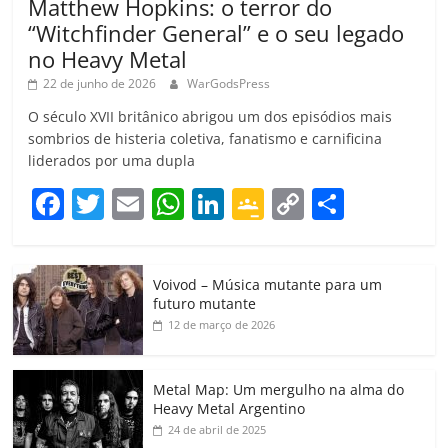
Matthew Hopkins: o terror do
“Witchfinder General” e o seu legado
no Heavy Metal
22 de junho de 2026
WarGodsPress
O século XVII britânico abrigou um dos episódios mais
sombrios de histeria coletiva, fanatismo e carnificina
liderados por uma dupla
F
T
E
W
Li
G
C
C
a
w
m
h
n
o
o
o
c
itt
ai
at
k
o
p
m
Voivod – Música mutante para um
e
er
l
s
e
gl
y
p
futuro mutante
b
A
dI
e
Li
ar
12 de março de 2026
o
p
n
Cl
n
til
o
p
a
k
h
Metal Map: Um mergulho na alma do
Heavy Metal Argentino
k
ss
ar
24 de abril de 2025