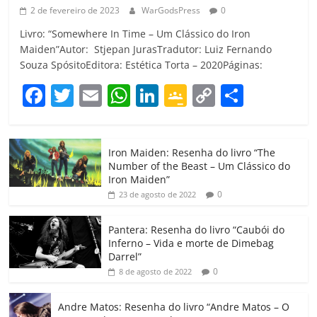
2 de fevereiro de 2023
WarGodsPress
0
Livro: “Somewhere In Time – Um Clássico do Iron
Maiden”Autor: Stjepan JurasTradutor: Luiz Fernando
Souza SpósitoEditora: Estética Torta – 2020Páginas:
F
T
E
W
Li
G
C
C
a
w
m
h
n
o
o
o
c
itt
ai
at
k
o
p
m
Iron Maiden: Resenha do livro “The
e
er
l
s
e
gl
y
p
Number of the Beast – Um Clássico do
b
A
dI
e
Li
ar
Iron Maiden”
0
23 de agosto de 2022
o
p
n
Cl
n
til
o
p
a
k
h
Pantera: Resenha do livro “Caubói do
Inferno – Vida e morte de Dimebag
k
ss
ar
Darrel”
ro
0
8 de agosto de 2022
o
Andre Matos: Resenha do livro “Andre Matos – O