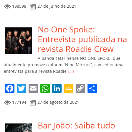
a
w
m
h
n
o
o
o
188598
27 de julho de 2021
c
itt
ai
at
k
o
p
m
e
er
l
s
e
gl
y
p
b
No One Spoke:
A
dI
e
Li
ar
o
p
n
Cl
n
til
Entrevista publicada na
o
p
a
k
h
revista Roadie Crew
k
ss
ar
A banda catarinense NO ONE SPOKE, que
ro
atualmente promove o álbum “Nine Mirrors”, concedeu uma
entrevista para a revista Roadie
[…]
o
m
F
T
E
W
Li
G
C
C
a
w
m
h
n
o
o
o
177194
27 de agosto de 2021
c
itt
ai
at
k
o
p
m
e
er
l
s
e
gl
y
p
b
Bar João: Saiba tudo
A
dI
e
Li
ar