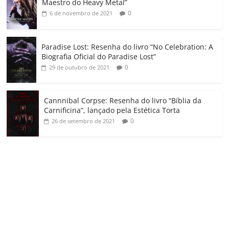
m
Maestro do Heavy Metal”
0
6 de novembro de 2021
Paradise Lost: Resenha do livro “No Celebration: A
Biografia Oficial do Paradise Lost”
0
29 de outubro de 2021
Cannnibal Corpse: Resenha do livro “Bíblia da
Carnificina”, lançado pela Estética Torta
0
26 de setembro de 2021