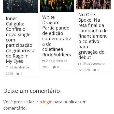
No One
White
Inner
Spoke: Na
Dragon:
Caligula:
reta final da
Participando
Confira o
campanha de
de edição
novo single,
financiament
comemorativ
com
o coletivo
a da
participação
para
coletânea
de guitarrista
gravação do
Rock Soldiers
do Rage In
debut
My Eyes
2 de janeiro de
16 de setembro
2019
0
28 de abril de
de 2020
0
2020
0
Deixe um comentário
Você precisa fazer o
login
para publicar um
comentário.