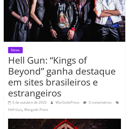
News
Hell Gun: “Kings of
Beyond” ganha destaque
em sites brasileiros e
estrangeiros
6 de outubro de 2020
WarGodsPress
0 comentários
,
Hell Gun
Wargods Press