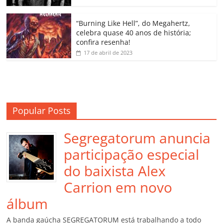
ro
o
“Burning Like Hell”, do Megahertz,
m
celebra quase 40 anos de história;
confira resenha!
17 de abril de 2023
Popular Posts
Segregatorum anuncia
participação especial
do baixista Alex
Carrion em novo
álbum
A banda gaúcha SEGREGATORUM está trabalhando a todo