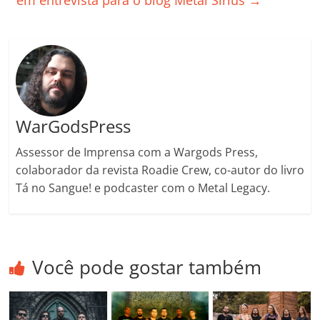
em entrevista para o blog Metal Sirius
→
k
ss
ar
ro
o
m
WarGodsPress
Assessor de Imprensa com a Wargods Press,
colaborador da revista Roadie Crew, co-autor do livro
Tá no Sangue! e podcaster com o Metal Legacy.
Você pode gostar também