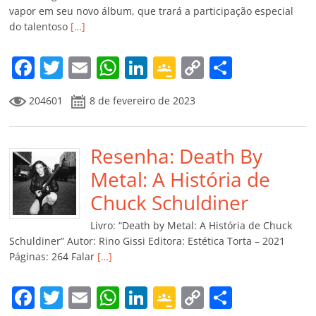
vapor em seu novo álbum, que trará a participação especial
do talentoso
[…]
F
T
E
W
Li
G
C
C
a
w
m
h
n
o
o
o
204601
8 de fevereiro de 2023
c
itt
ai
at
k
o
p
m
e
er
l
s
e
gl
y
p
b
Resenha: Death By
A
dI
e
Li
ar
o
p
n
Cl
n
til
Metal: A História de
o
p
a
k
h
Chuck Schuldiner
k
ss
ar
Livro: “Death by Metal: A História de Chuck
ro
Schuldiner” Autor: Rino Gissi Editora: Estética Torta – 2021
Páginas: 264 Falar
[…]
o
m
F
T
E
W
Li
G
C
C