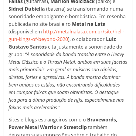
Fallas
(guitarras),
Marllon Woicizack
(baixo) e
Sidnei Dubiella
(bateria) se transformando numa
sonoridade empolgante e bombástica. Em resenha
publicada no site brasileiro
Metal na Lata
(disponível em
http://metalnalata.com.br/site/hell-
gun-kings-of-beyond-2020
), o colaborador
Luiz
Gustavo Santos
cita justamente a sonoridade do
grupo:
“A sonoridade da banda transita entre o Heavy
Metal Clássico e o Thrash Metal, ambos em suas facetas
mais primordiais. Em geral as músicas são rápidas,
diretas, fortes e agressivas. A banda mostra dominar
bem ambos os estilos, não encontrando dificuldades
em compor faixas que soam oitentistas. O destaque
fica para a ótima produção de riffs, especialmente nas
faixas mais aceleradas.”
Sites e blogs estrangeiros como o
Bravewords,
Power Metal Warrior
e
Streetclip
também
deixaram suas impressões sobre o trabalho do