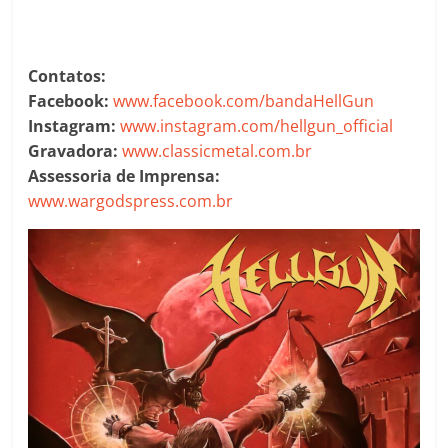
Contatos:
Facebook:
www.facebook.com/bandaHellGun
Instagram:
www.instagram.com/hellgun_official
Gravadora:
www.classicmetal.com.br
Assessoria de Imprensa:
www.wargodspress.com.br