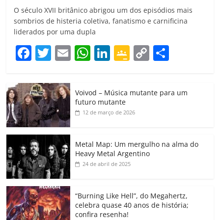
O século XVII britânico abrigou um dos episódios mais
sombrios de histeria coletiva, fanatismo e carnificina
liderados por uma dupla
F
T
E
W
Li
G
C
C
a
w
m
h
n
o
o
o
c
itt
ai
at
k
o
p
m
Voivod – Música mutante para um
e
er
l
s
e
gl
y
p
futuro mutante
b
A
dI
e
Li
ar
12 de março de 2026
o
p
n
Cl
n
til
o
p
a
k
h
Metal Map: Um mergulho na alma do
Heavy Metal Argentino
k
ss
ar
24 de abril de 2025
ro
o
“Burning Like Hell”, do Megahertz,
m
celebra quase 40 anos de história;
confira resenha!