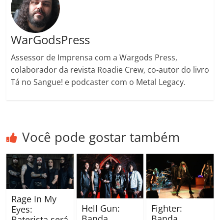
m
WarGodsPress
Assessor de Imprensa com a Wargods Press,
colaborador da revista Roadie Crew, co-autor do livro
Tá no Sangue! e podcaster com o Metal Legacy.
Você pode gostar também
Rage In My
Fighter:
Hell Gun:
Eyes:
Banda
Banda
Baterista será