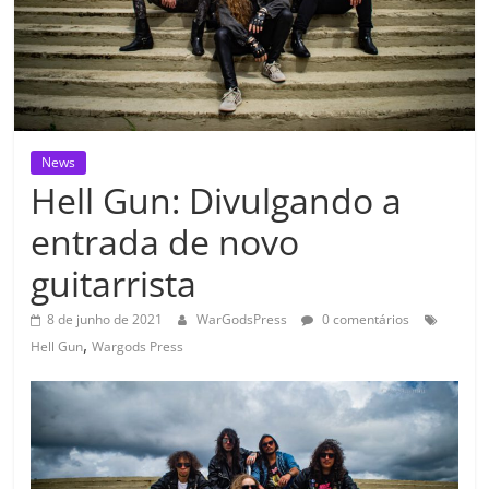
News
Hell Gun: Divulgando a
entrada de novo
guitarrista
8 de junho de 2021
WarGodsPress
0 comentários
,
Hell Gun
Wargods Press