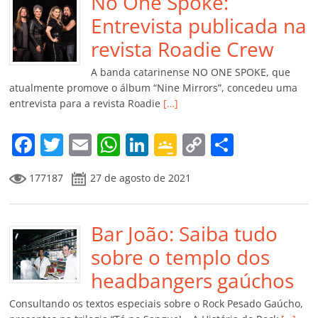
b
No One Spoke:
A
dI
e
Li
ar
o
p
n
Cl
n
til
Entrevista publicada na
o
p
a
k
h
revista Roadie Crew
k
ss
ar
A banda catarinense NO ONE SPOKE, que
ro
atualmente promove o álbum “Nine Mirrors”, concedeu uma
entrevista para a revista Roadie
[…]
o
m
F
T
E
W
Li
G
C
C
a
w
m
h
n
o
o
o
177187
27 de agosto de 2021
c
itt
ai
at
k
o
p
m
e
er
l
s
e
gl
y
p
b
Bar João: Saiba tudo
A
dI
e
Li
ar
o
p
n
Cl
n
til
sobre o templo dos
o
p
a
k
h
headbangers gaúchos
k
ss
ar
Consultando os textos especiais sobre o Rock Pesado Gaúcho,