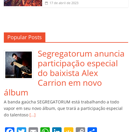
17 de abril de 2023
Popular Posts
Segregatorum anuncia
participação especial
do baixista Alex
Carrion em novo
álbum
A banda gaúcha SEGREGATORUM está trabalhando a todo
vapor em seu novo álbum, que trará a participação especial
do talentoso
[…]
F
T
E
W
Li
G
C
C