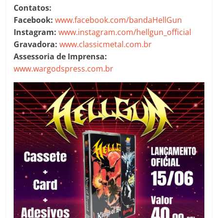
Contatos:
Facebook:
www.facebook.com/bandaHellGun
Instagram:
www.instagram.com/hellgun_official
Gravadora:
www.classicmetal.com.br
Assessoria de Imprensa:
www.wargodspress.com.br