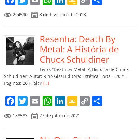
a
w
m
h
n
o
o
o
204590
8 de fevereiro de 2023
c
itt
ai
at
k
o
p
m
e
er
l
s
e
gl
y
p
b
Resenha: Death By
A
dI
e
Li
ar
o
p
n
Cl
n
til
Metal: A História de
o
p
a
k
h
Chuck Schuldiner
k
ss
ar
Livro: “Death by Metal: A História de Chuck
ro
Schuldiner” Autor: Rino Gissi Editora: Estética Torta – 2021
Páginas: 264 Falar
[…]
o
m
F
T
E
W
Li
G
C
C
a
w
m
h
n
o
o
o
188583
27 de julho de 2021
c
itt
ai
at
k
o
p
m
e
er
l
s
e
gl
y
p