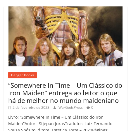
Banger Books
“Somewhere In Time – Um Clássico do
Iron Maiden” entrega ao leitor o que
há de melhor no mundo maideniano
2 de fevereiro de 2023
WarGodsPress
0
Livro: “Somewhere In Time – Um Clássico do Iron
Maiden”Autor: Stjepan JurasTradutor: Luiz Fernando
Souza SpósitoEditora: Estética Torta – 2020Páginas: