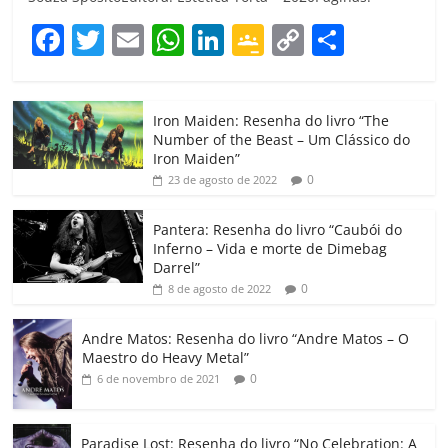
F
T
E
W
Li
G
C
C
a
w
m
h
n
o
o
o
c
itt
ai
at
k
o
p
m
Iron Maiden: Resenha do livro “The
e
er
l
s
e
gl
y
p
Number of the Beast – Um Clássico do
b
A
dI
e
Li
ar
Iron Maiden”
0
23 de agosto de 2022
o
p
n
Cl
n
til
o
p
a
k
h
Pantera: Resenha do livro “Caubói do
Inferno – Vida e morte de Dimebag
k
ss
ar
Darrel”
ro
0
8 de agosto de 2022
o
Andre Matos: Resenha do livro “Andre Matos – O
m
Maestro do Heavy Metal”
0
6 de novembro de 2021
Paradise Lost: Resenha do livro “No Celebration: A