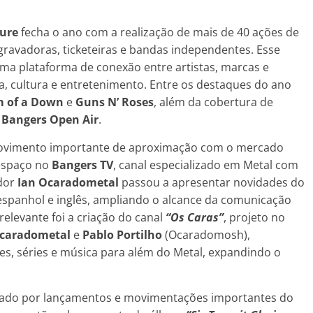
ure
fecha o ano com a realização de mais de 40 ações de
gravadoras, ticketeiras e bandas independentes. Esse
a plataforma de conexão entre artistas, marcas e
a, cultura e entretenimento. Entre os destaques do ano
m of a Down
e
Guns N’ Roses
, além da cobertura de
e
Bangers Open Air
.
ovimento importante de aproximação com o mercado
espaço no
Bangers TV
, canal especializado em Metal com
ador
Ian Ocaradometal
passou a apresentar novidades do
spanhol e inglês, ampliando o alcance da comunicação
 relevante foi a criação do canal
“Os Caras”
, projeto no
Ocaradometal
e
Pablo Portilho
(Ocaradomosh),
s, séries e música para além do Metal, expandindo o
cado por lançamentos e movimentações importantes do