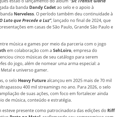
aques estão o lançamento do álbum
“Sic Transit Gloria
hegada da banda
Dandy Cadet
ao selo e o apoio à
 banda
Nerveless
. O período também deu continuidade à
O Luto que Precede a Luz”
, lançado no final de 2024, que
presentações em casas de São Paulo, Grande São Paulo e
ntre música e games por meio da parceria com o jogo
oth
em colaboração com a
SehLoiro
, empresa do
cenciou cinco músicas de seu catálogo para serem
hefes do jogo, além de nomear uma arma especial: a
e Metal e universo gamer.
s, o selo
Heavy Future
alcançou em 2025 mais de 70 mil
trapassou 400 mil streamings no ano. Para 2026, o selo
 ampliação de suas ações, com foco em fortalecer ainda
io de música, conteúdo e estratégia.
esteve presente como patrocinadora das edições do
Riff
etivo
Preto no Metal
, reafirmando seu compromisso com