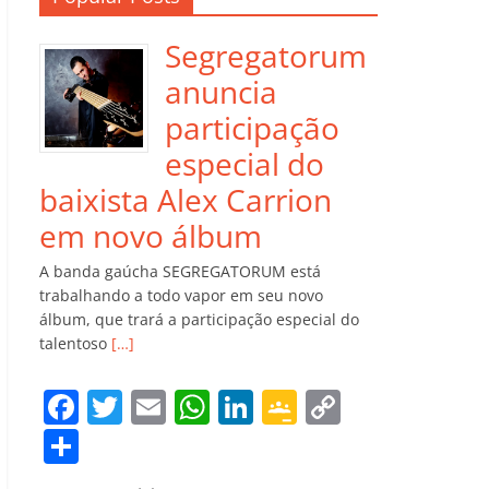
Segregatorum
anuncia
participação
especial do
baixista Alex Carrion
em novo álbum
A banda gaúcha SEGREGATORUM está
trabalhando a todo vapor em seu novo
álbum, que trará a participação especial do
talentoso
[…]
F
T
E
W
Li
G
C
a
w
m
h
n
o
o
C
c
itt
ai
at
k
o
p
o