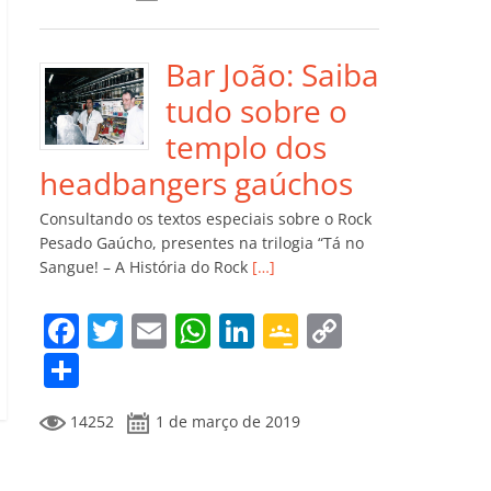
e
er
l
s
e
gl
y
m
b
A
dI
e
Li
p
o
p
n
Cl
n
ar
Bar João: Saiba
o
p
a
k
til
tudo sobre o
k
ss
h
templo dos
ro
ar
headbangers gaúchos
o
Consultando os textos especiais sobre o Rock
m
Pesado Gaúcho, presentes na trilogia “Tá no
Sangue! – A História do Rock
[…]
F
T
E
W
Li
G
C
a
w
m
h
n
o
o
C
c
itt
ai
at
k
o
p
o
14252
1 de março de 2019
e
er
l
s
e
gl
y
m
b
A
dI
e
Li
p