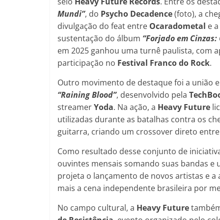
selo
Heavy Future Records
. Entre os dest
Mundi”
, do
Psycho Decadence
(foto), a c
divulgação do feat entre
Ocaradometal
e a
sustentação do álbum
“Forjado em Cinzas: 
em 2025 ganhou uma turnê paulista, com a
participação no
Festival Franco do Rock
.
Outro movimento de destaque foi a união e
“Raining Blood”
, desenvolvido pela
TechBo
streamer
Yoda
. Na ação, a
Heavy Future
li
utilizadas durante as batalhas contra os c
guitarra, criando um crossover direto entr
Como resultado desse conjunto de iniciativa
ouvintes mensais somando suas bandas e ul
projeta o lançamento de novos artistas e a
mais a cena independente brasileira por me
No campo cultural, a
Heavy Future
também 
de Resistência
, evento organizado pelo col