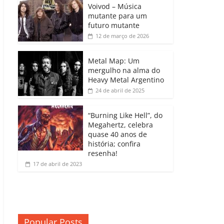
b
A
dI
e
Li
Voivod – Música
p
mutante para um
o
p
n
Cl
n
ar
futuro mutante
12 de março de 2026
o
p
a
k
til
k
ss
h
Metal Map: Um
ro
mergulho na alma do
ar
Heavy Metal Argentino
o
24 de abril de 2025
m
“Burning Like Hell”, do
Megahertz, celebra
quase 40 anos de
história; confira
resenha!
17 de abril de 2023
Popular Posts