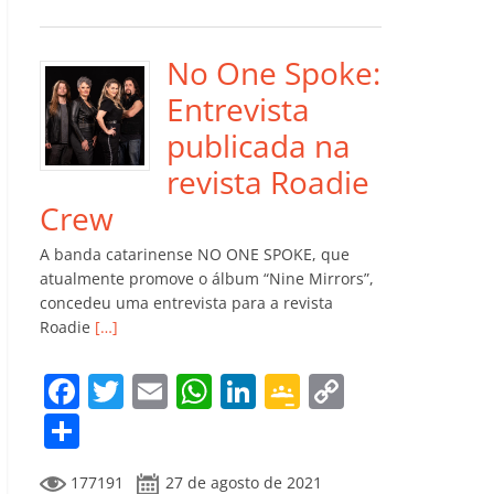
e
er
l
s
e
gl
y
m
b
A
dI
e
Li
p
o
p
n
Cl
n
ar
No One Spoke:
o
p
a
k
til
Entrevista
k
ss
h
publicada na
ro
ar
revista Roadie
o
Crew
m
A banda catarinense NO ONE SPOKE, que
atualmente promove o álbum “Nine Mirrors”,
concedeu uma entrevista para a revista
Roadie
[…]
F
T
E
W
Li
G
C
a
w
m
h
n
o
o
C
c
itt
ai
at
k
o
p
o
177191
27 de agosto de 2021