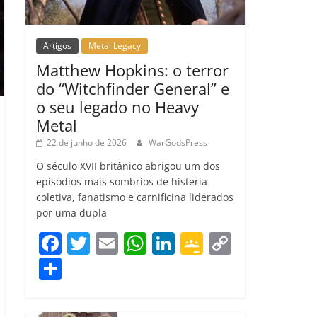
Artigos
Metal Legacy
Matthew Hopkins: o terror
do “Witchfinder General” e
o seu legado no Heavy
Metal
22 de junho de 2026
WarGodsPress
O século XVII britânico abrigou um dos
episódios mais sombrios de histeria
coletiva, fanatismo e carnificina liderados
por uma dupla
F
T
E
W
Li
G
C
a
w
m
h
n
o
o
C
c
itt
ai
at
k
o
p
o
e
er
l
s
e
gl
y
m