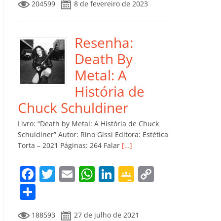
204599
8 de fevereiro de 2023
e
er
l
s
e
gl
y
m
b
A
dI
e
Li
p
o
p
n
Cl
n
ar
Resenha:
o
p
a
k
til
Death By
k
ss
h
Metal: A
ro
ar
História de
o
Chuck Schuldiner
m
Livro: “Death by Metal: A História de Chuck
Schuldiner” Autor: Rino Gissi Editora: Estética
Torta – 2021 Páginas: 264 Falar
[…]
F
T
E
W
Li
G
C
a
w
m
h
n
o
o
C
c
itt
ai
at
k
o
p
o
188593
27 de julho de 2021