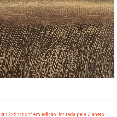
C
o
m
p
xth Extinction” em edição limitada pela Cianeto