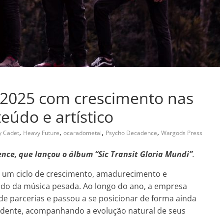
 2025 com crescimento nas
eúdo e artístico
,
,
,
,
 Cadet
Heavy Future
ocaradometal
Psycho Decadence
Wargods Press
nce, que lançou o álbum “Sic Transit Gloria Mundi”
.
 um ciclo de crescimento, amadurecimento e
ado da música pesada. Ao longo do ano, a empresa
de parcerias e passou a se posicionar de forma ainda
ndente, acompanhando a evolução natural de seus