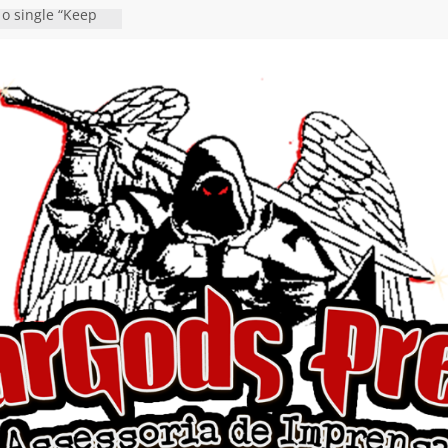
 o single “Keep
live!” e detalha
ovo álbum
detalha a
 Rig” definitivo
ival Hell’s Heroes
tosth chega ao
ional em formato
o nas plataformas
cia show em
 Autoral” e
to do novo single
 hiato de uma
nçamento do EP
, I Begin”