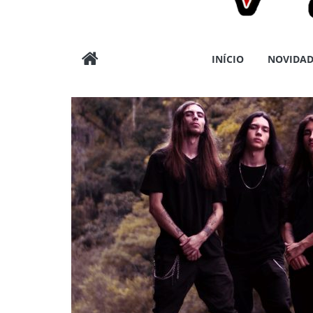
Wargods
INÍCIO
NOVIDAD
Press
Assessoria
e
Conteúdos