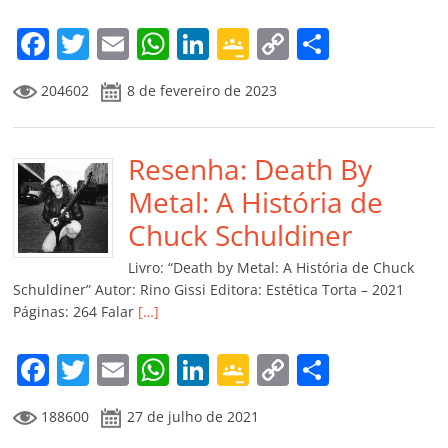
F
T
E
W
Li
G
C
C
a
w
m
h
n
o
o
o
204602
8 de fevereiro de 2023
c
itt
ai
at
k
o
p
m
e
er
l
s
e
gl
y
p
b
Resenha: Death By
A
dI
e
Li
ar
o
p
n
Cl
n
til
Metal: A História de
o
p
a
k
h
Chuck Schuldiner
k
ss
ar
Livro: “Death by Metal: A História de Chuck
ro
Schuldiner” Autor: Rino Gissi Editora: Estética Torta – 2021
Páginas: 264 Falar
[…]
o
m
F
T
E
W
Li
G
C
C
a
w
m
h
n
o
o
o
188600
27 de julho de 2021
c
itt
ai
at
k
o
p
m