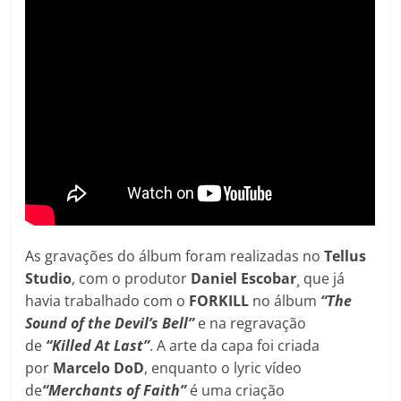
As gravações do álbum foram realizadas no
Tellus
Studio
, com o produtor
Daniel Escobar
¸ que já
havia trabalhado com o
FORKILL
no álbum
“The
Sound of the Devil’s Bell”
e na regravação
de
“Killed At Last”
. A arte da capa foi criada
por
Marcelo DoD
, enquanto o lyric vídeo
de
“Merchants of Faith”
é uma criação