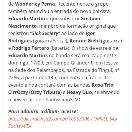
de
Wanderley Perna
. Recentemente o grupo
também anunciou a entrada do novo baixista,
Eduardo Martins
, que substitui
Gustavo
Nascimento
, membro da formação original que
registrou
“Sick Society”
ao lado de
Igor
Rodrigues
(guitarra/vocal),
Ronnie Giehl
(guitarra)
e
Rodrigo Tartaro
(bateria). O show de estreia de
Eduardo Martins
na banda será realizado neste
domingo, 17/09, em Campo Grande/RJ, em festival
na Sede dos Relampagos, na Estrada do Tingui, nº
2266, a partir das 14h, com entrada franca. O
evento ainda contará com as bandas
Rosa Trio
,
CirrOzzy (Ozzy Tribute)
e
Heavy Duo
, celebrando
o aniversário do Santissimo’s MC.
Para adquirir o álbum, acesse:
https://diesirae.loja2.com.br/10055806-FORKILL-Sick-
Society-CD-