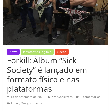
News
Plataformas Digitais
Vídeos
Forkill: Álbum “Sick
Society” é lançado em
formato físico e nas
plataformas
15 de setembro de 2022
WarGodsPress
0 comentários
,
Forkill
Wargods Press