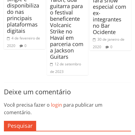
fará show
disponibiliza
guitarra para
especial com
do nas
o festival
ex-
principais
beneficente
integrantes
plataformas
Volcanic
no Bar
digitais
Strike no
Ocidente
Havaí em
4 de fevereiro de
30 de janeiro de
parceria com
2020
0
2020
0
a Jackson
Guitars
12 de setembro
de 2023
Deixe um comentário
Você precisa fazer o
login
para publicar um
comentário.
Pesquisar