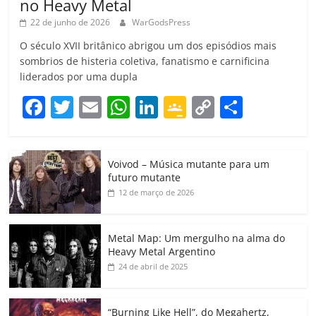
no Heavy Metal
22 de junho de 2026
WarGodsPress
O século XVII britânico abrigou um dos episódios mais
sombrios de histeria coletiva, fanatismo e carnificina
liderados por uma dupla
F
T
E
W
Li
G
C
C
a
w
m
h
n
o
o
o
c
itt
ai
at
k
o
p
m
Voivod – Música mutante para um
e
er
l
s
e
gl
y
p
futuro mutante
b
A
dI
e
Li
ar
12 de março de 2026
o
p
n
Cl
n
til
o
p
a
k
h
Metal Map: Um mergulho na alma do
Heavy Metal Argentino
k
ss
ar
24 de abril de 2025
ro
o
“Burning Like Hell”, do Megahertz,