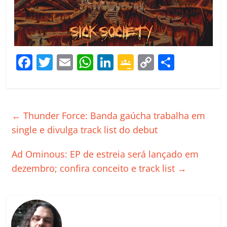
F
T
E
W
Li
G
C
C
a
w
m
h
n
o
o
o
c
itt
ai
at
k
o
p
m
e
er
l
s
e
gl
y
p
←
Thunder Force: Banda gaúcha trabalha em
b
A
dI
e
Li
ar
single e divulga track list do debut
o
p
n
Cl
n
til
Ad Ominous: EP de estreia será lançado em
o
p
a
k
h
dezembro; confira conceito e track list
→
k
ss
ar
ro
o
m