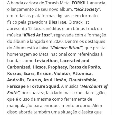
A banda carioca de Thrash Metal
FORKILL
anuncia
o lançamento de seu novo álbum,
“Sick Society”
,
em todas as plataformas digitais e em formato
físico pela gravadora
Dies Irae.
O track list
apresenta 12 faixas inéditas e um bônus track da
música
“Killed At Last”
, regravada com a formação
do álbum e lançada em 2020. Dentre os destaques
do álbum está a faixa
“Violence Ritual”
, que presta
homenagem ao Metal nacional com referências à
bandas como
Leviaethan, Lacerated and
Carbonized, Hicsos, Prophecy, Ratos de Porão,
Korzus, Scars, Krisiun, Violator, Attomica,
Andralls, Taurus, Azul Limão, Claustrofobia,
Farscape
e
Torture
Squad
. A música
“Merchants of
Faith”
, por sua vez, fala lado mais cruel da religião,
que é o uso da mesma como ferramenta de
manipulação para enriquecimento próprio. Além
disso aborda também uma situação clássica que