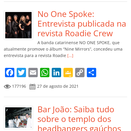
e
er
l
s
e
gl
y
p
b
No One Spoke:
A
dI
e
Li
ar
o
p
n
Cl
n
til
Entrevista publicada na
o
p
a
k
h
revista Roadie Crew
k
ss
ar
A banda catarinense NO ONE SPOKE, que
ro
atualmente promove o álbum “Nine Mirrors”, concedeu uma
entrevista para a revista Roadie
[…]
o
m
F
T
E
W
Li
G
C
C
a
w
m
h
n
o
o
o
177196
27 de agosto de 2021
c
itt
ai
at
k
o
p
m
e
er
l
s
e
gl
y
p
b
Bar João: Saiba tudo
A
dI
e
Li
ar
o
p
n
Cl
n
til
sobre o templo dos
o
p
a
k
h
headbangers gaúchos