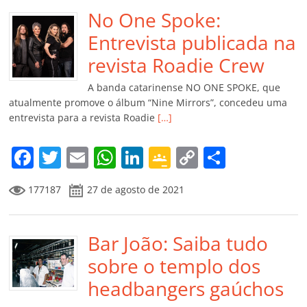
b
No One Spoke:
A
dI
e
Li
ar
o
p
n
Cl
n
til
Entrevista publicada na
o
p
a
k
h
revista Roadie Crew
k
ss
ar
A banda catarinense NO ONE SPOKE, que
ro
atualmente promove o álbum “Nine Mirrors”, concedeu uma
entrevista para a revista Roadie
[…]
o
m
F
T
E
W
Li
G
C
C
a
w
m
h
n
o
o
o
177187
27 de agosto de 2021
c
itt
ai
at
k
o
p
m
e
er
l
s
e
gl
y
p
b
Bar João: Saiba tudo
A
dI
e
Li
ar
o
p
n
Cl
n
til
sobre o templo dos
o
p
a
k
h
headbangers gaúchos