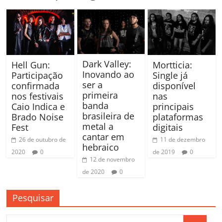
Dark Valley:
Mortticia:
Hell Gun:
Inovando ao
Single já
Participação
ser a
disponível
confirmada
primeira
nas
nos festivais
banda
principais
Caio Indica e
brasileira de
plataformas
Brado Noise
metal a
digitais
Fest
cantar em
11 de dezembro
26 de outubro de
hebraico
de 2019
0
2020
0
12 de novembro
de 2020
0
Pesquisar