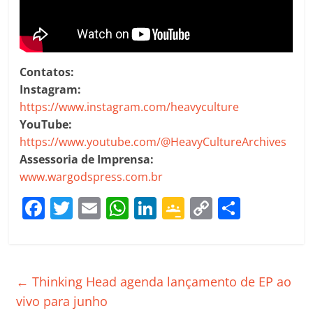
Contatos:
Instagram:
https://www.instagram.com/heavyculture
YouTube:
https://www.youtube.com/@HeavyCultureArchives
Assessoria de Imprensa:
www.wargodspress.com.br
F
T
E
W
Li
G
C
C
a
w
m
h
n
o
o
o
c
itt
ai
at
k
o
p
m
e
er
l
s
e
gl
y
p
←
Thinking Head agenda lançamento de EP ao
b
A
dI
e
Li
ar
vivo para junho