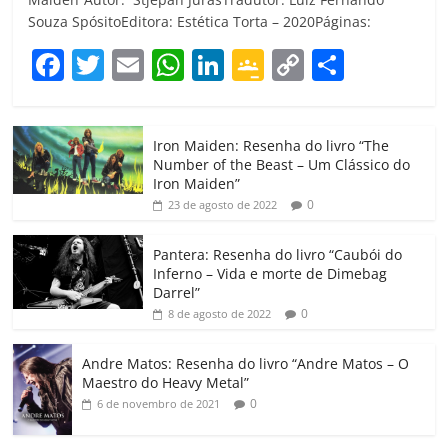
Souza SpósitoEditora: Estética Torta – 2020Páginas:
F
T
E
W
Li
G
C
C
a
w
m
h
n
o
o
o
c
itt
ai
at
k
o
p
m
Iron Maiden: Resenha do livro “The
e
er
l
s
e
gl
y
p
Number of the Beast – Um Clássico do
b
A
dI
e
Li
ar
Iron Maiden”
0
23 de agosto de 2022
o
p
n
Cl
n
til
o
p
a
k
h
Pantera: Resenha do livro “Caubói do
Inferno – Vida e morte de Dimebag
k
ss
ar
Darrel”
ro
0
8 de agosto de 2022
o
Andre Matos: Resenha do livro “Andre Matos – O
m
Maestro do Heavy Metal”
0
6 de novembro de 2021