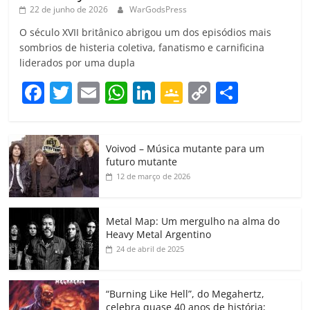
22 de junho de 2026
WarGodsPress
O século XVII britânico abrigou um dos episódios mais
sombrios de histeria coletiva, fanatismo e carnificina
liderados por uma dupla
F
T
E
W
Li
G
C
C
a
w
m
h
n
o
o
o
c
itt
ai
at
k
o
p
m
Voivod – Música mutante para um
e
er
l
s
e
gl
y
p
futuro mutante
b
A
dI
e
Li
ar
12 de março de 2026
o
p
n
Cl
n
til
o
p
a
k
h
Metal Map: Um mergulho na alma do
Heavy Metal Argentino
k
ss
ar
24 de abril de 2025
ro
o
“Burning Like Hell”, do Megahertz,
celebra quase 40 anos de história;