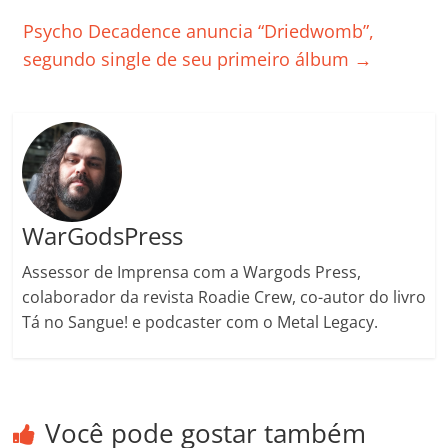
o
p
n
Cl
n
til
Psycho Decadence anuncia “Driedwomb”,
o
p
a
k
h
segundo single de seu primeiro álbum
→
k
ss
ar
ro
o
m
WarGodsPress
Assessor de Imprensa com a Wargods Press,
colaborador da revista Roadie Crew, co-autor do livro
Tá no Sangue! e podcaster com o Metal Legacy.
Você pode gostar também