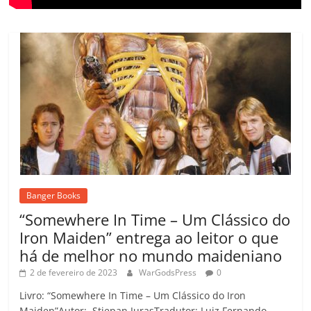
Banger Books
“Somewhere In Time – Um Clássico do
Iron Maiden” entrega ao leitor o que
há de melhor no mundo maideniano
2 de fevereiro de 2023
WarGodsPress
0
Livro: “Somewhere In Time – Um Clássico do Iron
Maiden”Autor: Stjepan JurasTradutor: Luiz Fernando