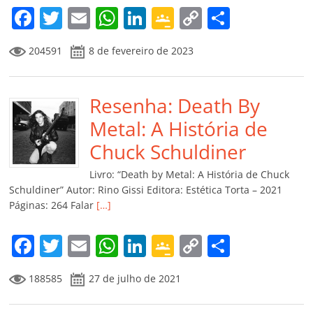
F
T
E
W
Li
G
C
C
a
w
m
h
n
o
o
o
204591
8 de fevereiro de 2023
c
itt
ai
at
k
o
p
m
e
er
l
s
e
gl
y
p
b
Resenha: Death By
A
dI
e
Li
ar
o
p
n
Cl
n
til
Metal: A História de
o
p
a
k
h
Chuck Schuldiner
k
ss
ar
Livro: “Death by Metal: A História de Chuck
ro
Schuldiner” Autor: Rino Gissi Editora: Estética Torta – 2021
Páginas: 264 Falar
[…]
o
m
F
T
E
W
Li
G
C
C
a
w
m
h
n
o
o
o
188585
27 de julho de 2021
c
itt
ai
at
k
o
p
m
e
er
l
s
e
gl
y
p