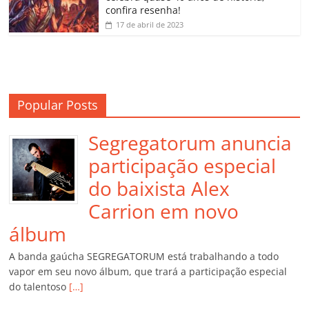
m
confira resenha!
17 de abril de 2023
Popular Posts
Segregatorum anuncia
participação especial
do baixista Alex
Carrion em novo
álbum
A banda gaúcha SEGREGATORUM está trabalhando a todo
vapor em seu novo álbum, que trará a participação especial
do talentoso
[…]