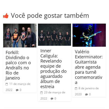
Você pode gostar também
Inner
Valério
Forkill:
Caligula:
Exterminator:
Dividindo o
Revelando
Guitarrista
palco com o
equipe de
abre agenda
Andralls no
produção do
para turnê
Rio de
aguardado
comemorativ
Janeiro
álbum de
a
11 de março de
estreia
8 de janeiro de
2022
0
23 de março de
2020
0
2022
0