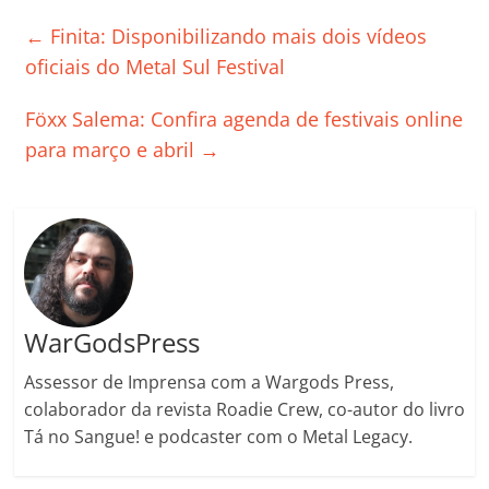
e
er
l
s
e
gl
y
p
←
Finita: Disponibilizando mais dois vídeos
b
A
dI
e
Li
ar
oficiais do Metal Sul Festival
o
p
n
Cl
n
til
Föxx Salema: Confira agenda de festivais online
o
p
a
k
h
para março e abril
→
k
ss
ar
ro
o
m
WarGodsPress
Assessor de Imprensa com a Wargods Press,
colaborador da revista Roadie Crew, co-autor do livro
Tá no Sangue! e podcaster com o Metal Legacy.