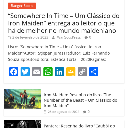
Banger Books
“Somewhere In Time – Um Clássico do
Iron Maiden” entrega ao leitor o que
há de melhor no mundo maideniano
2 de fevereiro de 2023
WarGodsPress
0
Livro: “Somewhere In Time – Um Clássico do Iron
Maiden”Autor: Stjepan JurasTradutor: Luiz Fernando
Souza SpósitoEditora: Estética Torta – 2020Páginas:
F
T
E
W
Li
G
C
C
a
w
m
h
n
o
o
o
c
itt
ai
at
k
o
p
m
Iron Maiden: Resenha do livro “The
e
er
l
s
e
gl
y
p
Number of the Beast – Um Clássico do
b
A
dI
e
Li
ar
Iron Maiden”
0
23 de agosto de 2022
o
p
n
Cl
n
til
o
p
a
k
h
Pantera: Resenha do livro “Caubói do