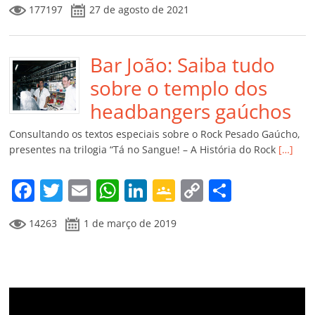
177197
27 de agosto de 2021
c
itt
ai
at
k
o
p
m
e
er
l
s
e
gl
y
p
b
Bar João: Saiba tudo
A
dI
e
Li
ar
o
p
n
Cl
n
til
sobre o templo dos
o
p
a
k
h
headbangers gaúchos
k
ss
ar
Consultando os textos especiais sobre o Rock Pesado Gaúcho,
ro
presentes na trilogia “Tá no Sangue! – A História do Rock
[…]
o
F
T
E
W
Li
G
C
C
m
a
w
m
h
n
o
o
o
14263
1 de março de 2019
c
itt
ai
at
k
o
p
m
e
er
l
s
e
gl
y
p
b
A
dI
e
Li
ar
o
p
n
Cl
n
til