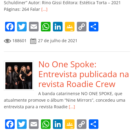
ro
Schuldiner” Autor: Rino Gissi Editora: Estética Torta – 2021
Páginas: 264 Falar
[…]
o
m
F
T
E
W
Li
G
C
C
a
w
m
h
n
o
o
o
188601
27 de julho de 2021
c
itt
ai
at
k
o
p
m
e
er
l
s
e
gl
y
p
b
No One Spoke:
A
dI
e
Li
ar
o
p
n
Cl
n
til
Entrevista publicada na
o
p
a
k
h
revista Roadie Crew
k
ss
ar
A banda catarinense NO ONE SPOKE, que
ro
atualmente promove o álbum “Nine Mirrors”, concedeu uma
entrevista para a revista Roadie
[…]
o
m
F
T
E
W
Li
G
C
C
a
w
m
h
n
o
o
o