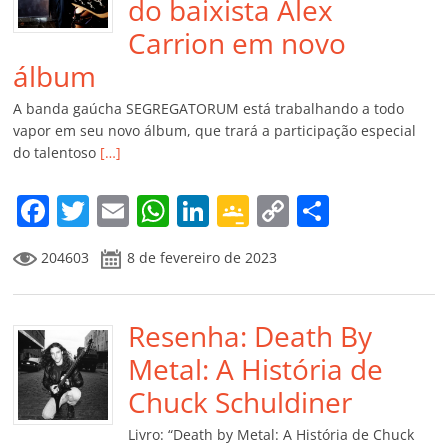
do baixista Alex
Carrion em novo
álbum
A banda gaúcha SEGREGATORUM está trabalhando a todo
vapor em seu novo álbum, que trará a participação especial
do talentoso
[…]
F
T
E
W
Li
G
C
C
a
w
m
h
n
o
o
o
204603
8 de fevereiro de 2023
c
itt
ai
at
k
o
p
m
e
er
l
s
e
gl
y
p
b
Resenha: Death By
A
dI
e
Li
ar
o
p
n
Cl
n
til
Metal: A História de
o
p
a
k
h
Chuck Schuldiner
k
ss
ar
Livro: “Death by Metal: A História de Chuck