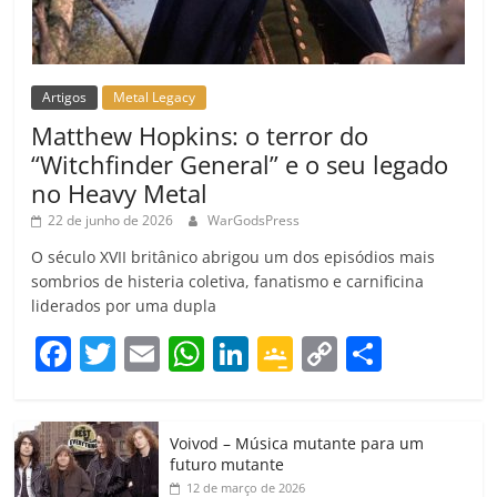
Artigos
Metal Legacy
Matthew Hopkins: o terror do
“Witchfinder General” e o seu legado
no Heavy Metal
22 de junho de 2026
WarGodsPress
O século XVII britânico abrigou um dos episódios mais
sombrios de histeria coletiva, fanatismo e carnificina
liderados por uma dupla
F
T
E
W
Li
G
C
C
a
w
m
h
n
o
o
o
c
itt
ai
at
k
o
p
m
Voivod – Música mutante para um
e
er
l
s
e
gl
y
p
futuro mutante
b
A
dI
e
Li
ar
12 de março de 2026