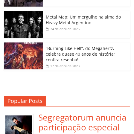
o
p
n
Cl
n
til
o
p
a
k
h
Metal Map: Um mergulho na alma do
Heavy Metal Argentino
k
ss
ar
24 de abril de 2025
ro
o
“Burning Like Hell”, do Megahertz,
m
celebra quase 40 anos de história;
confira resenha!
17 de abril de 2023
Popular Posts
Segregatorum anuncia
participação especial