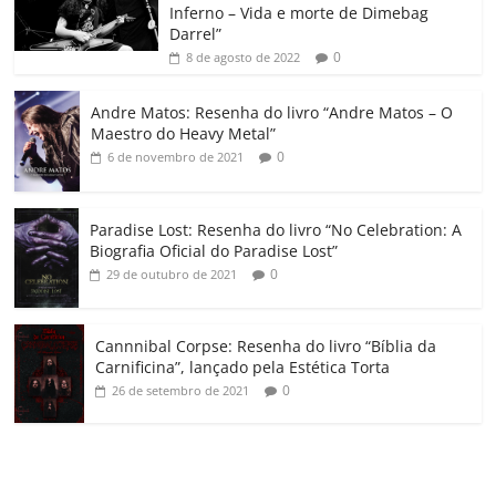
Inferno – Vida e morte de Dimebag
k
ss
ar
Darrel”
ro
0
8 de agosto de 2022
o
Andre Matos: Resenha do livro “Andre Matos – O
m
Maestro do Heavy Metal”
0
6 de novembro de 2021
Paradise Lost: Resenha do livro “No Celebration: A
Biografia Oficial do Paradise Lost”
0
29 de outubro de 2021
Cannnibal Corpse: Resenha do livro “Bíblia da
Carnificina”, lançado pela Estética Torta
0
26 de setembro de 2021