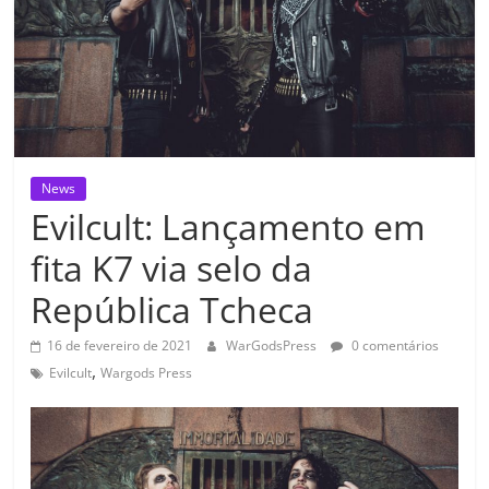
News
Evilcult: Lançamento em
fita K7 via selo da
República Tcheca
16 de fevereiro de 2021
WarGodsPress
0 comentários
,
Evilcult
Wargods Press