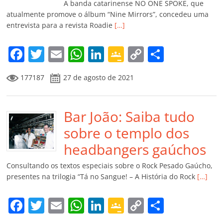
k
ss
ar
A banda catarinense NO ONE SPOKE, que
ro
atualmente promove o álbum “Nine Mirrors”, concedeu uma
entrevista para a revista Roadie
[…]
o
m
F
T
E
W
Li
G
C
C
a
w
m
h
n
o
o
o
177187
27 de agosto de 2021
c
itt
ai
at
k
o
p
m
e
er
l
s
e
gl
y
p
b
Bar João: Saiba tudo
A
dI
e
Li
ar
o
p
n
Cl
n
til
sobre o templo dos
o
p
a
k
h
headbangers gaúchos
k
ss
ar
Consultando os textos especiais sobre o Rock Pesado Gaúcho,
ro
presentes na trilogia “Tá no Sangue! – A História do Rock
[…]
o
F
T
E
W
Li
G
C
C
m
a
w
m
h
n
o
o
o