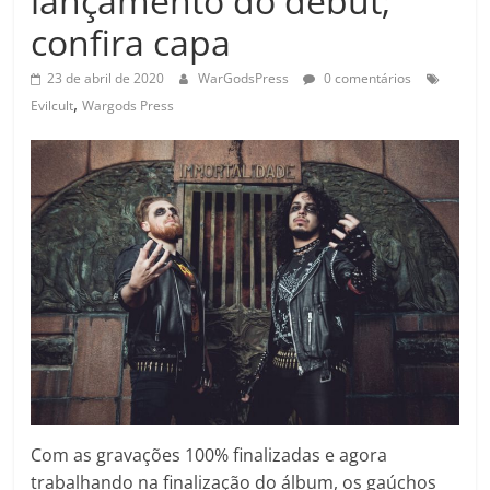
lançamento do debut;
confira capa
23 de abril de 2020
WarGodsPress
0 comentários
,
Evilcult
Wargods Press
Com as gravações 100% finalizadas e agora
trabalhando na finalização do álbum, os gaúchos