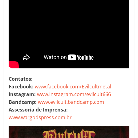
Contatos:
Facebook:
www.facebook.com/Evilcultmetal
Instagram:
www.instagram.com/evilcult666
Bandcamp:
www.evilcult.bandcamp.com
Assessoria de Imprensa:
www.wargodspress.com.br