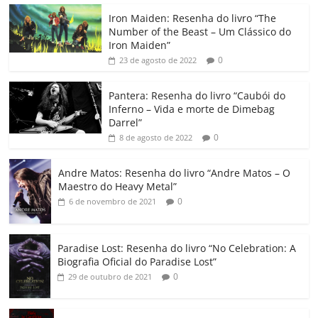
c
itt
ai
at
k
o
p
m
Iron Maiden: Resenha do livro “The
e
er
l
s
e
gl
y
p
Number of the Beast – Um Clássico do
b
A
dI
e
Li
ar
Iron Maiden”
0
23 de agosto de 2022
o
p
n
Cl
n
til
o
p
a
k
h
Pantera: Resenha do livro “Caubói do
Inferno – Vida e morte de Dimebag
k
ss
ar
Darrel”
ro
0
8 de agosto de 2022
o
Andre Matos: Resenha do livro “Andre Matos – O
m
Maestro do Heavy Metal”
0
6 de novembro de 2021
Paradise Lost: Resenha do livro “No Celebration: A
Biografia Oficial do Paradise Lost”
0
29 de outubro de 2021