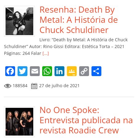
e
er
l
s
e
gl
y
p
b
Resenha: Death By
A
dI
e
Li
ar
o
p
n
Cl
n
til
Metal: A História de
o
p
a
k
h
Chuck Schuldiner
k
ss
ar
Livro: “Death by Metal: A História de Chuck
ro
Schuldiner” Autor: Rino Gissi Editora: Estética Torta – 2021
Páginas: 264 Falar
[…]
o
m
F
T
E
W
Li
G
C
C
a
w
m
h
n
o
o
o
188584
27 de julho de 2021
c
itt
ai
at
k
o
p
m
e
er
l
s
e
gl
y
p
b
No One Spoke:
A
dI
e
Li
ar
o
p
n
Cl
n
til
Entrevista publicada na
o
p
a
k
h
revista Roadie Crew