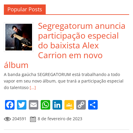
Popular Posts
Segregatorum anuncia
participação especial
do baixista Alex
Carrion em novo
álbum
A banda gaúcha SEGREGATORUM está trabalhando a todo
vapor em seu novo álbum, que trará a participação especial
do talentoso
[…]
F
T
E
W
Li
G
C
C
a
w
m
h
n
o
o
o
204591
8 de fevereiro de 2023
c
itt
ai
at
k
o
p
m