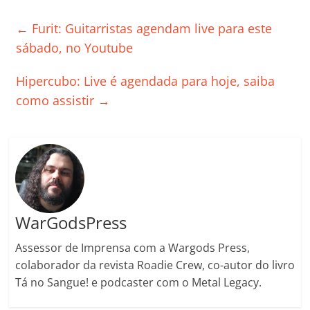
e
er
l
s
e
gl
y
p
←
Furit: Guitarristas agendam live para este
b
A
dI
e
Li
ar
sábado, no Youtube
o
p
n
Cl
n
til
Hipercubo: Live é agendada para hoje, saiba
o
p
a
k
h
como assistir
→
k
ss
ar
ro
o
m
WarGodsPress
Assessor de Imprensa com a Wargods Press,
colaborador da revista Roadie Crew, co-autor do livro
Tá no Sangue! e podcaster com o Metal Legacy.