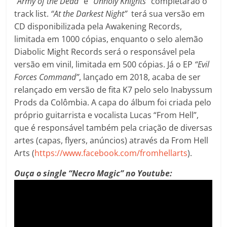
“Army of the Dead”
e
“Unholy Knights”
completarão o
track list.
“At the Darkest Night”
terá sua versão em
CD disponibilizada pela Awakening Records,
limitada em 1000 cópias, enquanto o selo alemão
Diabolic Might Records será o responsável pela
versão em vinil, limitada em 500 cópias. Já o EP
“Evil
Forces Command”
, lançado em 2018, acaba de ser
relançado em versão de fita K7 pelo selo Inabyssum
Prods da Colômbia. A capa do álbum foi criada pelo
próprio guitarrista e vocalista Lucas “From Hell”,
que é responsável também pela criação de diversas
artes (capas, flyers, anúncios) através da From Hell
Arts (
https://www.facebook.com/fromhellarts
).
Ouça o single “Necro Magic” no Youtube: