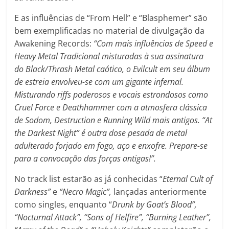
E as influências de “From Hell” e “Blasphemer” são
bem exemplificadas no material de divulgação da
Awakening Records:
“
Com mais influências de Speed ​​e
Heavy Metal Tradicional misturadas à sua assinatura
do Black/Thrash Metal caótico, o Evilcult em seu álbum
de estreia envolveu-se com um gigante infernal.
Misturando riffs poderosos e vocais estrondosos como
Cruel Force e Deathhammer com a atmosfera clássica
de Sodom, Destruction e Running Wild mais antigos. “At
the Darkest Night” é outra dose pesada de metal
adulterado forjado em fogo, aço e enxofre. Prepare-se
para a convocação das forças antigas!”.
No track list estarão as já conhecidas “
Eternal Cult of
Darkness”
e
“Necro Magic”,
lançadas anteriormente
como singles, enquanto “
Drunk by Goat’s Blood”,
“Nocturnal Attack”, “Sons of Helfire”, “Burning Leather”,