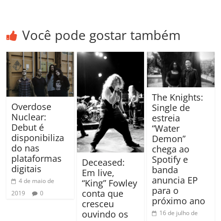
Você pode gostar também
The Knights:
Overdose
Single de
Nuclear:
estreia
Debut é
“Water
disponibiliza
Demon”
do nas
chega ao
plataformas
Spotify e
Deceased:
digitais
banda
Em live,
anuncia EP
4 de maio de
“King” Fowley
para o
conta que
2019
0
próximo ano
cresceu
ouvindo os
16 de julho de