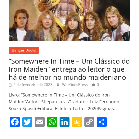
Banger Books
“Somewhere In Time – Um Clássico do
Iron Maiden” entrega ao leitor o que
há de melhor no mundo maideniano
2 de fevereiro de 2023
WarGodsPress
0
Livro: “Somewhere In Time – Um Clássico do Iron
Maiden”Autor: Stjepan JurasTradutor: Luiz Fernando
Souza SpósitoEditora: Estética Torta – 2020Páginas:
F
T
E
W
Li
G
C
C
a
w
m
h
n
o
o
o