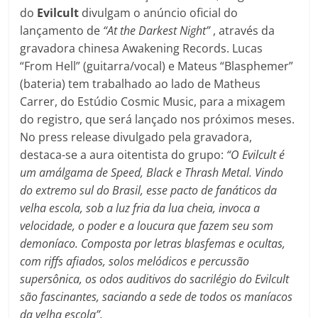
do
Evilcult
divulgam o anúncio oficial do
lançamento de
“At the Darkest Night”
, através da
gravadora chinesa Awakening Records. Lucas
“From Hell” (guitarra/vocal) e Mateus “Blasphemer”
(bateria) tem trabalhado ao lado de Matheus
Carrer, do Estúdio Cosmic Music, para a mixagem
do registro, que será lançado nos próximos meses.
No press release divulgado pela gravadora,
destaca-se a aura oitentista do grupo:
“O
Evilcult é
um amálgama de Speed, Black e Thrash Metal. Vindo
do extremo sul do Brasil, esse pacto de fanáticos da
velha escola, sob a luz fria da lua cheia, invoca a
velocidade, o poder e a loucura que fazem seu som
demoníaco. Composta por letras blasfemas e ocultas,
com riffs afiados, solos melódicos e percussão
supersônica, os odos auditivos do sacrilégio do Evilcult
são fascinantes, saciando a sede de todos os maníacos
da velha escola”.