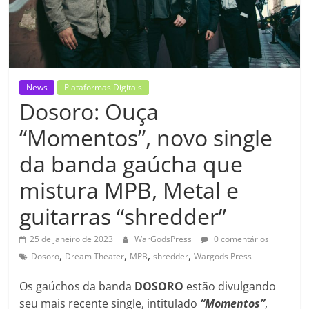
News
Plataformas Digitais
Dosoro: Ouça
“Momentos”, novo single
da banda gaúcha que
mistura MPB, Metal e
guitarras “shredder”
25 de janeiro de 2023
WarGodsPress
0 comentários
,
,
,
,
Dosoro
Dream Theater
MPB
shredder
Wargods Press
Os gaúchos da banda
DOSORO
estão divulgando
seu mais recente single, intitulado
“Momentos”
,