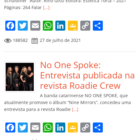
ro
Schuldiner” Autor: Rino Gissi Editora: Estética Torta – 2021
Páginas: 264 Falar
[…]
o
m
F
T
E
W
Li
G
C
C
a
w
m
h
n
o
o
o
188582
27 de julho de 2021
c
itt
ai
at
k
o
p
m
e
er
l
s
e
gl
y
p
b
No One Spoke:
A
dI
e
Li
ar
o
p
n
Cl
n
til
Entrevista publicada na
o
p
a
k
h
revista Roadie Crew
k
ss
ar
A banda catarinense NO ONE SPOKE, que
ro
atualmente promove o álbum “Nine Mirrors”, concedeu uma
entrevista para a revista Roadie
[…]
o
m
F
T
E
W
Li
G
C
C
a
w
m
h
n
o
o
o