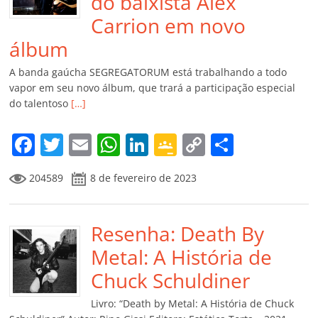
do baixista Alex
Carrion em novo
álbum
A banda gaúcha SEGREGATORUM está trabalhando a todo
vapor em seu novo álbum, que trará a participação especial
do talentoso
[…]
F
T
E
W
Li
G
C
C
a
w
m
h
n
o
o
o
204589
8 de fevereiro de 2023
c
itt
ai
at
k
o
p
m
e
er
l
s
e
gl
y
p
b
Resenha: Death By
A
dI
e
Li
ar
o
p
n
Cl
n
til
Metal: A História de
o
p
a
k
h
Chuck Schuldiner
k
ss
ar
Livro: “Death by Metal: A História de Chuck