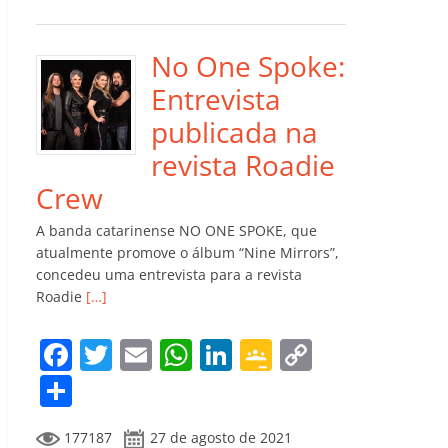
e
er
l
s
e
gl
y
m
b
A
dI
e
Li
p
o
p
n
Cl
n
ar
No One Spoke:
o
p
a
k
til
Entrevista
k
ss
h
publicada na
ro
ar
revista Roadie
o
Crew
m
A banda catarinense NO ONE SPOKE, que
atualmente promove o álbum “Nine Mirrors”,
concedeu uma entrevista para a revista
Roadie
[…]
F
T
E
W
Li
G
C
a
w
m
h
n
o
o
C
c
itt
ai
at
k
o
p
o
177187
27 de agosto de 2021