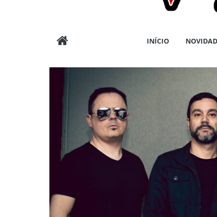
Wargods
INÍCIO
NOVIDAD
Press
Assessoria
e
Conteúdos