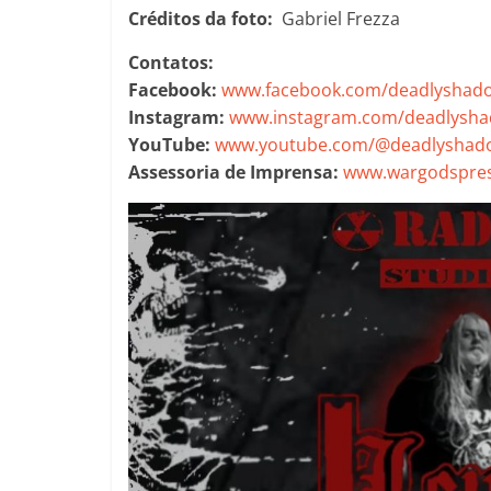
Créditos da foto:
Gabriel Frezza
Contatos:
Facebook:
www.facebook.com/deadlyshadow
Instagram:
www.instagram.com/deadlyshad
YouTube:
www.youtube.com/@deadlyshadow
Assessoria de Imprensa:
www.wargodspres