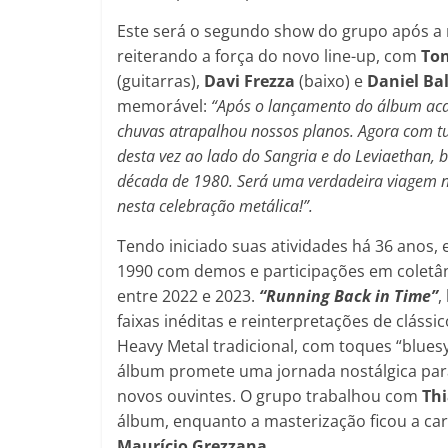
Este será o segundo show do grupo após a
reiterando a força do novo line-up, com
Ton
(guitarras),
Davi Frezza
(baixo) e
Daniel Ba
memorável:
“Após o lançamento do álbum aca
chuvas atrapalhou nossos planos. Agora com t
desta vez ao lado do Sangria e do Leviaethan,
década de 1980. Será uma verdadeira viagem n
nesta celebração metálica!”.
Tendo iniciado suas atividades há 36 anos,
1990 com demos e participações em coletâ
entre 2022 e 2023.
“Running Back in Time”
,
faixas inéditas e reinterpretações de clás
Heavy Metal tradicional, com toques “blues
álbum promete uma jornada nostálgica para
novos ouvintes. O grupo trabalhou com
Thi
álbum, enquanto a masterização ficou a ca
Maurício Grezzana
.