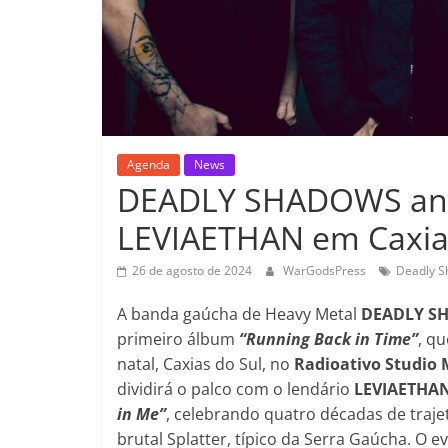
Agenda
News
DEADLY SHADOWS anu
LEVIAETHAN em Caxia
26 de agosto de 2024
WarGodsPress
Deadly 
A banda gaúcha de Heavy Metal
DEADLY S
primeiro álbum
“Running Back in Time”
, q
natal, Caxias do Sul, no
Radioativo Studio 
dividirá o palco com o lendário
LEVIAETHA
in Me”
, celebrando quatro décadas de trajet
brutal Splatter, típico da Serra Gaúcha. O e