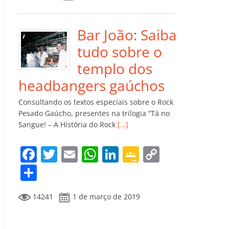
e
er
l
s
e
gl
y
m
b
A
dI
e
Li
p
o
p
n
Cl
n
ar
Bar João: Saiba
o
p
a
k
til
tudo sobre o
k
ss
h
templo dos
ro
ar
headbangers gaúchos
o
Consultando os textos especiais sobre o Rock
m
Pesado Gaúcho, presentes na trilogia “Tá no
Sangue! – A História do Rock
[…]
F
T
E
W
Li
G
C
a
w
m
h
n
o
o
C
c
itt
ai
at
k
o
p
o
14241
1 de março de 2019
e
er
l
s
e
gl
y
m
b
A
dI
e
Li
p