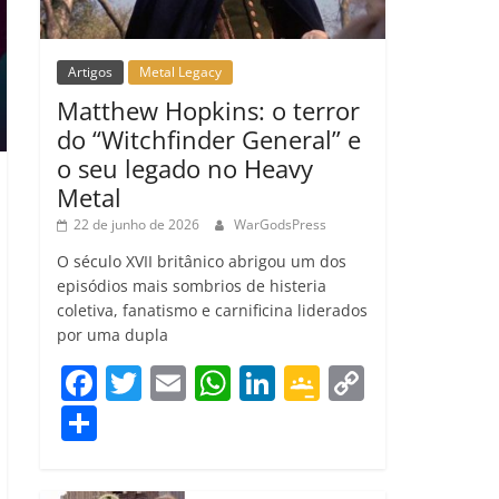
Artigos
Metal Legacy
Matthew Hopkins: o terror
do “Witchfinder General” e
o seu legado no Heavy
Metal
22 de junho de 2026
WarGodsPress
O século XVII britânico abrigou um dos
episódios mais sombrios de histeria
coletiva, fanatismo e carnificina liderados
por uma dupla
F
T
E
W
Li
G
C
a
w
m
h
n
o
o
C
c
itt
ai
at
k
o
p
o
e
er
l
s
e
gl
y
m