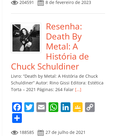
204591
8 de fevereiro de 2023
e
er
l
s
e
gl
y
m
b
A
dI
e
Li
p
o
p
n
Cl
n
ar
Resenha:
o
p
a
k
til
Death By
k
ss
h
Metal: A
ro
ar
História de
o
Chuck Schuldiner
m
Livro: “Death by Metal: A História de Chuck
Schuldiner” Autor: Rino Gissi Editora: Estética
Torta – 2021 Páginas: 264 Falar
[…]
F
T
E
W
Li
G
C
a
w
m
h
n
o
o
C
c
itt
ai
at
k
o
p
o
188585
27 de julho de 2021