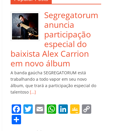
Segregatorum
anuncia
participação
especial do
baixista Alex Carrion
em novo álbum
A banda gaúcha SEGREGATORUM está
trabalhando a todo vapor em seu novo
álbum, que trará a participação especial do
talentoso
[…]
F
T
E
W
Li
G
C
a
w
m
h
n
o
o
C
c
itt
ai
at
k
o
p
o