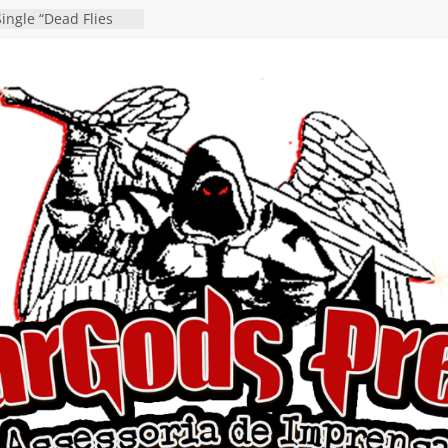
debut “Hellforge”
ingle “Dead Flies
á nas plataformas em
rge A. Romero
en detalha a
“Fly Rig” definitivo
estival Hell’s Heroes
vídeo de guitar & bass
e “Eclipse”, segundo
um “Dreaming”
tiona a
e a artificialidade
ngle e videoclipe de
s”