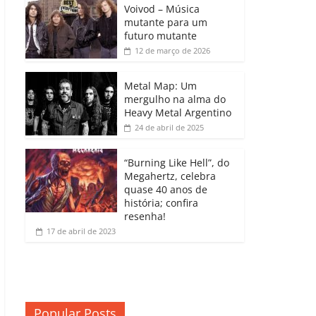
b
A
dI
e
Li
Voivod – Música
p
mutante para um
o
p
n
Cl
n
ar
futuro mutante
12 de março de 2026
o
p
a
k
til
k
ss
h
Metal Map: Um
ro
mergulho na alma do
ar
Heavy Metal Argentino
o
24 de abril de 2025
m
“Burning Like Hell”, do
Megahertz, celebra
quase 40 anos de
história; confira
resenha!
17 de abril de 2023
Popular Posts