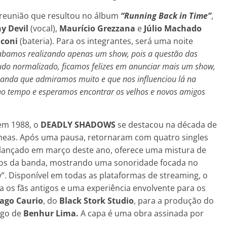
 reunião que resultou no álbum
“Running Back in Time”
,
y Devil
(vocal),
Maurício Grezzana
e
Júlio Machado
lconi
(bateria). Para os integrantes, será uma noite
bamos realizando apenas um show, pois a questão das
udo normalizado, ficamos felizes em anunciar mais um show,
 banda que admiramos muito e que nos influenciou lá na
o tempo e esperamos encontrar os velhos e novos amigos
 em 1988, o
DEADLY SHADOWS
se destacou na década de
neas. Após uma pausa, retornaram com quatro singles
 lançado em março deste ano, oferece uma mistura de
sicos da banda, mostrando uma sonoridade focada no
y”. Disponível em todas as plataformas de streaming, o
 os fãs antigos e uma experiência envolvente para os
ago Caurio
, do
Black Stork Studio
, para a produção do
rgo de
Benhur Lima.
A capa é uma obra assinada por